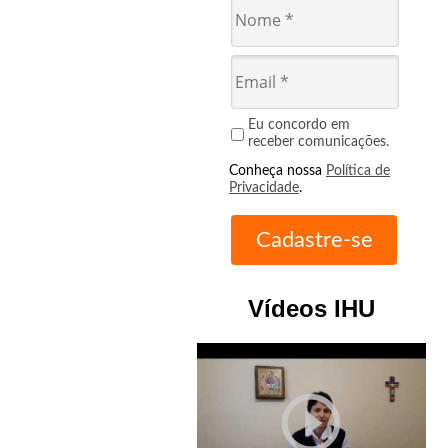
Eu concordo em
receber comunicações.
Conheça nossa
Política de
Privacidade
.
Vídeos IHU
play_circle_outline