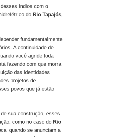
o desses índios com o
hidrelétrico do
Rio Tapajós
,
 depender fundamentalmente
rios. A continuidade de
Quando você agride toda
está fazendo com que morra
ruição das identidades
ndes projetos de
sses povos que já estão
 de sua construção, esses
pação, como no caso do
Rio
local quando se anunciam a