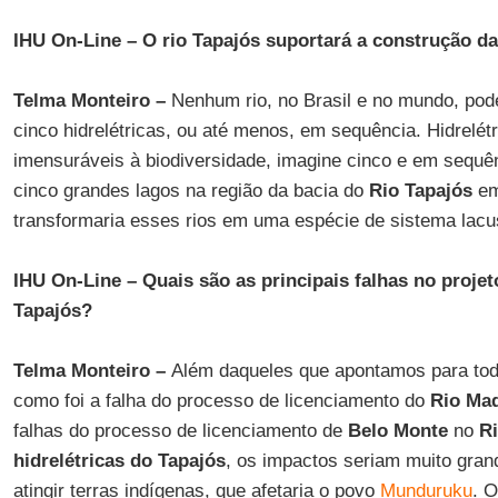
IHU On-Line – O rio Tapajós suportará a construção da
Telma Monteiro –
Nenhum rio, no Brasil e no mundo, pod
cinco hidrelétricas, ou até menos, em sequência. Hidrelé
imensuráveis à biodiversidade, imagine cinco e em sequê
cinco grandes lagos na região da bacia do
Rio Tapajós
em
transformaria esses rios em uma espécie de sistema lacu
IHU On-Line – Quais são as principais falhas no proj
Tapajós?
Telma Monteiro –
Além daqueles que apontamos para toda
como foi a falha do processo de licenciamento do
Rio Mad
falhas do processo de licenciamento de
Belo
Monte
no
R
hidrelétricas do Tapajós
, os impactos seriam muito gran
atingir terras indígenas, que afetaria o povo
Munduruku
. 