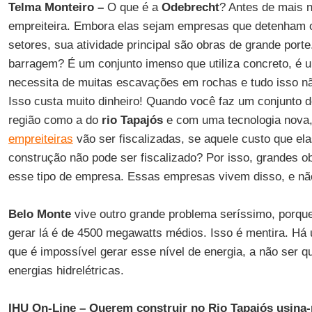
Telma Monteiro –
O que é a
Odebrecht
? Antes de mais 
empreiteira. Embora elas sejam empresas que detenham o
setores, sua atividade principal são obras de grande port
barragem? É um conjunto imenso que utiliza concreto, é 
necessita de muitas escavações em rochas e tudo isso nã
Isso custa muito dinheiro! Quando você faz um conjunto d
região como a do
rio Tapajós
e com uma tecnologia nova
empreiteiras
vão ser fiscalizadas, se aquele custo que el
construção não pode ser fiscalizado? Por isso, grandes o
esse tipo de empresa. Essas empresas vivem disso, e não
Belo Monte
vive outro grande problema seríssimo, porqu
gerar lá é de 4500 megawatts médios. Isso é mentira. Há
que é impossível gerar esse nível de energia, a não ser 
energias hidrelétricas.
IHU On-Line – Querem construir no Rio Tapajós usina-