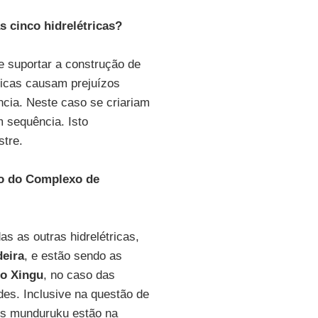
s cinco hidrelétricas?
e suportar a construção de
tricas causam prejuízos
ncia. Neste caso se criariam
 sequência. Isto
stre.
eto do Complexo de
s as outras hidrelétricas,
eira
, e estão sendo as
io Xingu
, no caso das
des. Inclusive na questão de
Os munduruku estão na