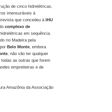
ução de cinco hidrelétricas,
zos imensuráveis à
ntrevista que concedeu à
IHU
 do
complexo de
 hidrelétricas em sequência.
do rio Madeira pela
 por
Belo Monte
, embora
onte
, não vão ter qualquer
 todas as outras que forem
andes empreiteiras e de
tura Amazônia da Associação