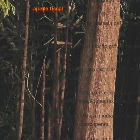
Dilma
assegurasse que o pior já tinha passado. E em bre
os frutos do
ajuste fiscal
.
A expectativa estava amarrada a uma fantasia gerada pel
lógica era a seguinte:
1. O aumento da divida pública e da inflação provocam i
econômicos.
2. A obtenção de superávit primário e a estabilização da 
volta a confiança na parte fiscal.
3. Uma política monetária ativa, ao trazer a expectativa de
centro da meta, provoca numa redução nas taxas de juros
4. A queda das taxas longas despertará imediatamente o e
empresário, trazendo de volta o crescimento.
Em vez disso, trouxe de volta uma brutal recessão.