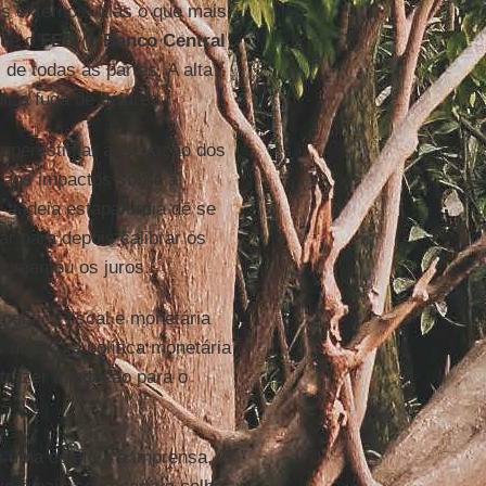
es externos. Mas o que mais
que o
FED
(o
Banco Central
 de todas as partes. A alta
ir a fuga de dólares.
superestimar a elevação dos
 aos impactos sobre a
 a ideia estapafúrdia de se
r para depois calibrar os
umentou os juros.
olítica fiscal e monetária
os do
BC
, a política monetária
razer a inflação para o
 uma coletiva à imprensa,