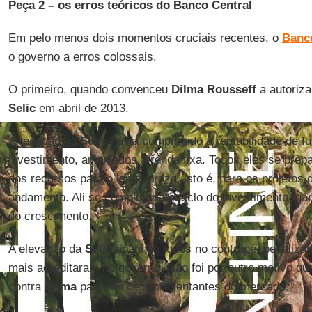
Peça 2 – os erros teóricos do Banco Central
Em pelo menos dois momentos cruciais recentes, o
Banco
o governo a erros colossais.
O primeiro, quando convenceu
Dilma Rousseff
a autoriza
Selic
em abril de 2013.
A redução da
Selic
havia comprimido a rentabilidade de f
investimento, amarrados à renda fixa. Todos eles se prep
dos recursos para o longo prazo, isto é, para os projetos 
andamento. Ali se completaria o ciclo do investimento, gar
do crescimento.
A elevação da
Selic
apanhou todos no contrapé, penaliza
mais acreditaram no governo. Não foi por outro motivo qu
contra
Dilma
partiram de representantes do mercado.