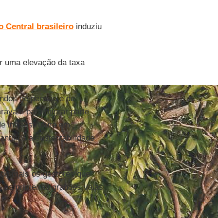
 Central brasileiro
induziu
r uma elevação da taxa
undos de pensão e de
aravam para migrar parte
de infraestrutura em
antindo a sustentabilidade
ndo mais os gestores que
e as primeiras grandes vaias