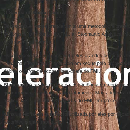
O Samba do Banco Central
Esses dois erros se prenderam a uma metodologia preten
BC
brasileiro importou do
FMI
, a “Stochastic Analytical M
Approach”, ou
Samba
.
Esse modelo foi o responsável pelos grandes desastres 
Espanha e Portugal. E colocado em xeque pelo próprio
Ol
deixou o cargo de economista-chefe do
FMI
.
Blanchard
já se dera conta da insuficiência da teoria na
econômicas
e nas formas de tratamento. Mas admitia a r
tradicionais, incluindo os quadros do
FMI
, em proceder a 
Afinal, a teoria em questão foi utilizada por eles por décad
reconhecimento, reputação.