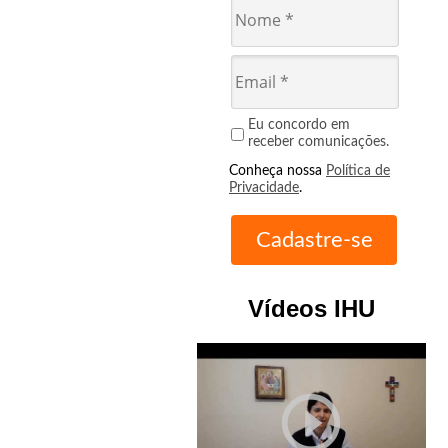
Eu concordo em
receber comunicações.
Conheça nossa
Política de
Privacidade
.
Vídeos IHU
play_circle_outline