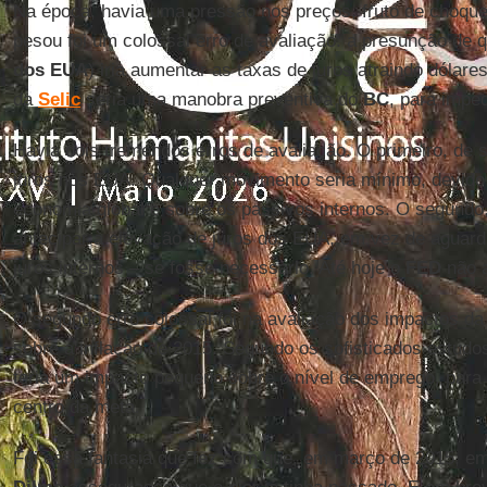
Na época, havia uma pressão nos preços, fruto de choqu
pesou foi um colossal erro de avaliação: a presunção de 
dos EUA
) iria aumentar as taxas de juros atraindo dólares
da
Selic
seria uma manobra preventiva do
BC
, para imped
Havia dois tremendos erros de avaliação. O primeiro, de 
juros nos EUA. Qualquer movimento seria mínimo, devido
economia global e sobre os passivos internos. O segundo,
antecipar à elevação de juros dos EUA, em vez de aguarda
juros internos – se fosse necessário. Até hoje o
FED
não a
O segundo erro colossal foi na avaliação dos impactos da p
sobre a inflação de 2015. Segundo os sofisticados estud
teria um impacto pequeno sobre o nível de emprego, para t
centro da meta.
Foi essa fantasia que fez com que, em março de 2015, em