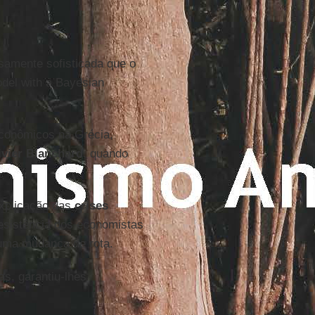
samente sofisticada que o
odel with a Bayesian
econômicos na Grécia,
ivier Blanchard
, quando
 explicação das
crises
esistência dos economistas
uma mudança de rota.
as, garantiu-lhes