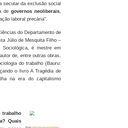
a secular da exclusão social
ta de
governos neoliberais
,
ação laboral precária”.
Ciências do Departamento de
ta Júlio de Mesquita Filho –
a Sociológica, é mestre em
utor de, entre outras obras,
iologia do trabalho (Bauru:
nçando o livro A Tragédia de
lha na era do capitalismo
 trabalho
ca? Quais
Foto:
blogdegiovannialves