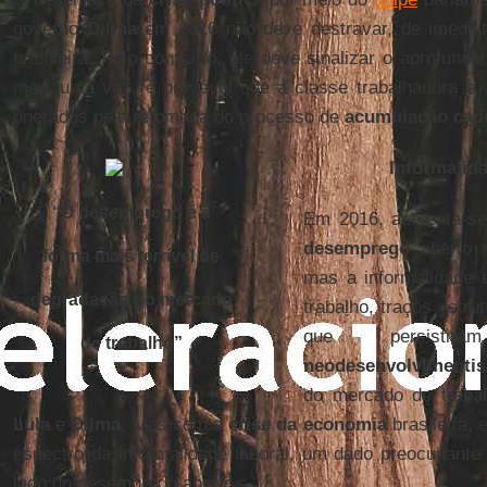
governo
Dilma
em 2016 não deve destravar, de imedia
brasileira. Pelo contrário, ele deve sinalizar o aprofun
mais uma vez, é provável que a classe trabalhadora e 
onerados pela retomada do processo de
acumulação capi
Informalida
“O desemprego é a
Em 2016, aumenta-s
desemprego
aberto n
forma mais terrível de
mas a informalidade e
degradação do mercado
trabalho, traços estru
que persist
de trabalho
”
neodesenvolvimenti
do mercado de traba
Lula
e
Dilma
. Mas com a
crise da economia
brasileira, 
espectro da informalidade laboral, um dado preocupante
lado do desemprego aberto.