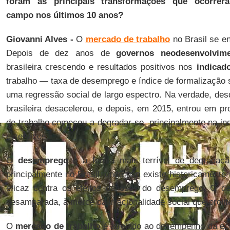
foram as principais transformações que ocorrer
campo nos últimos 10 anos?
Giovanni Alves -
O
mercado de trabalho
no Brasil se e
Depois de dez anos de
governos neodesenvolvime
brasileira crescendo e resultados positivos nos
indicad
trabalho — taxa de desemprego e índice de formalização s
uma regressão social de largo espectro. Na verdade, de
brasileira desacelerou, e depois, em 2015, entrou em p
de trabalho começou a degradar-se, principalmente na in
e serviços.
O
desemprego
é a forma mais terrível de degradaçã
principalmente no Brasil, onde não existe historicamente
eficaz contra os efeitos danosos do desemprego. O 
desamparada, à mercê da irracionalidade social que prolif
O
mercado de trabalho
é atrelado ao desempenho da e