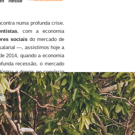
am nesse
ncontra numa profunda crise.
ntistas
, com a economia
ores sociais
do mercado de
alarial —, assistimos hoje a
sde 2014, quando a economia
rofunda recessão, o mercado
dústria e depois no comércio
o do mercado de trabalho,
 uma rede de proteção social
desempregado é uma pessoa
era nas metrópoles.
conomia. Quando a economia