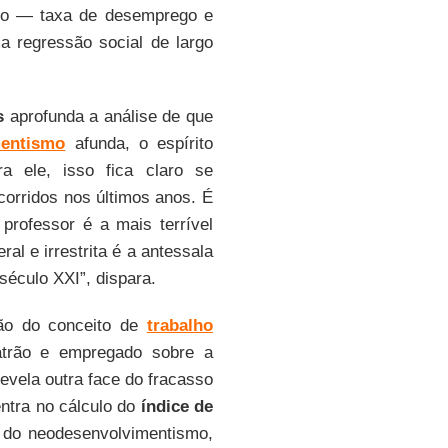
lho — taxa de desemprego e
a regressão social de largo
s
aprofunda a análise de que
mentismo
afunda, o espírito
ra ele, isso fica claro se
corridos nos últimos anos. É
 professor é a mais terrível
al e irrestrita é a antessala
 século XXI”, dispara.
ção do conceito de
trabalho
atrão e empregado sobre a
revela outra face do fracasso
entra no cálculo do
índice de
 do neodesenvolvimentismo,