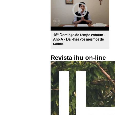
play_circle_outline
18º Domingo do tempo comum -
Ano A - Dai-lhes vós mesmos de
comer
Revista ihu on-line