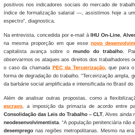
positivos nos indicadores sociais do mercado de traba
índice de formalização salarial —, assistimos hoje a um
espectro”, diagnostica.
Na entrevista, concedida por e-mail à
IHU On-Line
,
Alve
na mesma proporção em que esse
novo desenvolvi
capitalista avança sobre o
mundo do trabalho
. Pa
observarmos os ataques aos direitos dos trabalhadores o
o caso da chamada
PEC da Terceirização
, que para o
forma de degradação do trabalho. “Terceirização ampla, ger
da barbárie social amplificada e intensificada no Brasil do
Além de analisar outras propostas, como a flexibiliza
escravo
, a imposição da primazia de acordo entre p
Consolidação das Leis do Trabalho – CLT
, Alves ainda 
neodesenvolvimentista
. “A população penitenciária não 
desemprego
nas regiões metropolitanas. Mesmo na era