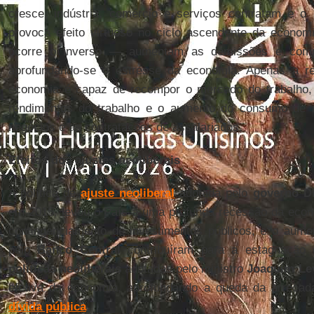
cresce, indústria, comércio e serviços contratam e o
provoca efeito virtuoso no ciclo ascendente da econom
ocorre o inverso — aumentam as demissões e compr
aprofundando-se o estresse da economia. Apenas a r
economia é capaz de recompor o mercado do trabalho,
rendimentos do trabalho e o aumento do consumo de
negócios e as contratações de assalariados.
Efeitos dos ajustes neoliberais
A política de
ajuste neoliberal
adotada pelo
governo D
em 2015, levou o País a uma profunda recessão da econo
contingenciamento de investimentos públicos, e o aume
pelo
Banco Central
contribuíram para a estagnação d
políticas neoliberais
adotadas pelo ministro
Joaquim Le
efetiva da economia, aprofundando a queda da arrecad
dívida pública
.