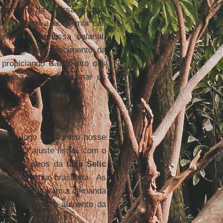
 aumento da massa salarial
ia. Quando a economia cai,
ime-se a massa salarial,
etomada do crescimento da
 propiciando o aumento dos
 massa capaz de animar os
ilma
, logo que tomou posse
mia. O ajuste fiscal, com o
nto dos juros da
taxa Selic
a economia brasileira. As
vy
[1] debilitaram a demanda
ação fiscal e o aumento da