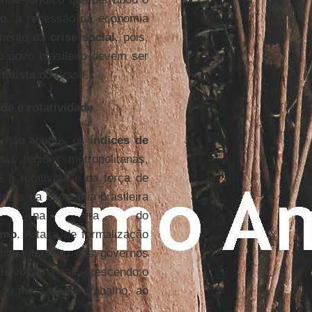
to, a recessão da economia
damento da
crise social
, pois,
o povo brasileiro devem ser
talista
no Brasil.
de e rotatividade
e não apenas os
índices de
as regiões metropolitanas,
 a rotatividade da força de
turais da economia brasileira
iram na era do
smo
. A taxa de formalização
lho aumentou nos governos
ele voltou a cair, crescendo o
 do mercado de trabalho, ao