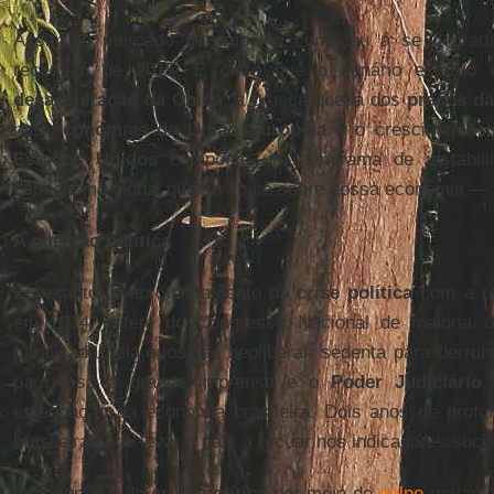
Assim, o mercado de trabalho começou a se degradar
recessão de 2015. É claro que o cenário externo 
desaceleração da China
, a brusca queda dos
preços d
nas e
conomias da União Europeia
e o crescimento 
Estados Unidos
compõem um panorama de instabilida
capitalismo global que se abate sobre nossa economia —
A questão política
Entretanto, o aprofundamento da
crise política
com a re
em 2014, refém do Congresso Nacional de maioria
paralisada pela oposição neoliberal, sedenta para derru
para isso a grande imprensa e o
Poder Judiciário
,
estagnação da economia brasileira. Dois anos de prof
brasileira pode levar o país a recuar nos indicadores soci
O desenlace da
crise política
por meio do
golpe
parlamen