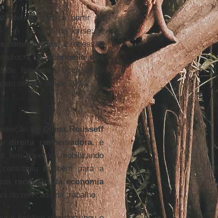
 efetivamente a partir da
é um cenário de crise: a
as commodities
, a recessão
medíocre da
economia dos
de financeira e crise do
 pelo menos desde 2014.
eleição de
Dilma Rousseff
 de
direita conservadora
, e
bar seu governo, mobilizando
 contribuiu também para a
unda
recessão da economia
ais do mercado de trabalho.
tar-jurídico que derrubou o