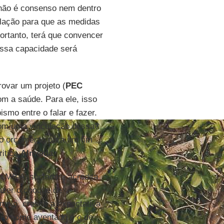
 não é consenso nem dentro
ulação para que as medidas
portanto, terá que convencer
essa capacidade será
rovar um projeto (
PEC
m a saúde. Para ele, isso
smo entre o falar e fazer.
com uma vinculação dessa?
 do orçamento para um fim
ritica
Almeida
.
ia MB Associados, acredita
azer o choque de
emplo, cresce a expectativa
tro nome aventado é o de