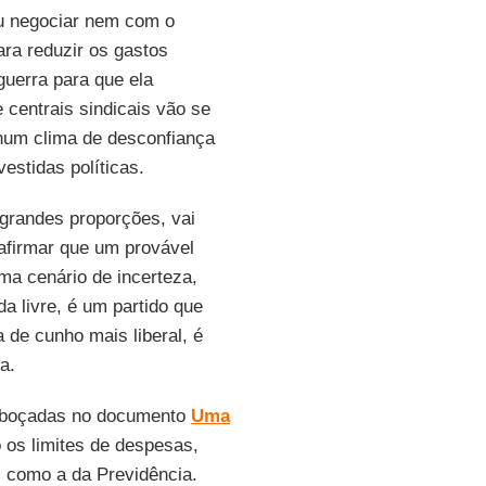
u negociar nem com o
ara reduzir os gastos
guerra para que ela
 centrais sindicais vão se
 num clima de desconfiança
estidas políticas.
u grandes proporções, vai
afirmar que um provável
ma cenário de incerteza,
a livre, é um partido que
 de cunho mais liberal, é
a.
sboçadas no documento
Uma
 os limites de despesas,
s como a da Previdência.