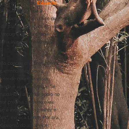
idente da Câmara,
Eduardo
 Eurasia avalia que a
r
e mantém viva o risco de
 do partido cresçam e o vice
de impugnação da chapa
oderia avançar e haveria
8.
ão concorrer à presidência
á caminho para uma
retende conciliar esse
 ainda é uma incógnita. Se
ajudá-lo a angariar apoio no
te precisa ser feito e ele
e é inevitável, o melhor é
ões", explica
Latiff
. Por ora,
Governo do atual vice.