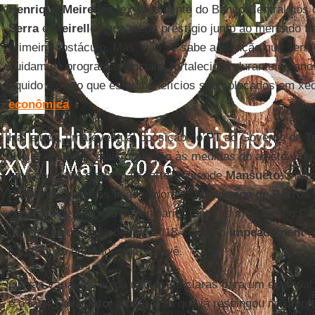
Henrique Meirelles
, ex-presidente do Banco Central nos
Serra
e
Meirelles
gozam de prestígio junto ao mercado fi
primeiro obstáculo. Mas, não se sabe a atenção que será
cuidam de programas sociais, fortalecidos durante os an
líquido e certo que estes benefícios são colocados em x
econômica
.
Há, ainda, uma eventual oposição do
PT
ao Governo de
T
"Hoje, quem faz mais oposição às medidas do ajuste é o 
uma oposição ainda mais forte”, entende
Mansueto
, muit
PMDB
possui bons negociadores".
Mendonça de Barros
oposição petista não "incendiaria" tanto as medidas no Co
na disputa das eleições de 2018. "Caso o
impeachment
r
estar muito enfraquecido", prevê.
Outras variáveis ainda não estão claras para um eventua
é o fator
Lava Jato
, a operação que já respingou no própr