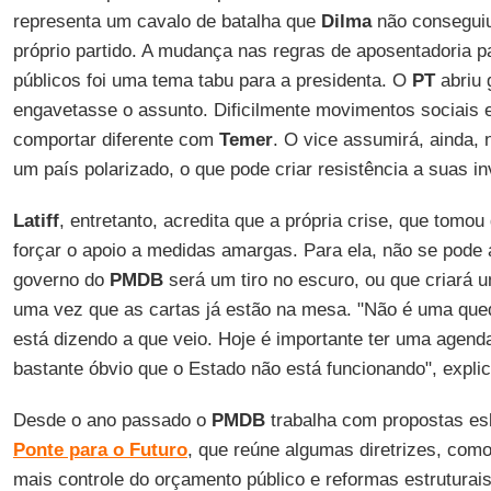
representa um cavalo de batalha que
Dilma
não consegui
próprio partido. A mudança nas regras de aposentadoria p
públicos foi uma tema tabu para a presidenta. O
PT
abriu 
engavetasse o assunto. Dificilmente movimentos sociais e
comportar diferente com
Temer
. O vice assumirá, ainda,
um país polarizado, o que pode criar resistência a suas inv
Latiff
, entretanto, acredita que a própria crise, que tomo
forçar o apoio a medidas amargas. Para ela, não se pode 
governo do
PMDB
será um tiro no escuro, ou que criará u
uma vez que as cartas já estão na mesa. "Não é uma qued
está dizendo a que veio. Hoje é importante ter uma agenda
bastante óbvio que o Estado não está funcionando", explic
Desde o ano passado o
PMDB
trabalha com propostas e
Ponte para o Futuro
, que reúne algumas diretrizes, como
mais controle do orçamento público e reformas estruturai