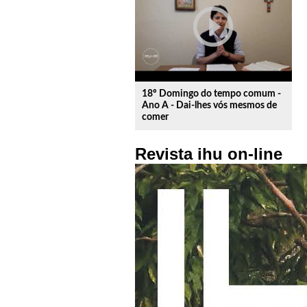
play_circle_outline
18º Domingo do tempo comum -
Ano A - Dai-lhes vós mesmos de
comer
Revista ihu on-line