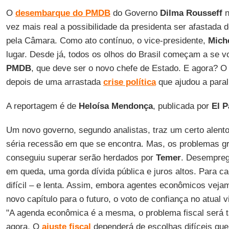
O
desembarque do
PMDB
do Governo
Dilma Rousseff
n
vez mais real a possibilidade da presidenta ser afastada
pela Câmara. Como ato contínuo, o vice-presidente,
Mich
lugar. Desde já, todos os olhos do Brasil começam a se vo
PMDB
, que deve ser o novo chefe de Estado. E agora? O
depois de uma arrastada
crise política
que ajudou a paral
A reportagem é de
Heloísa Mendonça
, publicada por
El P
Um novo governo, segundo analistas, traz um certo alento
séria recessão em que se encontra. Mas, os problemas g
conseguiu superar serão herdados por
Temer
. Desempreg
em queda, uma gorda dívida pública e juros altos. Para 
difícil – e lenta. Assim, embora agentes econômicos vej
novo capítulo para o futuro, o voto de confiança no atual 
"A agenda econômica é a mesma, o problema fiscal será 
agora. O
ajuste fiscal
dependerá de escolhas difíceis que