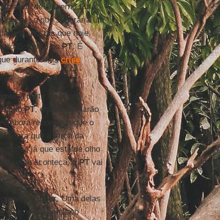
 oito anos de Governo
Lula
.
nanceiro, o que superaria um
 dada às pastas que hoje
os do Governo do
PT
. É
eque durante uma
crise
emer
a partir de agora.
próprio
PT
, então eles farão
o embora reconheça que o
pondera que a força da
ngresso já que está de olho
ealmente aconteça, o
PT
vai
l governo
Temer
. Uma delas
io vice, e que tem sob