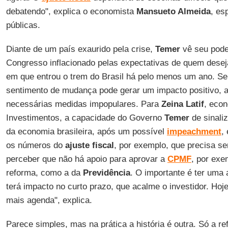
debatendo", explica o economista
Mansueto Almeida
, es
públicas.
Diante de um país exaurido pela crise,
Temer
vê seu pode
Congresso inflacionado pelas expectativas de quem deseja
em que entrou o trem do Brasil há pelo menos um ano. Se
sentimento de mudança pode gerar um impacto positivo, a
necessárias medidas impopulares. Para
Zeina Latif
, eco
Investimentos, a capacidade do Governo
Temer
de sinali
da economia brasileira, após um possível
impeachment
,
os números do
ajuste fiscal
, por exemplo, que precisa se
perceber que não há apoio para aprovar a
CPMF
, por exe
reforma, como a da
Previdência
. O importante é ter uma
terá impacto no curto prazo, que acalme o investidor. Ho
mais agenda", explica.
Parece simples, mas na prática a história é outra. Só a r