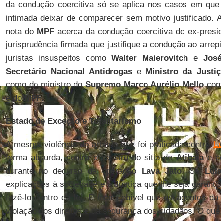
da condução coercitiva só se aplica nos casos em que
intimada deixar de comparecer sem motivo justificado. A
nota do
MPF
acerca da condução coercitiva do ex-pres
jurisprudência firmada que justifique a condução ao arrepi
juristas insuspeitos como
Walter Maierovitch
e
Jos
Secretário Nacional Antidrogas
e
Ministro da Just
como do ministro do
Supremo Marco Aurélio Mello
cont
e do
MPF
.
Estado de Exceção e Totalitarismo
A mesma violência do arbítrio que foi praticada contra
L
forma absurda, contra o caseiro do sítio de
Atibaia
e co
durante no decurso da operação
Lava Jato
. Se
Lul
explicações à sociedade e à Justiça que lhe seja garantid
fazê-lo dentro da lei. É inconcebível que os agentes da
violação dos direitos e da segurança dos cidadãos. O que