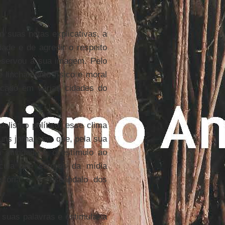
 suas notas explicativas, a
dade e de agredir o respeito
eservou a sua imagem. Pelo
 linchamento físico e moral
cado em várias cidades do
alismo político, esse clima
uns jornalistas que, pela sua
a atividade e o estímulo ao
cula que setores da mídia
stória é o “escândalo dos
suas palavras e estimular a