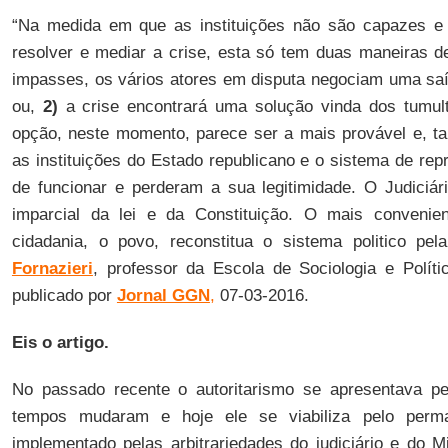
“Na medida em que as instituições não são capazes e 
resolver e mediar a crise, esta só tem duas maneiras d
impasses, os vários atores em disputa negociam uma saíd
ou,
2)
a crise encontrará uma solução vinda dos tumul
opção, neste momento, parece ser a mais provável e, tal
as instituições do Estado republicano e o sistema de rep
de funcionar e perderam a sua legitimidade. O Judiciár
imparcial da lei e da Constituição. O mais conveni
cidadania, o povo, reconstitua o sistema politico pe
Fornazieri
, professor da Escola de Sociologia e Polít
publicado por
Jornal GGN
,
07-03-2016.
Eis o artigo.
No passado recente o autoritarismo se apresentava pe
tempos mudaram e hoje ele se viabiliza pelo perm
implementado pelas arbitrariedades do judiciário e do Mi