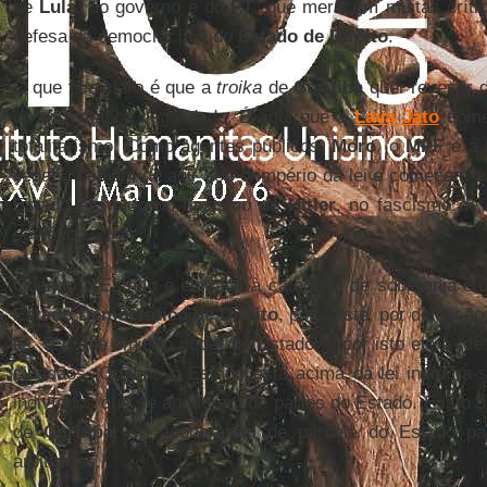
de
Lula
, do governo e do
PT
, que merecem muitas críti
defesa da democracia e do
Estado de Direito
.
O que fica claro é que a
troika
de
Curitiba
quer revestir 
de sistemática ilegalidade. É aqui que a
Lava Jato
come
totalitarismo. Como agentes públicos,
Moro
, o
MPF
e a
ilegais, deixam de agir sob o império da lei e começam 
Estado era tudo no nazismo de
Hitler
, no fascismo d
soviético.
Quando o Estado é elevado à categoria de soberania em 
Estado Democrático de Direito
, pois, este, por definiçã
lei. E o que limita o poder do Estado, e por isto ele é “de
cidadãos. Quando o Estado está acima da lei instaura-s
indivíduos que se apoderam de partes do Estado. É isto
de
Curitiba
: se apoderaram de parcela do Estado pa
arbitrárias.