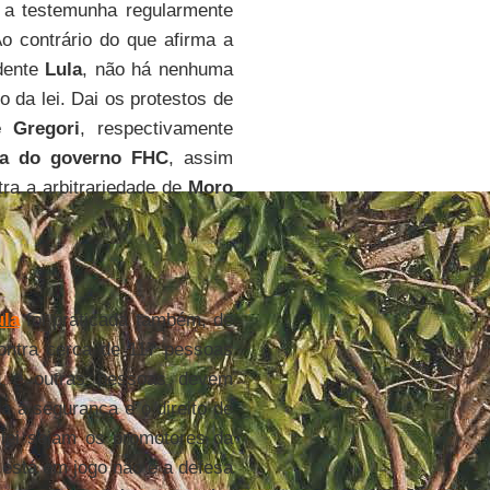
 a testemunha regularmente
o contrário do que afirma a
idente
Lula
, não há nenhuma
o da lei. Dai os protestos de
é Gregori
, respectivamente
iça do governo FHC
, assim
ra a arbitrariedade de
Moro
ula
foi praticada também, de
ntra cerca de 117 pessoas
a
e outras pessoas devem
a a segurança e o direito de
 lei sejam os promotores da
 está em jogo não é a defesa