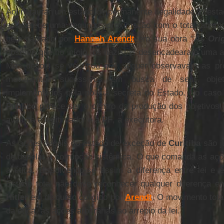
Ao instaurar um estado de permanente ilegalidade, o es
estabelece uma segunda aproximação com o totalitarism
bem captado por
Hannah Arendt
em sua obra “
As Orig
observa que no início, os nazistas desencadearam uma av
Mas depois se verificou que sequer observavam as próp
movimentos sucessivos em busca de seus objetiv
implementados pela polícia secreta do Estado. No cas
Público
parece ser o centro da produção dos objetivos p
avalista e legitimador e a
PF
, a executora.
As ações ilegais do estado de exceção de
Curitiba
são j
de debelar a corrupção sistêmica. O que comanda as açõe
a ética, dissolvendo-se assim a diferença entre lei e 
Estado total não deve reconhecer qualquer diferença ent
Hitler
em discurso coligido por
Arendt
. O movimento tota
da ética, as ações arbitrárias ao arrepio da lei.