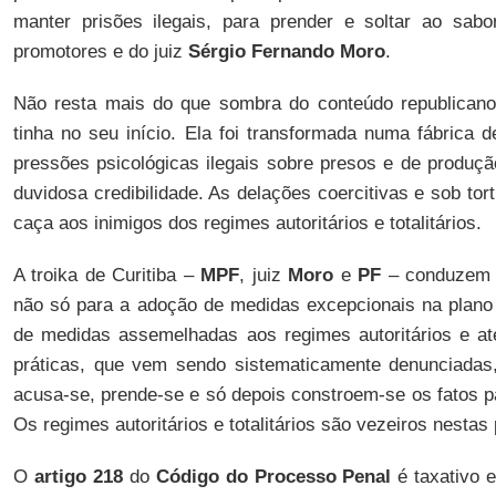
manter prisões ilegais, para prender e soltar ao sabo
promotores e do juiz
Sérgio Fernando Moro
.
Não resta mais do que sombra do conteúdo republican
tinha no seu início. Ela foi transformada numa fábrica 
pressões psicológicas ilegais sobre presos e de produç
duvidosa credibilidade. As delações coercitivas e sob to
caça aos inimigos dos regimes autoritários e totalitários.
A troika de Curitiba –
MPF
, juiz
Moro
e
PF
– conduzem 
não só para a adoção de medidas excepcionais na plano j
de medidas assemelhadas aos regimes autoritários e at
práticas, que vem sendo sistematicamente denunciadas,
acusa-se, prende-se e só depois constroem-se os fatos par
Os regimes autoritários e totalitários são vezeiros nestas 
O
artigo 218
do
Código do Processo Penal
é taxativo 