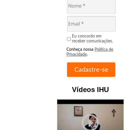
Eu concordo em
receber comunicações.
Conheça nossa
Política de
Privacidade
.
Vídeos IHU
play_circle_outline