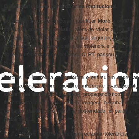
O Judiciário como parte da crise institucional
Ao contrário do que procuram justificar
Moro
e o
MPF
em
condução coercitiva de
Lula
, além de violar a sua digni
que ele merece, não garantiu a sua segurança e não pr
contrário, desencadeou ondas de violência e um clima de
do ex-presidente e de petistas. O
PT
passou a ser ata
Brasil.
Setores da imprensa estimularam e estimulam esse vand
de “juízo final” - expressão arrogantemente usada por alg
idiotia, mal disfarçam o caráter propagandístico de su
linchamento que promovem. A imagem bisonha e ridí
deixarão desta crise para a posteridade e para a hi
pedalinhos”.
O juiz
Moro
e o
MPF
não podem reclamar tolerância com 