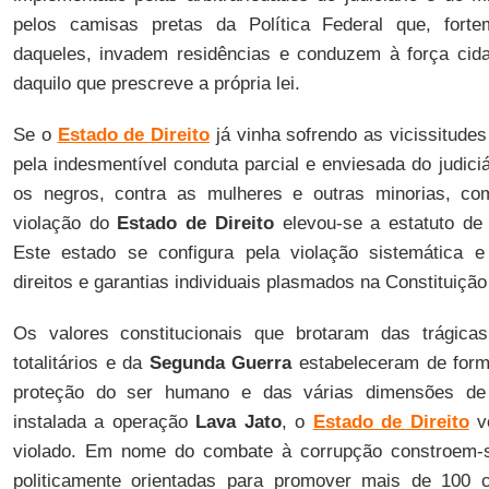
pelos camisas pretas da Política Federal que, for
daqueles, invadem residências e conduzem à força cida
daquilo que prescreve a própria lei.
Se o
Estado de Direito
já vinha sofrendo as vicissitudes 
pela indesmentível conduta parcial e enviesada do judiciá
os negros, contra as mulheres e outras minorias, 
violação do
Estado de Direito
elevou-se a estatuto de 
Este estado se configura pela violação sistemática e 
direitos e garantias individuais plasmados na Constituição 
Os valores constitucionais que brotaram das trágica
totalitários e da
Segunda Guerra
estabeleceram de forma
proteção do ser humano e das várias dimensões de 
instalada a operação
Lava Jato
, o
Estado de Direito
ve
violado. Em nome do combate à corrupção constroem-se 
politicamente orientadas para promover mais de 100 c