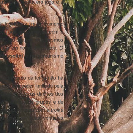
cas. O que está em jogo é a
de legalidade um instrumento
ça sua aproximação com o
PF
, ao usarem mecanismos
a agir em nome do Estado. O
e
Mussolini
e no comunismo
detrimento da lei já não há
o, tem seu poder limitado pela
 Direito”, são os direitos dos
e o arbítrio de grupos e de
 o que aconteceu com a
troika
ra executar suas vontades