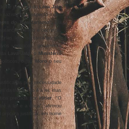
tado de exceção da
Lava Jato
o nazista num aspecto muito
ens do Totalitarismo
”. Ela
alanche de leis e decretos.
rias leis, suplantadas por
os políticos geralmente
o da
Lava Jato
, o
Ministério
olíticos, o juiz
Moro
o seu
ustificadas pela necessidade
s da troika não é a lei, mas
ética pregada por
Hitler
. “O
re a lei e a ética”, afirmou
l procura justificar, em nome