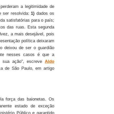
perderam a legitimidade de
e ser resolvida:
1)
dados os
a satisfatórias para o país;
tos das ruas. Esta segunda
vez, a mais desejável, pois
resentação política deixaram
io deixou de ser o guardião
ente nesses casos é que a
la sua ação”, escreve
Aldo
ica de São Paulo, em artigo
la força das baionetas. Os
anente estado de exceção
nistério Público e garantido