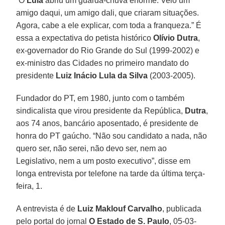
“O
Lula
abriu um guarda-chuva enorme. Veio um
amigo daqui, um amigo dali, que criaram situações.
Agora, cabe a ele explicar, com toda a franqueza.” É
essa a expectativa do petista histórico
Olívio Dutra
,
ex-governador do Rio Grande do Sul (1999-2002) e
ex-ministro das Cidades no primeiro mandato do
presidente
Luiz Inácio Lula da Silva
(2003-2005).
Fundador do PT, em 1980, junto com o também
sindicalista que virou presidente da República,
Dutra
,
aos 74 anos, bancário aposentado, é presidente de
honra do PT gaúcho. “Não sou candidato a nada, não
quero ser, não serei, não devo ser, nem ao
Legislativo, nem a um posto executivo”, disse em
longa entrevista por telefone na tarde da última terça-
feira, 1.
A entrevista é de
Luiz Maklouf Carvalho
, publicada
pelo portal do jornal
O Estado de S. Paulo
, 05-03-