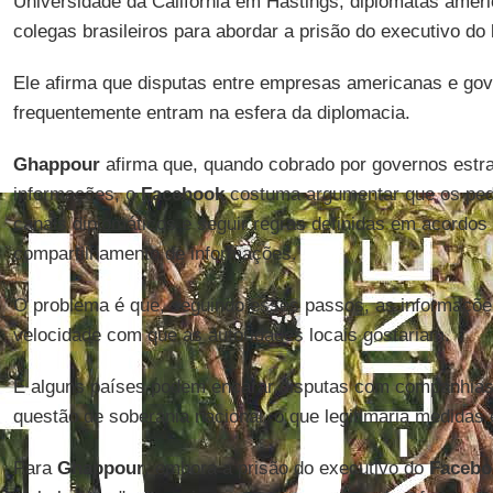
Universidade da Califórnia em Hastings, diplomatas amer
colegas brasileiros para abordar a prisão do executivo do
Ele afirma que disputas entre empresas americanas e gov
frequentemente entram na esfera da diplomacia.
Ghappour
afirma que, quando cobrado por governos estra
informações, o
Facebook
costuma argumentar que os pedi
canais diplomáticos e seguir regras definidas em acordos 
compartilhamento de informações.
O problema é que, seguindo esses passos, as informaçõ
velocidade com que as autoridades locais gostariam.
E alguns países podem encarar disputas com companhia
questão de soberania nacional, o que legitimaria medidas
Para
Ghappour
, embora a prisão do executivo do
Facebo