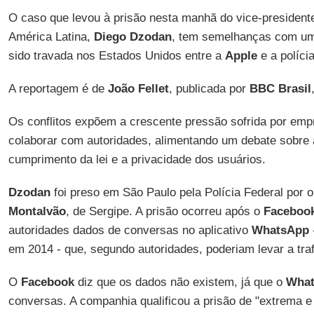
O caso que levou à prisão nesta manhã do vice-presiden
América Latina,
Diego Dzodan
, tem semelhanças com um
sido travada nos Estados Unidos entre a
Apple
e a políci
A reportagem é de
João Fellet
, publicada por
BBC Brasil
Os conflitos expõem a crescente pressão sofrida por emp
colaborar com autoridades, alimentando um debate sobre a
cumprimento da lei e a privacidade dos usuários.
Dzodan
foi preso em São Paulo pela Polícia Federal por 
Montalvão
, de Sergipe. A prisão ocorreu após o
Faceboo
autoridades dados de conversas no aplicativo
WhatsApp
em 2014 - que, segundo autoridades, poderiam levar a tra
O
Facebook
diz que os dados não existem, já que o
Wha
conversas. A companhia qualificou a prisão de "extrema e