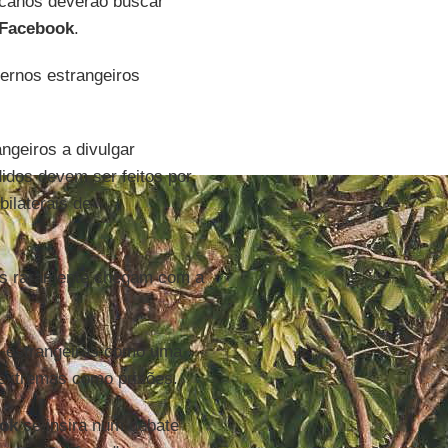
icanos deverão buscar
Facebook
.
ernos estrangeiros
ngeiros a divulgar
dos devem ser feitos por
bilaterais de
es raramente chegam com a
s estrangeiras como uma
 extremas como prisões.
ok
se insira num debate