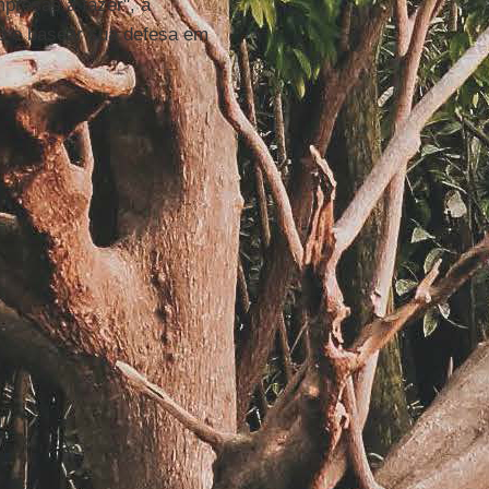
presas a fazer", a
do e basear sua defesa em