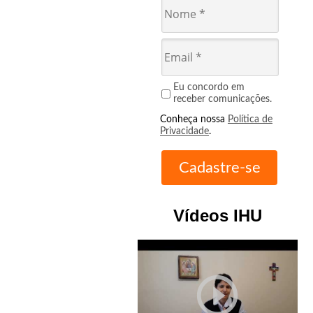
Eu concordo em
receber comunicações.
Conheça nossa
Política de
Privacidade
.
Vídeos IHU
play_circle_outline