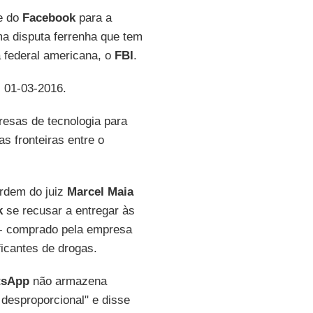
te do
Facebook
para a
a disputa ferrenha que tem
a federal americana, o
FBI
.
, 01-03-2016.
resas de tecnologia para
s fronteiras entre o
ordem do juiz
Marcel Maia
k
se recusar a entregar às
- comprado pela empresa
ficantes de drogas.
tsApp
não armazena
 desproporcional" e disse