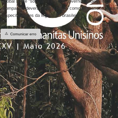
global sobre "soberania e o que governos podem forçar em
companhia deverá tratar a prisão como um caso localiza
especificidades da legislação brasileira.
⚠️
Comunicar erro