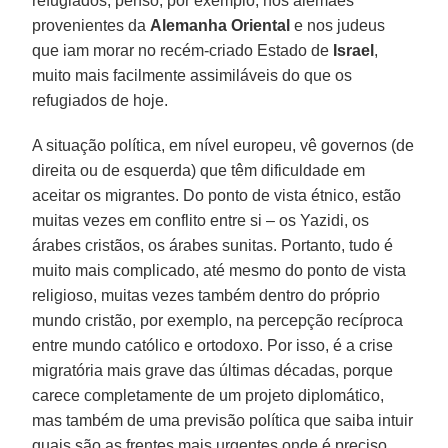
refugiados, penso, por exemplo, nos alemães
provenientes da
Alemanha Oriental
e nos judeus
que iam morar no recém-criado Estado de
Israel
,
muito mais facilmente assimiláveis do que os
refugiados de hoje.
A situação política, em nível europeu, vê governos (de
direita ou de esquerda) que têm dificuldade em
aceitar os migrantes. Do ponto de vista étnico, estão
muitas vezes em conflito entre si – os Yazidi, os
árabes cristãos, os árabes sunitas. Portanto, tudo é
muito mais complicado, até mesmo do ponto de vista
religioso, muitas vezes também dentro do próprio
mundo cristão, por exemplo, na percepção recíproca
entre mundo católico e ortodoxo. Por isso, é a crise
migratória mais grave das últimas décadas, porque
carece completamente de um projeto diplomático,
mas também de uma previsão política que saiba intuir
quais são as frentes mais urgentes onde é preciso