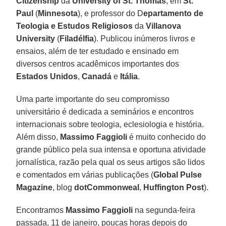
Citizenship
da
University of St. Thomas
, em
St.
Paul
(
Minnesota
), e professor do D
epartamento de
Teologia e Estudos Religiosos
da
Villanova
University
(
Filadélfia
). Publicou inúmeros livros e
ensaios, além de ter estudado e ensinado em
diversos centros acadêmicos importantes dos
Estados Unidos
,
Canadá
e
Itália
.
Uma parte importante do seu compromisso
universitário é dedicada a seminários e encontros
internacionais sobre teologia, eclesiologia e história.
Além disso,
Massimo Faggioli
é muito conhecido do
grande público pela sua intensa e oportuna atividade
jornalística, razão pela qual os seus artigos são lidos
e comentados em várias publicações (
Global Pulse
Magazine
, blog
dotCommonweal
,
Huffington Post
).
Encontramos
Massimo Faggioli
na segunda-feira
passada, 11 de janeiro, poucas horas depois do