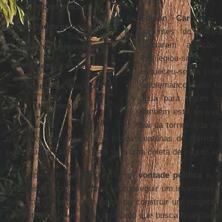
pobres e ricos,
Édison Carlos -
H
espalhados pelos quatro
vertentes do sane
ganharam atenção
cantos do país sem uma
Privilegiou-se o a
coleta de esgoto
esqueceu-se da colet
emblemático disso t
adequada, quiçá o
água para algum lu
tratamento
”
também está levando
sai da torneira da su
que fazer com isso? Hoje temos centenas de bairros, 
pelos quatro cantos do país sem uma coleta de esgoto ad
As maiores dificuldades estão na
vontade política
e, h
entraves burocráticos para se conseguir um investimento
exercício, levantar uma ponte ou construir um hospital
que soterrar canos. Para o político que busca financiame