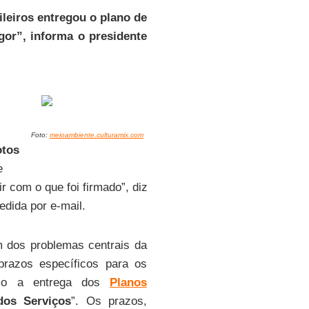
leiros entregou o plano de
gor”, informa o presidente
Foto:
meioambiente.culturamix.com
otos
e
r com o que foi firmado”, diz
cedida por e-mail.
m dos problemas centrais da
razos específicos para os
como a entrega dos
Planos
dos Serviços
”. Os prazos,