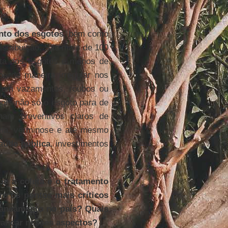
ento dos esgotos
, bem como
istribuição. São mais de 100
eta dos esgotos e menos de
s de maneira irregular nos
a em vazamentos, roubos ou
pois não só o esgoto para de
nam preventivos claros de
reia, verminose e até mesmo
aúde pública
, investimentos
ue a coleta e o tratamento
e os pontos mais críticos
saneamento no país? Quais
vançar nesses aspectos?