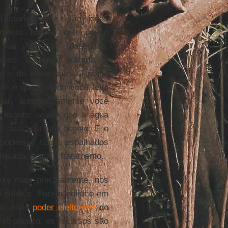
istoricamente são duas
amento básico que pouco
 nas décadas passadas.
cesso à
água tratada
e
a e do tratamento. O ponto
udo é que quando você leva
gar, automaticamente você
 esgoto; assim que a água
a casa, ela vira esgoto. E o
pobres e ricos, espalhados
equada, quiçá o tratamento.
oje mais precisamente, nos
 público. Para o político em
 dá mais
poder eleitoreiro
do
nto público, os recursos são