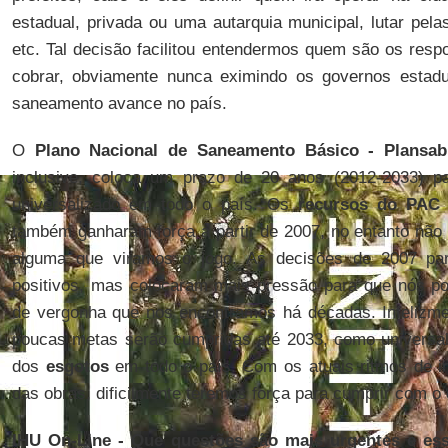
estadual, privada ou uma autarquia municipal, lutar pela
etc. Tal decisão facilitou entendermos quem são os re
cobrar, obviamente nunca eximindo os governos estadu
saneamento avance no país.
O
Plano Nacional de Saneamento Básico - Plansab
inclusive, coloca um prazo de 20 anos (2012-2033) p
universalizado em todo o país. Os
recursos do PAC
também ganharam força a partir de 2007, no entanto nã
alguma que viramos o jogo. As decisões de 2007 par
positivos, mas colocaram mais pressão para que nós po
de vergonha que nos encontramos há décadas. Infelizme
poucas metas serão cumpridas até 2033, como universali
dos
esgotos
em todo o país. Com os atuais ritmos de i
das obras, dificilmente teremos força para cumprir com o 
IHU On-Line - Que questões são mais urgentes e ess