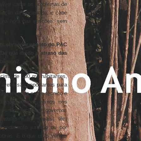
viável sanar os problemas de
mação da sociedade, e cabe
l na hora das eleições; sem
das obras de esgoto do PAC
 De que modo o atraso das
 básico?
ima de 500 mil habitantes,
ável e são importantes para
 carecem de corpo técnico e
. O que sempre vemos nos
res dos recursos (governos
taduais e municipais) têm
mpedimento jurídico ou por
s obras. E o que mais vemos