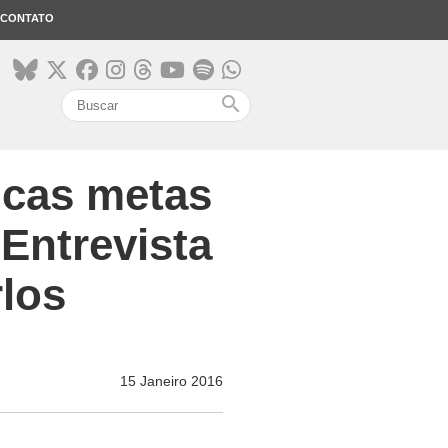
CONTATO
search
ucas metas
Entrevista
los
15 Janeiro 2016