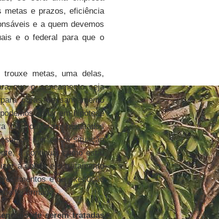
s metas e prazos, eficiência
sponsáveis e a quem devemos
ais e o federal para que o
trouxe metas, uma delas,
ara que o saneamento seja
para obras de saneamento
o podemos achar em hipótese
a cá trouxeram resultados
ssamos sair desta situação
nte, a continuar como está,
zar a coleta e o tratamento
nvestimentos e de execução
que foi firmado.
enciais de serem tratadas