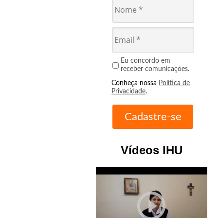
Eu concordo em
receber comunicações.
Conheça nossa
Política de
Privacidade
.
Vídeos IHU
play_circle_outline