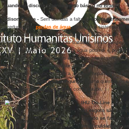
quando se discute o saneamento básico no Brasil?
Édison Carlos -
Sem dúvidas a falta de
coleta e tratam
a redução das
perdas de água
potável nos sistemas de d
milhões de brasileiros vivendo sem os serviços de col
40% dos nossos esgotos são tratados, sendo despejado
rios, córregos e praias; 37% da água potável é perdid
medidores irregulares. Estes elementos são essenciais, 
ser um grande contaminante ambiental, como se tor
doenças de veiculação hídrica, como a hepatite A, diar
os atuais vírus
Zika
e
Chikungunya
. É uma questão de
s
com saneamento evitam gastos com a saúde.
IHU On-Line - Por q
“Hoje temos
do esgoto são sempr
quando se fala em 
centenas de bairros,
as dificuldades de a