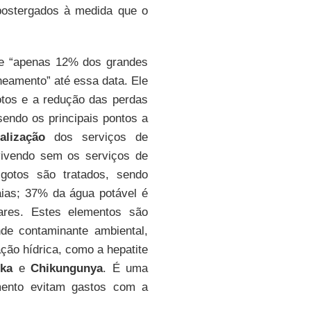
postergados à medida que o
e “apenas 12% dos grandes
eamento” até essa data. Ele
otos e a redução das perdas
sendo os principais pontos a
alização
dos serviços de
vivendo sem os serviços de
otos são tratados, sendo
aias; 37% da água potável é
ares. Estes elementos são
de contaminante ambiental,
ção hídrica, como a hepatite
ika
e
Chikungunya
. É uma
mento evitam gastos com a