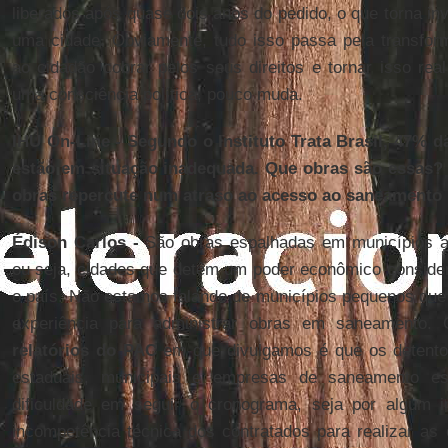
liberados após quase dois anos do pedido, o que torna in
uma cidade. Obviamente, tudo isso passa pela transfor
ao cidadão cobrar pelos seus direitos e tornar isso rea
uma consciência política, pouco muda.
IHU On-Line - Segundo o Instituto Trata Brasil, 47% 
estão em situação inadequada. Que obras são essas?
obras repercute num atraso ao acesso ao saneamento
Édison Carlos -
São obras espalhadas em municípios ac
ou seja, cidades que detêm um poder econômico consider
o país. Não estamos falando de municípios pequenos que
experiência para administrar obras em saneamento
relatórios do PAC
em que divulgamos é que os detento
estaduais, municipais e empresas de saneamento es
dificuldade em seguir o cronograma, seja por algum i
incompetência técnica dos contratados para realizar a