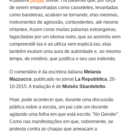
A palavra
gender
divide. Há palavras que, por força
de serem empunhadas como cassetetes, levantadas
como bandeiras, acabam se tornando, elas mesmas,
instrumentos de agressão, contundentes, até mesmo
irritantes. Assim como muitas palavras estrangeiras,
fagocitadas por um idioma outro, que as assimila sem
compreendê-las e as utiliza sem explicá-las, elas
também exalam uma aura de autoridade e, ao mesmo
tempo, de mistério, que justifica o seu uso indevido.
O comentário é da escritora italiana
Melania
Mazzucco
, publicado no jornal
La Repubblica
, 20-
10-2015. A tradução é de
Moisés Sbardelotto
.
Hoje, pode acontecer que, durante uma discussão
pública sobre a escola, um pai cale um docente
agitando uma folha em que está escrito
"No Gender"
.
Como nas manifestações em que, nobremente, se
protesta contra as chagas que ameaçam a