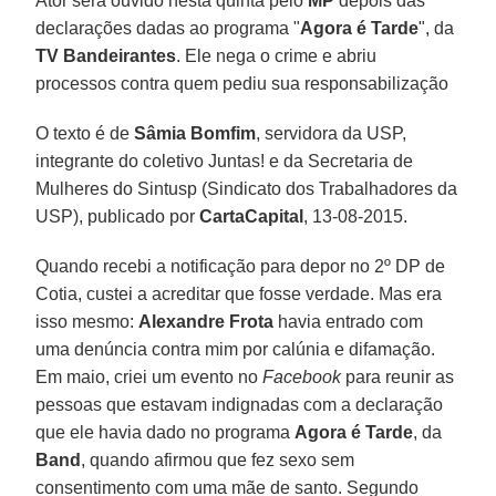
Ator será ouvido nesta quinta pelo
MP
depois das
declarações dadas ao programa "
Agora é Tarde
", da
TV Bandeirantes
. Ele nega o crime e abriu
processos contra quem pediu sua responsabilização
O texto é de
Sâmia Bomfim
, servidora da USP,
integrante do coletivo Juntas! e da Secretaria de
Mulheres do Sintusp (Sindicato dos Trabalhadores da
USP), publicado por
CartaCapital
, 13-08-2015.
Quando recebi a notificação para depor no 2º DP de
Cotia, custei a acreditar que fosse verdade. Mas era
isso mesmo:
Alexandre Frota
havia entrado com
uma denúncia contra mim por calúnia e difamação.
Em maio, criei um evento no
Facebook
para reunir as
pessoas que estavam indignadas com a declaração
que ele havia dado no programa
Agora é Tarde
, da
Band
, quando afirmou que fez sexo sem
consentimento com uma mãe de santo. Segundo