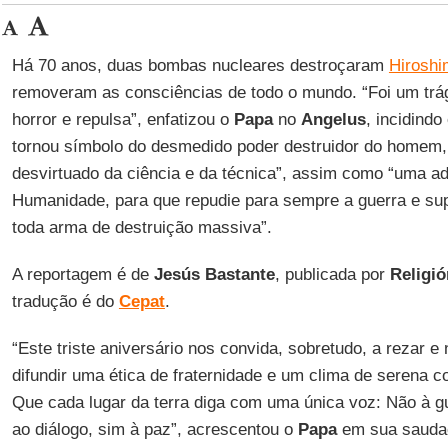
Há 70 anos, duas bombas nucleares destroçaram
Hiroshi
removeram as consciências de todo o mundo. “Foi um trág
horror e repulsa”, enfatizou o
Papa
no
Angelus
, incidind
tornou símbolo do desmedido poder destruidor do homem
desvirtuado da ciência e da técnica”, assim como “uma ad
Humanidade, para que repudie para sempre a guerra e su
toda arma de destruição massiva”.
A reportagem é de
Jesús Bastante
, publicada por
Religió
tradução é do
Cepat
.
“Este triste aniversário nos convida, sobretudo, a rezar e
difundir uma ética de fraternidade e um clima de serena c
Que cada lugar da terra diga com uma única voz: Não à gu
ao diálogo, sim à paz”, acrescentou o
Papa
em sua saudaç