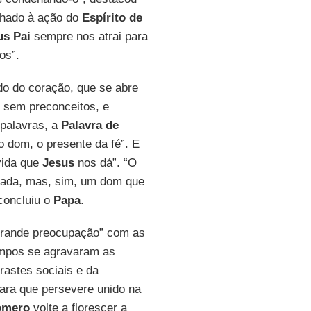
chado à ação do
Espírito de
us Pai
sempre nos atrai para
os”.
do do coração, que se abre
 sem preconceitos, e
 palavras, a
Palavra de
 dom, o presente da fé”. E
vida que
Jesus
nos dá”. “O
ivada, mas, sim, um dom que
concluiu o
Papa
.
rande preocupação” com as
empos se agravaram as
rastes sociais e da
para que persevere unido na
omero
volte a florescer a