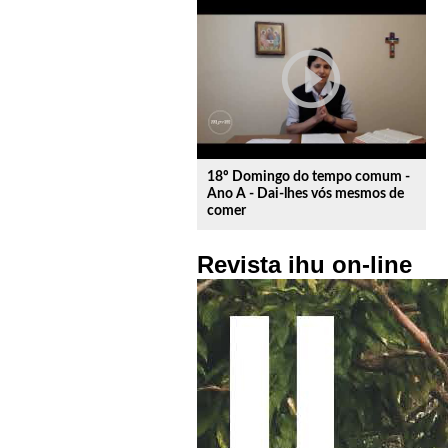
play_circle_outline
18º Domingo do tempo comum -
Ano A - Dai-lhes vós mesmos de
comer
Revista ihu on-line