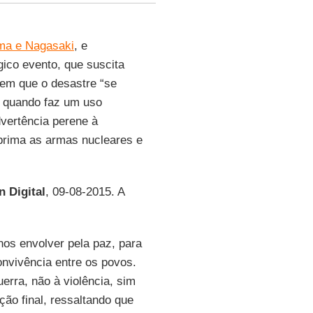
ma e Nagasaki
, e
ico evento, que suscita
o em que o desastre “se
, quando faz um uso
vertência perene à
prima as armas nucleares e
n Digital
, 09-08-2015. A
 nos envolver pela paz, para
onvivência entre os povos.
erra, não à violência, sim
ão final, ressaltando que