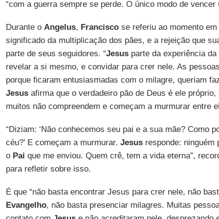
“com a guerra sempre se perde. O único modo de vencer u
Durante o
Angelus
,
Francisco
se referiu ao momento em
significado da multiplicação dos pães, e a rejeição que s
parte de seus seguidores. “
Jesus
parte da experiência da 
revelar a si mesmo, e convidar para crer nele. As pessoa
porque ficaram entusiasmadas com o milagre, queriam fazê
Jesus
afirma que o verdadeiro pão de Deus é ele próprio,
muitos não compreendem e começam a murmurar entre el
“Diziam: ‘Não conhecemos seu pai e a sua mãe? Como po
céu?’ E começam a murmurar.
Jesus
responde: ninguém p
o
Pai
que me enviou. Quem crê, tem a vida eterna”, reco
para refletir sobre isso.
É que “não basta encontrar Jesus para crer nele, não bast
Evangelho
, não basta presenciar milagres. Muitas pesso
contato com
Jesus
e não acreditaram nele, desprezando 