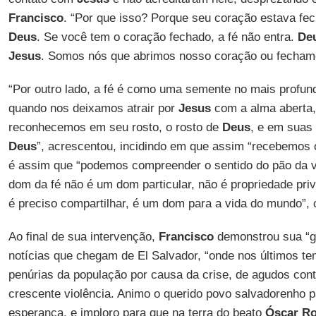
Francisco
. “Por que isso? Porque seu coração estava fe
Deus
. Se você tem o coração fechado, a fé não entra.
De
Jesus
. Somos nós que abrimos nosso coração ou fecham
“Por outro lado, a fé é como uma semente no mais profun
quando nos deixamos atrair por
Jesus
com a alma aberta,
reconhecemos em seu rosto, o rosto de
Deus
, e em suas
Deus
”, acrescentou, incidindo em que assim “recebemos o
é assim que “podemos compreender o sentido do pão da 
dom da fé não é um dom particular, não é propriedade pr
é preciso compartilhar, é um dom para a vida do mundo”, 
Ao final de sua intervenção,
Francisco
demonstrou sua “g
notícias que chegam de El Salvador, “onde nos últimos t
penúrias da população por causa da crise, de agudos cont
crescente violência. Animo o querido povo salvadorenho 
esperança, e imploro para que na terra do beato
Óscar R