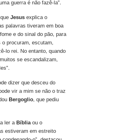
ma guerra é não fazê-la”.
 que
Jesus
explica o
uas palavras tiveram em boa
fome e do sinal do pão, para
s o procuram, escutam,
-lo rei. No entanto, quando
 muitos se escandalizam,
es”.
de dizer que desceu do
ode vir a mim se não o traz
rdou
Bergoglio
, que pediu
a ler a
Bíblia
ou o
as estiveram em estreito
e condenando-o”, destacou