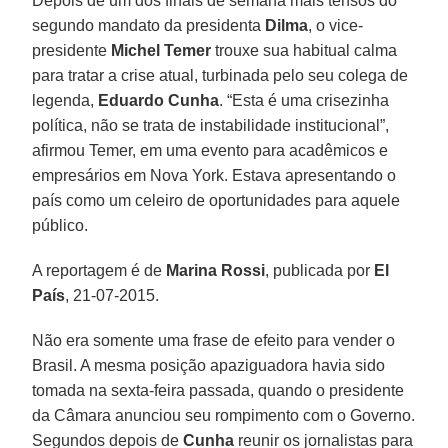
Depois de um dos finais de semana mais tensos do
segundo mandato da presidenta
Dilma
, o vice-
presidente
Michel Temer
trouxe sua habitual calma
para tratar a crise atual, turbinada pelo seu colega de
legenda,
Eduardo Cunha
. “Esta é uma crisezinha
política, não se trata de instabilidade institucional”,
afirmou Temer, em uma evento para acadêmicos e
empresários em Nova York. Estava apresentando o
país como um celeiro de oportunidades para aquele
público.
A reportagem é de
Marina Rossi
, publicada por
El
País
, 21-07-2015.
Não era somente uma frase de efeito para vender o
Brasil. A mesma posição apaziguadora havia sido
tomada na sexta-feira passada, quando o presidente
da Câmara anunciou seu rompimento com o Governo.
Segundos depois de
Cunha
reunir os jornalistas para