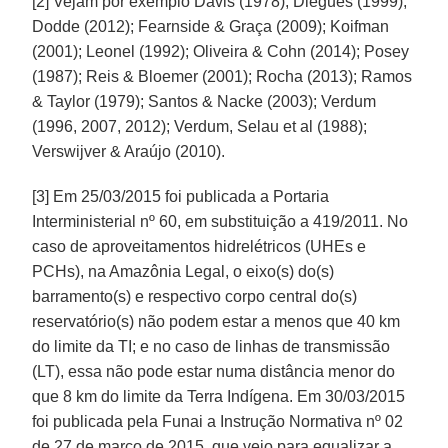
[2] Vejam por exemplo Davis (1978); Diegues (1999);
Dodde (2012); Fearnside & Graça (2009); Koifman
(2001); Leonel (1992); Oliveira & Cohn (2014); Posey
(1987); Reis & Bloemer (2001); Rocha (2013); Ramos
& Taylor (1979); Santos & Nacke (2003); Verdum
(1996, 2007, 2012); Verdum, Selau et al (1988);
Verswijver & Araújo (2010).
[3] Em 25/03/2015 foi publicada a Portaria
Interministerial nº 60, em substituição a 419/2011. No
caso de aproveitamentos hidrelétricos (UHEs e
PCHs), na Amazônia Legal, o eixo(s) do(s)
barramento(s) e respectivo corpo central do(s)
reservatório(s) não podem estar a menos que 40 km
do limite da TI; e no caso de linhas de transmissão
(LT), essa não pode estar numa distância menor do
que 8 km do limite da Terra Indígena. Em 30/03/2015
foi publicada pela Funai a Instrução Normativa nº 02
de 27 de março de 2015, que veio para equalizar a