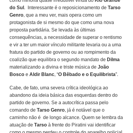
como minoria quase irredutível vinda do
Rio Grande
do Sul
. Interessante é o reposicionamento de
Tarso
Genro
, que a meu ver, mais opera como um
protagonista de si mesmo do que como uma nova
proposta partidária. Se levada às últimas
consequências, a necessidade de superar o rentismo
e vir a ter um maior vínculo militante levaria ou a uma
fratura do partido de governo ou ao rompimento da
coalizão que equilibra o segundo mandato de
Dilma
materializando a divina e triste música de
João
Bosco
e
Aldir Blanc
, “
O Bêbado e o Equilibrista
”.
Cabe, de fato, uma severa crítica ideológica ao
abandono da ideia básica das esquerdas dentro do
partido de governo. Se a autocrítica passa pelo
comando de
Tarso Genro
, já é notável que o
caminho não é de longo alcance. Quem se lembra da
atuação de
Tarso
à frente do Piratini vai identificar
como o mesmo perdeu o controle do aparelho policial