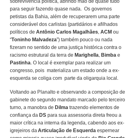
sobrevivência política, abrindo mão de quase tudo
para seguir fazendo quase nada. Os governos
petistas da Bahia, além de recuperarem uma parte
considerável dos carlistas (partidários e afilhados
políticos de
Antônio Carlos Magalhães
,
ACM
ou
“
Toninho Malvadeza
”) também pouco ou nada
fizeram no sentido de uma justiça histórica contra o
racismo estrutural da terra de
Marighella
,
Bimba
e
Pastinha
. O local é exemplar para realizar um
congresso, pois materializa um estado onde a ex-
esquerda se coliga com parte da oligarquia local.
Voltando ao Planalto e observando a composição de
gabinete do segundo mandato marcado pelo terceiro
turno, a manobra de
Dilma
trazendo elementos de
confiança da
DS
para sua assessoria direta freou a
maior crítica na interna da legenda, cabendo aos ex-
igrejeiros da
Articulação de Esquerda
espernear