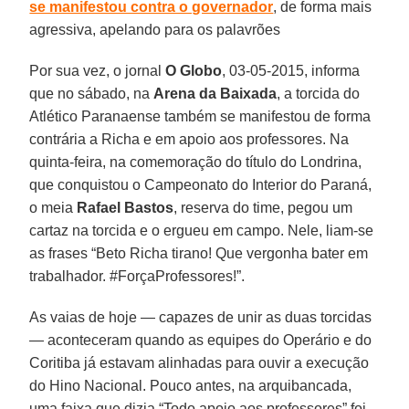
se manifestou contra o governador
, de forma mais
agressiva, apelando para os palavrões
Por sua vez, o jornal
O Globo
, 03-05-2015,
informa
que no sábado, na
Arena da Baixada
, a torcida do
Atlético Paranaense também se manifestou de forma
contrária a Richa e em apoio aos professores. Na
quinta-feira, na comemoração do título do Londrina,
que conquistou o Campeonato do Interior do Paraná,
o meia
Rafael Bastos
, reserva do time, pegou um
cartaz na torcida e o ergueu em campo. Nele, liam-se
as frases “Beto Richa tirano! Que vergonha bater em
trabalhador. #ForçaProfessores!”.
As vaias de hoje — capazes de unir as duas torcidas
— aconteceram quando as equipes do Operário e do
Coritiba já estavam alinhadas para ouvir a execução
do Hino Nacional. Pouco antes, na arquibancada,
uma faixa que dizia “Todo apoio aos professores” foi