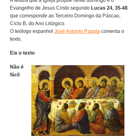
A leitura que a Igreja propõe neste domingo é o
Evangelho de Jesus Cristo segundo
Lucas 24, 35-48
que corresponde ao Terceiro Domingo da Páscao,
Ciclo B, do Ano Litúrgico.
O teólogo espanhol
José Antonio Pagola
comenta o
texto.
Eis o texto
Não é
fácil