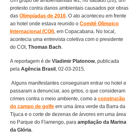
Um grupo de ambientalistas fez, no sábado (28), um
protesto contra danos ambientais causados por obras
das
Olimpíadas de 2016
. O ato aconteceu em frente
ao hotel onde estava reunido o
Comitê Olímpico
Internacional (COI)
, em Copacabana. No local,
acontecia uma entrevista coletiva com o presidente
do COI,
Thomas
Bach
.
A reportagem é de
Vladimir
Platonow
, publicada
pela
Agência Brasil
, 02-03-2015.
Alguns manifestantes conseguiram entrar no hotel e
passaram a denunciar, aos gritos, o que consideram
crimes contra o meio ambiente, como a
construção
do
campo de golfe
em uma área verde da Barra da
Tijuca e o corte de dezenas de árvores em uma área
no Parque do Flamengo, para
ampliação da Marina
da Glória
.