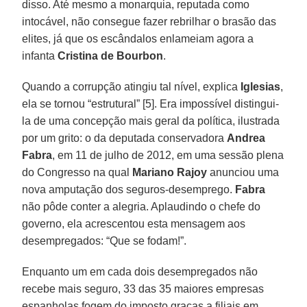
disso. Até mesmo a monarquia, reputada como
intocável, não consegue fazer rebrilhar o brasão das
elites, já que os escândalos enlameiam agora a
infanta
Cristina de Bourbon
.
Quando a corrupção atingiu tal nível, explica
Iglesias
,
ela se tornou “estrutural” [5]. Era impossível distingui-
la de uma concepção mais geral da política, ilustrada
por um grito: o da deputada conservadora
Andrea
Fabra
, em 11 de julho de 2012, em uma sessão plena
do Congresso na qual
Mariano Rajoy
anunciou uma
nova amputação dos seguros-desemprego.
Fabra
não pôde conter a alegria. Aplaudindo o chefe do
governo, ela acrescentou esta mensagem aos
desempregados: “Que se fodam!”.
Enquanto um em cada dois desempregados não
recebe mais seguro, 33 das 35 maiores empresas
espanholas fogem do imposto graças a filiais em