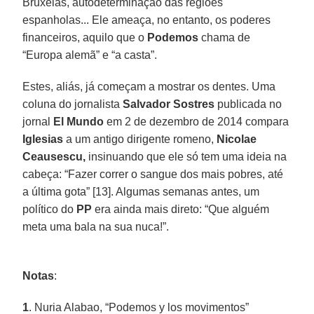
Bruxelas, autodeterminação das regiões
espanholas... Ele ameaça, no entanto, os poderes
financeiros, aquilo que o
Podemos
chama de
“Europa alemã” e “a casta”.
Estes, aliás, já começam a mostrar os dentes. Uma
coluna do jornalista
Salvador Sostres
publicada no
jornal
El Mundo
em 2 de dezembro de 2014 compara
Iglesias
a um antigo dirigente romeno,
Nicolae
Ceausescu,
insinuando que ele só tem uma ideia na
cabeça: “Fazer correr o sangue dos mais pobres, até
a última gota” [13]. Algumas semanas antes, um
político do
PP
era ainda mais direto: “Que alguém
meta uma bala na sua nuca!”.
Notas
:
1
. Nuria Alabao, “Podemos y los movimentos”