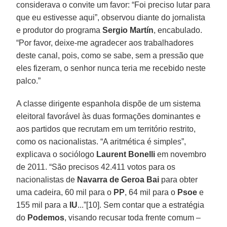
considerava o convite um favor: “Foi preciso lutar para
que eu estivesse aqui”, observou diante do jornalista
e produtor do programa
Sergio Martín
, encabulado.
“Por favor, deixe-me agradecer aos trabalhadores
deste canal, pois, como se sabe, sem a pressão que
eles fizeram, o senhor nunca teria me recebido neste
palco.”
A classe dirigente espanhola dispõe de um sistema
eleitoral favorável às duas formações dominantes e
aos partidos que recrutam em um território restrito,
como os nacionalistas. “A aritmética é simples”,
explicava o sociólogo
Laurent Bonelli
em novembro
de 2011. “São precisos 42.411 votos para os
nacionalistas de
Navarra de
Geroa Bai
para obter
uma cadeira, 60 mil para o
PP
, 64 mil para o
Psoe
e
155 mil para a
IU
...”[10]. Sem contar que a estratégia
do
Podemos
, visando recusar toda frente comum –