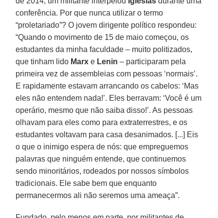
de 2014, um militante interpelou
Iglesias
durante uma
conferência. Por que nunca utilizar o termo
“proletariado”? O jovem dirigente político respondeu:
“Quando o movimento de 15 de maio começou, os
estudantes da minha faculdade – muito politizados,
que tinham lido
Marx
e
Lenin
– participaram pela
primeira vez de assembleias com pessoas ‘normais’.
E rapidamente estavam arrancando os cabelos: ‘Mas
eles não entendem nada!’. Eles berravam: ‘Você é um
operário, mesmo que não saiba disso!’. As pessoas
olhavam para eles como para extraterrestres, e os
estudantes voltavam para casa desanimados. [...] Eis
o que o inimigo espera de nós: que empreguemos
palavras que ninguém entende, que continuemos
sendo minoritários, rodeados por nossos símbolos
tradicionais. Ele sabe bem que enquanto
permanecermos ali não seremos uma ameaça”.
Fundado, pelo menos em parte, por militantes de