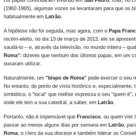
Os papas continuaram vivendo em
São Pedro
, mas, no c
(1962-1965), algumas vozes se levantaram para que os b
habitualmente em
Latrão
.
A hipótese não foi seguida, mas agora, com o
Papa Franc
recém-eleito, no dia 13 de março de 2013, ele se apresent
saudá-lo – e, através da televisão, no mundo inteiro – qu
Roma"
: dizeres que nenhum dos últimos papas, em um co
ousaram utilizar.
Naturalmente, um
"bispo de Roma"
pode exercer o seu mi
No entanto, do ponto de vista histórico e, especialmente, 
simbólico, o "local" que melhor expressa o seu "quem é", na
onde ele tem a sua catedral, a saber, em
Latrão
.
Portanto, não é impensável que
Francisco
, ou quem vier 
passar ao menos alguns dias por semana em
Latrão
, par
Roma
, o clero da sua diocese e também liderar os Conselh