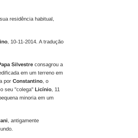
 sua residência habitual,
ino
, 10-11-2014. A tradução
Papa Silvestre
consagrou a
i edificada em um terreno em
a por
Constantino
, o
 o seu "colega"
Licínio
, 11
a pequena minoria em um
rani
, antigamente
mundo.