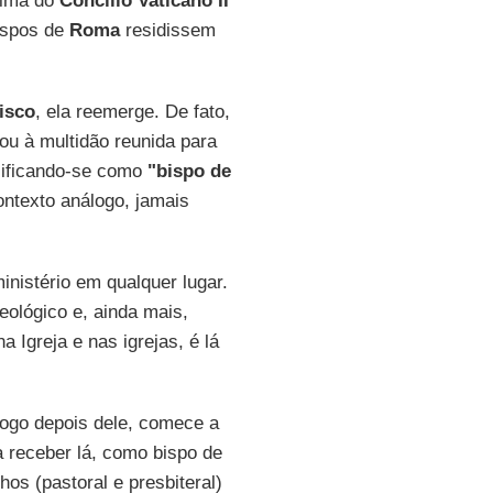
lima do
Concílio Vaticano II
ispos de
Roma
residissem
isco
, ela reemerge. De fato,
ou à multidão reunida para
alificando-se como
"bispo de
ntexto análogo, jamais
nistério em qualquer lugar.
teológico e, ainda mais,
 Igreja e nas igrejas, é lá
logo depois dele, comece a
a receber lá, como bispo de
os (pastoral e presbiteral)