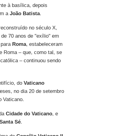
te à basílica, depois
ém a
João Batista
.
 reconstruído no século X,
de 70 anos de "exílio" em
 para
Roma
, estabeleceram
de Roma – que, como tal, se
 católica – continuou sendo
ifício, do
Vaticano
eses, no dia 20 de setembro
 Vaticano.
 da
Cidade do Vaticano
, e
Santa Sé
.