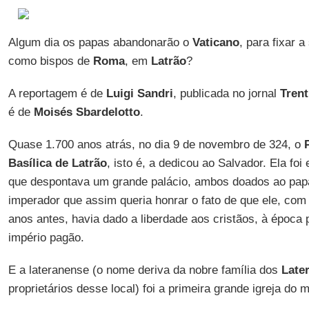
Algum dia os papas abandonarão o
Vaticano
, para fixar a
como bispos de
Roma
, em
Latrão
?
A reportagem é de
Luigi Sandri
, publicada no jornal
Trent
é de
Moisés Sbardelotto
.
Quase 1.700 anos atrás, no dia 9 de novembro de 324, o
Basílica de Latrão
, isto é, a dedicou ao Salvador. Ela fo
que despontava um grande palácio, ambos doados ao pap
imperador que assim queria honrar o fato de que ele, com
anos antes, havia dado a liberdade aos cristãos, à époc
império pagão.
E a lateranense (o nome deriva da nobre família dos
Late
proprietários desse local) foi a primeira grande igreja do 