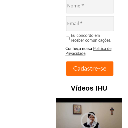
Eu concordo em
receber comunicações.
Conheça nossa
Política de
Privacidade
.
Vídeos IHU
play_circle_outline