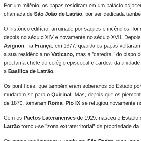
Por um milênio, os papas residiram em um palácio adjacen
chamada de
São João de Latrão
, por ser dedicada tamb
O histórico edifício, arruinado por saques e incêndios, foi
depois no século XIV e novamente no século XVII. Depois 
Avignon
, na
França
, em 1377, quando os papas voltaram
a sua residência no
Vaticano
, mas a "catedral" do bispo 
proclama chefe do colégio episcopal e cardeal da unidade
a
Basílica de Latrão
.
Os pontífices, que também eram soberanos do Estado pont
mudaram-se para o
Quirinal
. Mas, depois que os piemont
de 1870, tomaram
Roma
,
Pio IX
se refugiou novamente no
Com os
Pactos Lateranenses
de 1929, nasceu o Estado
Latrão
tornou-se "zona extraterritorial" de propriedade da