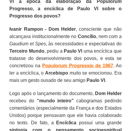
VI à época da elaboração da Populorum
Progresso, a encíclica de Paulo VI sobre o
Progresso dos povos?
Ivanir Rampon - Dom Helder
, consciente que não
alcançava institucionalmente no
Concílio
, nem com a
Gaudium et Spes
, às necessidades e expectativas do
Terceiro Mundo
, pediu a
Paulo VI
uma encíclica que
tratasse do desenvolvimento dos povos, e esta se
concretizou na
Populorum Progressio
de 1967
. Ao
ler a encíclica, o
Arcebispo
muito se emocionou. Era
mais um gesto ousado de seu amigo
Paulo VI
.
Logo após o lançamento do documento,
Dom Helder
recebeu do
“mundo inteiro”
cabogramas pedindo
comentários (especialmente da França e dos Estados
Unidos) porque pensavam que ele havia colaborado
no texto. De fato, a
Encíclica
possui uma grande
sintonia com o pensamento socioespiritual