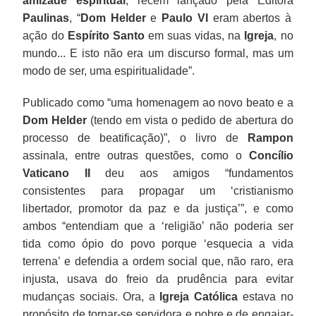
amizade espiritual
, recém lançado pela Editora
Paulinas
, “
Dom Helder
e
Paulo VI
eram abertos à
ação do
Espírito Santo
em suas vidas, na
Igreja
, no
mundo... E isto não era um discurso formal, mas um
modo de ser, uma espiritualidade”.
Publicado como “uma homenagem ao novo beato e a
Dom Helder
(tendo em vista o pedido de abertura do
processo de beatificação)”, o livro de
Rampon
assinala, entre outras questões, como o
Concílio
Vaticano II
deu aos amigos “fundamentos
consistentes para propagar um ‘cristianismo
libertador, promotor da paz e da justiça’”, e como
ambos “entendiam que a ‘religião’ não poderia ser
tida como ópio do povo porque ‘esquecia a vida
terrena’ e defendia a ordem social que, não raro, era
injusta, usava do freio da prudência para evitar
mudanças sociais. Ora, a
Igreja Católica
estava no
propósito de tornar-se servidora e pobre e de engajar-