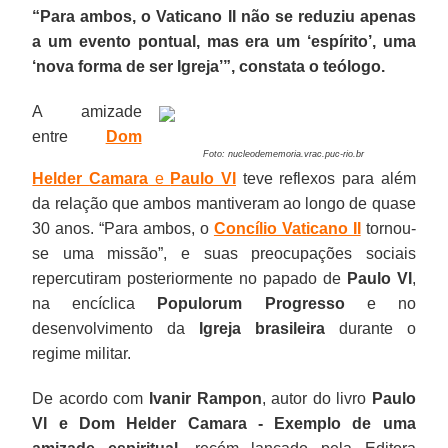
“Para ambos, o Vaticano II não se reduziu apenas
a um evento pontual, mas era um ‘espírito’, uma
‘nova forma de ser Igreja’”, constata o teólogo.
A amizade
entre
Dom
Foto:
nucleodememoria.vrac.puc-rio.br
Helder
Camara
e
Paulo VI
teve reflexos para além
da relação que ambos mantiveram ao longo de quase
30 anos. “Para ambos, o
Concílio Vaticano II
tornou-
se uma missão”, e suas preocupações sociais
repercutiram posteriormente no papado de
Paulo VI
,
na encíclica
Populorum Progresso
e no
desenvolvimento da
Igreja brasileira
durante o
regime militar.
De acordo com
Ivanir Rampon
, autor do livro
Paulo
VI e Dom Helder Camara - Exemplo de uma