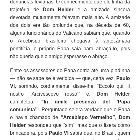
denúncias levianas. O conhecimento que ele tinha da
trajetória de
Dom Helder
e a amizade sincera
devotada mutuamente falavam mais alto. A amizade
dos dois era tão profunda que, na década de 60,
alguns funcionários do Vaticano sabiam que, quando
o Arcebispo brasileiro chegava à antecâmara
pontifícia, o próprio Papa saía para abraçá-lo, pois
não queria que o amigo esperasse o abraço.
Entre os assessores do Papa corria até uma piadinha
— não se sabe se é verídica — que, certa vez,
Paulo
VI
, sorrindo, cordialmente, disse-lhe: “Eccolo qui, il
nostro ‘Arcivescovo rosso’” e,
Dom Helder
completou:
“In umile presenza del ‘Papa
comunista’”
. Perguntado se era verdade que o Papa
o havia chamado de
“Arcebispo Vermelho”
,
Dom
Helder
respondeu que “sim”, mas que o fizera como
brincadeira, pois
Paulo VI
sabia que, no Brasil, quem