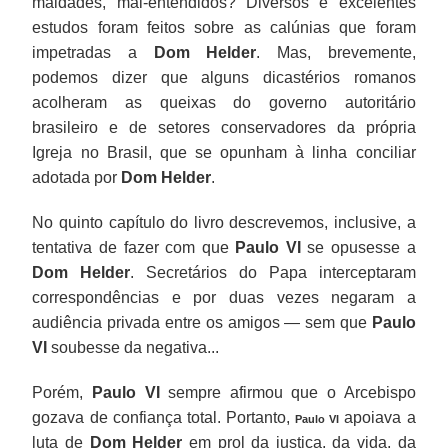
maldades, mal-entendidos? Diversos e excelentes
estudos foram feitos sobre as calúnias que foram
impetradas a
Dom Helder
. Mas, brevemente,
podemos dizer que alguns dicastérios romanos
acolheram as queixas do governo autoritário
brasileiro e de setores conservadores da própria
Igreja no Brasil, que se opunham à linha conciliar
adotada por
Dom Helder
.
No quinto capítulo do livro descrevemos, inclusive, a
tentativa de fazer com que
Paulo VI
se opusesse a
Dom Helder
. Secretários do Papa interceptaram
correspondências e por duas vezes negaram a
audiência privada entre os amigos — sem que
Paulo
VI
soubesse da negativa...
Porém,
Paulo VI
sempre afirmou que o Arcebispo
gozava de confiança total. Portanto,
apoiava a
Paulo VI
luta de
Dom Helder
em prol da justiça, da vida, da