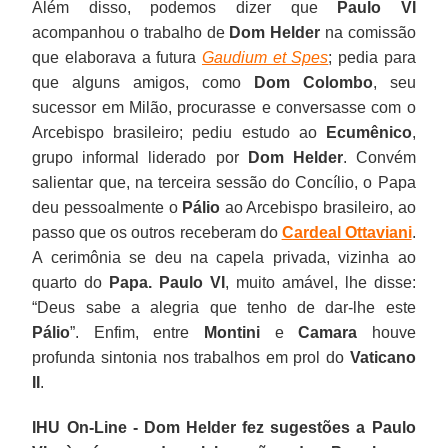
Além disso, podemos dizer que
Paulo VI
acompanhou o trabalho de
Dom Helder
na comissão
que elaborava a futura
Gaudium et Spes
; pedia para
que alguns amigos, como
Dom Colombo
, seu
sucessor em Milão, procurasse e conversasse com o
Arcebispo brasileiro; pediu estudo ao
Ecumênico
,
grupo informal liderado por
Dom
Helder
. Convém
salientar que, na terceira sessão do Concílio, o Papa
deu pessoalmente o
Pálio
ao Arcebispo brasileiro, ao
passo que os outros receberam do
Cardeal Ottaviani
.
A cerimônia se deu na capela privada, vizinha ao
quarto do
Papa. Paulo VI
, muito amável, lhe disse:
“Deus sabe a alegria que tenho de dar-lhe este
Pálio
”. Enfim, entre
Montini
e
Camara
houve
profunda sintonia nos trabalhos em prol do
Vaticano
II
.
IHU On-Line - Dom Helder fez sugestões a Paulo