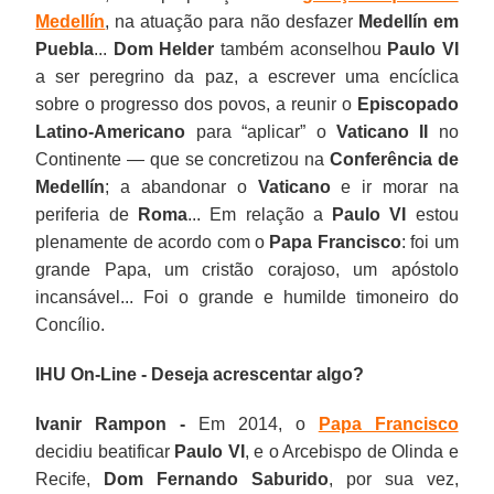
Medellín
, na atuação para não desfazer
Medellín em
Puebla
...
Dom Helder
também aconselhou
Paulo VI
a ser peregrino da paz, a escrever uma encíclica
sobre o progresso dos povos, a reunir o
Episcopado
Latino-Americano
para “aplicar” o
Vaticano II
no
Continente — que se concretizou na
Conferência de
Medellín
; a abandonar o
Vaticano
e ir morar na
periferia de
Roma
... Em relação a
Paulo VI
estou
plenamente de acordo com o
Papa Francisco
: foi um
grande Papa, um cristão corajoso, um apóstolo
incansável... Foi o grande e humilde timoneiro do
Concílio.
IHU On-Line - Deseja acrescentar algo?
Ivanir Rampon -
Em 2014, o
Papa Francisco
decidiu beatificar
Paulo VI
, e o Arcebispo de Olinda e
Recife,
Dom Fernando
Saburido
, por sua vez,