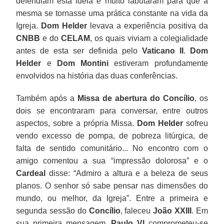
defendiam esta ideia e muito labutaram para que a
mesma se tornasse uma prática constante na vida da
Igreja.
Dom Helder
levava a experiência positiva da
CNBB
e do
CELAM
, os quais viviam a colegialidade
antes de esta ser definida pelo
Vaticano II
.
Dom
Helder
e
Dom Montini
estiveram profundamente
envolvidos na história das duas conferências.
Também após a
Missa de abertura do Concílio
, os
dois se encontraram para conversar, entre outros
aspectos, sobre a própria Missa.
Dom Helder
sofreu
vendo excesso de pompa, de pobreza litúrgica, de
falta de sentido comunitário... No encontro com o
amigo comentou a sua “impressão dolorosa” e o
Cardeal
disse: “Admiro a altura e a beleza de seus
planos. O senhor só sabe pensar nas dimensões do
mundo, ou melhor, da Igreja”. Entre a primeira e
segunda sessão do
Concílio
, faleceu
João XXIII
. Em
sua primeira mensagem,
Paulo VI
comprometeu-se