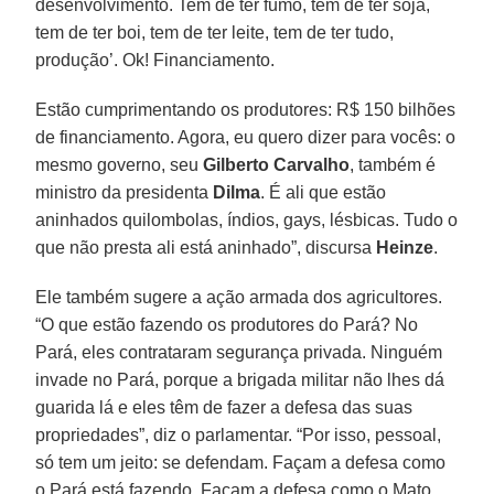
desenvolvimento. Tem de ter fumo, tem de ter soja,
tem de ter boi, tem de ter leite, tem de ter tudo,
produção’. Ok! Financiamento.
Estão cumprimentando os produtores: R$ 150 bilhões
de financiamento. Agora, eu quero dizer para vocês: o
mesmo governo, seu
Gilberto Carvalho
, também é
ministro da presidenta
Dilma
. É ali que estão
aninhados quilombolas, índios, gays, lésbicas. Tudo o
que não presta ali está aninhado”, discursa
Heinze
.
Ele também sugere a ação armada dos agricultores.
“O que estão fazendo os produtores do Pará? No
Pará, eles contrataram segurança privada. Ninguém
invade no Pará, porque a brigada militar não lhes dá
guarida lá e eles têm de fazer a defesa das suas
propriedades”, diz o parlamentar. “Por isso, pessoal,
só tem um jeito: se defendam. Façam a defesa como
o Pará está fazendo. Façam a defesa como o Mato