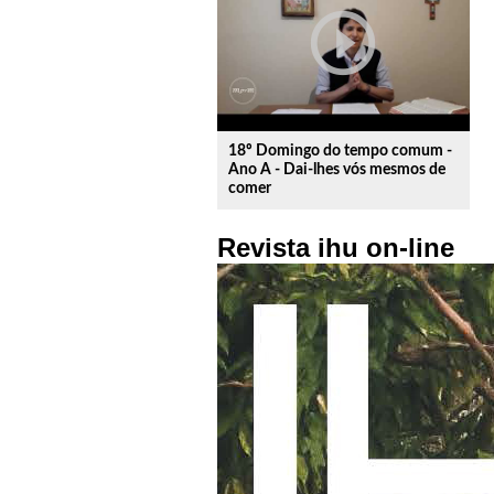
play_circle_outline
18º Domingo do tempo comum -
Ano A - Dai-lhes vós mesmos de
comer
Revista ihu on-line