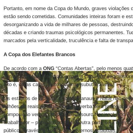
Portanto, em nome da Copa do Mundo, graves violações d
estão sendo cometidas. Comunidades inteiras foram e es
desorganizando a vida de milhares de pessoas, destruind
décadas e criando traumas psicológicos permanentes. Tu
marcados pela verticalidade, truculência e falta de transp
A Copa dos Elefantes Brancos
De acordo com a
ONG
“Contas Abertas”, pelo menos quat
construídos e/ou reformados para a Copa vão se transfor
isto é, obras caras, vultosas, mas subutilizáveis.
Os estádios de Brasília, Cuiabá, Manaus e Natal não deve
bilhões de reais no total. Parte da verba será financiada v
composição verbas oriundas do Tesouro Nacional e do F
Trabalhador – públicas, portanto. Outra parte será compos
público, através de aporte dos governos estaduais.