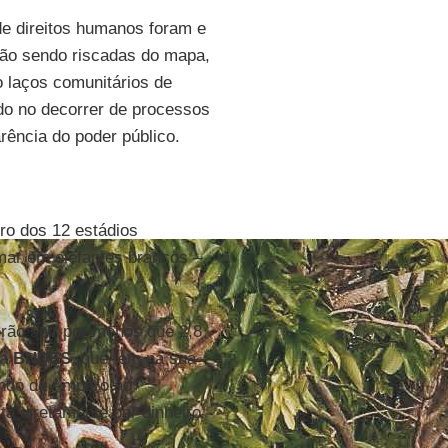
e direitos humanos foram e
tão sendo riscadas do mapa,
o laços comunitários de
do no decorrer de processos
arência do poder público.
ro dos 12 estádios
mar em elefantes brancos –
rão sair por menos que 2,8
ia
BNDES
, que tem na sua
undo de Amparo ao
ta diretamente por dinheiro