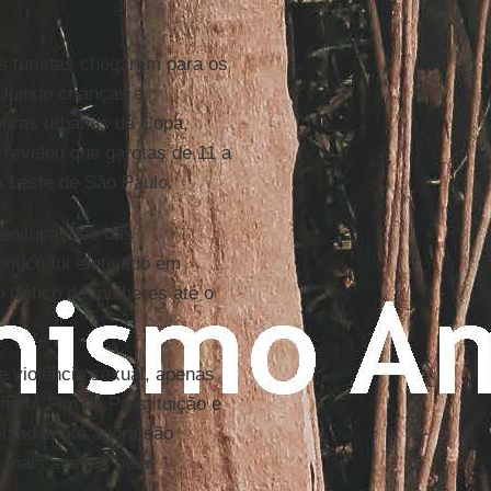
 turistas chegarem para os
luindo crianças e
obras urbanas da Copa,
 revelou que garotas de 11 a
a Leste de São Paulo.
preocupações das
pouco foi efetivado em
 tráfico de mulheres até o
e violência sexual, apenas
ulo “Fim da Prostituição e
lizadas até agora são
 mais aceitas pela