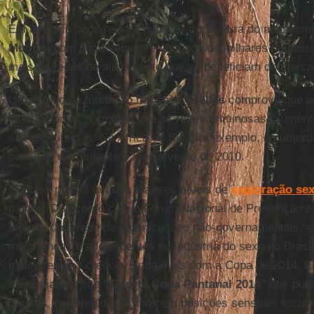
Em um país onde reina a pobreza e a cultura do machismo
Mundo
, com a consequente chegada de milhares de turist
mais as redes de aliciamento que se beneficiam do merc
Um estudo da fundação francesa
Scelles
comprova que a
internacionais permitem que as redes criminosas “aument
são prostituídas. Na África do Sul, por exemplo, o núme
para 140 mil, durante o megaevento de 2010.
O Brasil possui um dos maiores níveis de
exploração sex
mundo. De acordo com o Fórum Nacional de Prevenção e 
Infantil, uma rede de organizações não-governamentais, 
mil crianças e adolescentes na indústria do sexo no Brasi
índice tende a crescer ainda mais com a Copa de 2014. E
denunciado o site
“Garota Copa Pantanal 2014″
que publ
garotas menores de 18 anos em posições sensuais e com