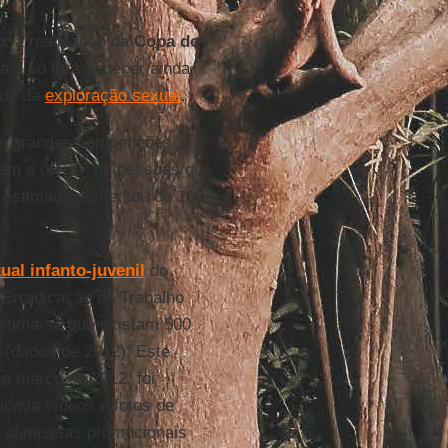
, a realização da
Copa do
as, só fará aquecer ainda
ado da
exploração sexual
.
s grandes competições
em a oferta” de pessoas que
ro estimado aumentou de 100
ual infanto-juvenil
do
Erradicação do Trabalho
estima-se que existam 500
l (dados de 2012). Este
m março de 2012, foi
icava vídeos e fotos de
 camisetas promocionais