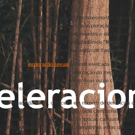
alusivas ao torneio de futebol.
Mas tais impactos começaram antes mesmo dos primeiros
jogos. Há denúncias do aumento de exploração sexual, inc
adolescentes, nos arredores dos estádios e das grandes 
divulgadas recentemente no jornal britânico
“Mirror”
, que
14 anos estão se prostituindo na região do Itaquerão, Zon
Apesar da
exploração sexual
ter sido elencada entre as 
autoridades brasileiras com a realização do megaevento, 
termos de políticas públicas preventivas ou de combate ao
momento.
No estado da Bahia, o terceiro em número de denúncias d
em dezembro de 2013 se divulgou uma campanha com o tít
do Tráfico Infantil”. Além disso, as poucas campanhas rea
relacionadas ao público infantil, campanhas estas que são