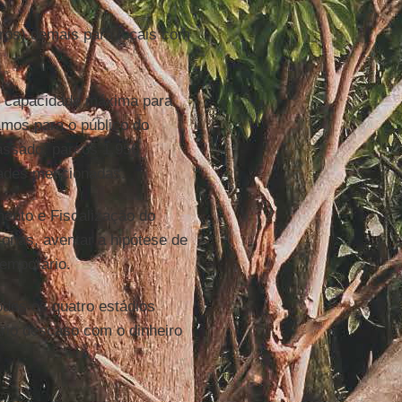
ros) demais para locais com
em capacidade máxima para
amos para o público do
passado: parcos 1.956
dades mencionadas.
ento e Fiscalização do
zonas, aventar a hipótese de
temporário.
todos os quatro estádios
ário descaso com o dinheiro