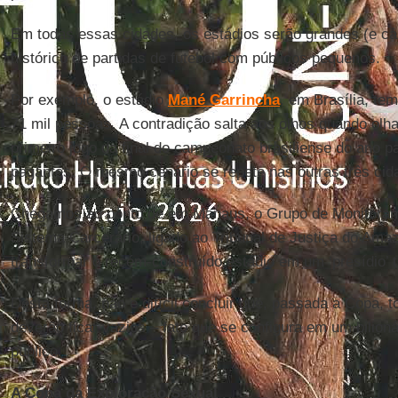
Em todas essas cidades, os estádios serão grandes (e ca
histórico de partidas de futebol com públicos pequenos.
Por exemplo, o estádio
Mané Garrincha
, em Brasília, t
71 mil pessoas. A contradição salta aos olhos quando olh
primeiro jogo da final do campeonato brasiliense do ano 
pagantes. O mesmo cenário se repete nas outras três ci
Chegamos ao ponto de em Manaus, o Grupo de Monitoram
Sistema Carcerário, ligado ao Tribunal de Justiça do Ama
transformar o recém-construído estádio em um ‘presídio’ 
Desta forma, não é difícil concluir que, passada a Copa, 
deverão ficar vazios – fato que se configura em um bilion
público.
A Copa da Exploração Sexual