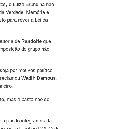
tes, e Luiza Erundina não
o da Verdade, Memória e
o para rever a Lei da
autoria de
Randolfe
que
omposição do grupo não
eja por motivos político-
, reclamou
Wadih Damous
,
neiro.
te, mas a pasta não se
o, quando integrantes da
poporta do antigo DOI-Codi.