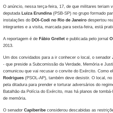
O anúncio, nessa terça-feira, 17, de que militares teriam
deputada
Luiza Erundina
(PSB-SP) no grupo formado para
instalações do
DOI-Codi no Rio de Janeiro
despertou re
integrantes e a visita, marcada para sexta-feira, está prat
A reportagem é de
Fábio Grellet
e publicada pelo jornal
O
2013.
Um dos convidados para a ir conhecer o local, o senador
- que preside a Subcomissão da Verdade, Memória e Justi
comunicou que vai recusar o convite do Exército. Como e
Rodrigues
(PSOL-AP), também deve desistir. O local, no b
pela ditadura para prender e torturar adversários do regime
Batalhão da Polícia do Exército, mas há planos de tombá-
de memória.
O senador
Capiberibe
considerou descabidas as restriçõe