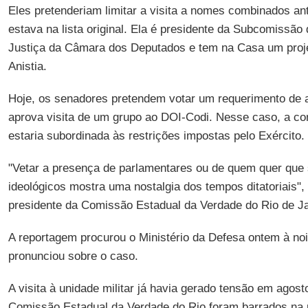
Eles pretenderiam limitar a visita a nomes combinados an
estava na lista original. Ela é presidente da Subcomissã
Justiça da Câmara dos Deputados e tem na Casa um projet
Anistia.
Hoje, os senadores pretendem votar um requerimento de 
aprova visita de um grupo ao DOI-Codi. Nesse caso, a c
estaria subordinada às restrições impostas pelo Exército.
"Vetar a presença de parlamentares ou de quem quer que s
ideológicos mostra uma nostalgia dos tempos ditatoriais"
presidente da Comissão Estadual da Verdade do Rio de Ja
A reportagem procurou o Ministério da Defesa ontem à noi
pronunciou sobre o caso.
A visita à unidade militar já havia gerado tensão em agost
Comissão Estadual da Verdade do Rio foram barrados na 