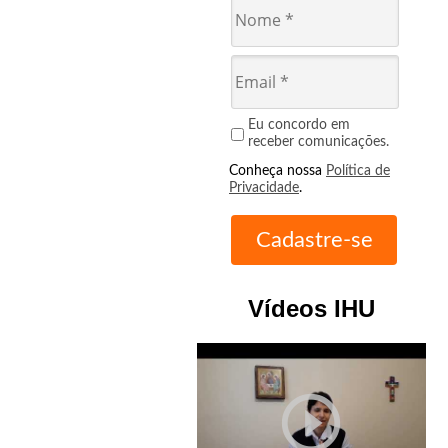
Eu concordo em
receber comunicações.
Conheça nossa
Política de
Privacidade
.
Vídeos IHU
play_circle_outline