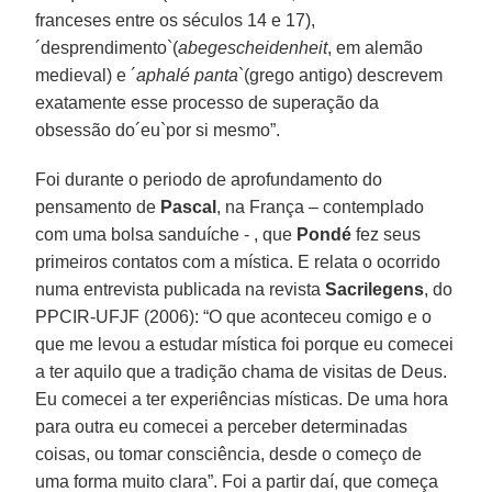
franceses entre os séculos 14 e 17),
´desprendimento`(
abegescheidenheit
, em alemão
medieval) e ´
aphalé panta
`(grego antigo) descrevem
exatamente esse processo de superação da
obsessão do´eu`por si mesmo”.
Foi durante o periodo de aprofundamento do
pensamento de
Pascal
, na França – contemplado
com uma bolsa sanduíche - , que
Pondé
fez seus
primeiros contatos com a mística. E relata o ocorrido
numa entrevista publicada na revista
Sacrilegens
, do
PPCIR-UFJF (2006): “O que aconteceu comigo e o
que me levou a estudar mística foi porque eu comecei
a ter aquilo que a tradição chama de visitas de Deus.
Eu comecei a ter experiências místicas. De uma hora
para outra eu comecei a perceber determinadas
coisas, ou tomar consciência, desde o começo de
uma forma muito clara”. Foi a partir daí, que começa