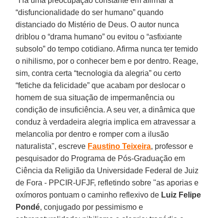
"Há uma preocupação constante em afirmar a
“disfuncionalidade do ser humano” quando
distanciado do Mistério de Deus. O autor nunca
driblou o “drama humano” ou evitou o “asfixiante
subsolo” do tempo cotidiano. Afirma nunca ter temido
o nihilismo, por o conhecer bem e por dentro. Reage,
sim, contra certa “tecnologia da alegria” ou certo
“fetiche da felicidade” que acabam por deslocar o
homem de sua situação de impermanência ou
condição de insuficiência. A seu ver, a dinâmica que
conduz à verdadeira alegria implica em atravessar a
melancolia por dentro e romper com a ilusão
naturalista", escreve
Faustino Teixeira
, professor e
pesquisador do Programa de Pós-Graduação em
Ciência da Religião da Universidade Federal de Juiz
de Fora - PPCIR-UFJF, refletindo sobre "as aporias e
oxímoros pontuam o caminho reflexivo de
Luiz Felipe
Pondé
, conjugado por pessimismo e