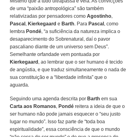
Mistério que a tudo ultrapassa e vela. As convicções
de uma “paixão antropológica” são também
relativizadas por pensadores como
Agostinho
,
Pascal
,
Kierkegaard
e
Barth
. Para
Pascal
, como
lembra
Pondé
, “a suficiência da natureza implica o
desaparecimento do Sobrenatural, daí o pavor
pascaliano diante de um universo sem Deus”.
Semelhante orfandade vem pontuada por
Kierkegaard
, ao lembrar que o ser humano é tecido
de angústia, e que traduz simultaneamente o nada de
sua constituição e a “liberdade infinita” que o
aguarda.
Seguindo uma agenda descrita por
Barth
em sua
Carta aos Romanos
,
Pondé
reitera a ideia de que o
ser humano não pode jamais esquecer o “seu justo
lugar no mundo”. Isso faz parte de “toda boa
espiritualidade”, essa consciência de que o mundo
“não cessa de ser mundo” e de que a presença do