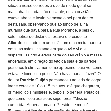
situada nesse corredor, a que de modo geral se
mantinha fechada, não obstante, nesta ocasião
estava aberta e instintivamente olhei para dentro
desta sala, observando que ao fundo dela, na
muralha que dava para a Rua Morandé, a seis ou
sete metros de distância, estava o presidente
Allende
, sentado em um sofá com uma metralhadora
em suas mãos, instante em que ouvi e vi que
disparou, saindo ejetada parte do seu crânio e massa
encefálica, em direção do teto da sala e da parede
posterior. Instintivamente me aproximei para ver como
estava e tomei seu pulso. Não havia nada a fazer”. O
doutor
Patricio Guijón
permaneceu ao lado do corpo
inerte cerca de 10 ou 15 minutos, até que chegaram,
primeiro, dois militares e, depois, o general Palacios,
que comunicou aos seus superiores: “Missão
cumprida. Moneda tomado. Presidente morto”.
[Extrato de
Allende, a biografia
, de
Mario Amorós