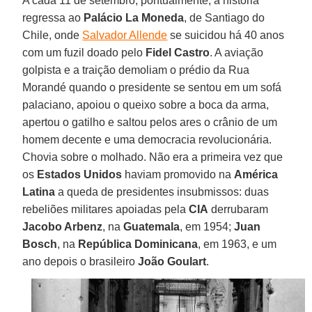
A cada 11 de setembro, pontualmente, a história
regressa ao
Palácio La Moneda
, de Santiago do
Chile, onde
Salvador Allende
se suicidou há 40 anos
com um fuzil doado pelo
Fidel Castro
. A aviação
golpista e a traição demoliam o prédio da Rua
Morandé quando o presidente se sentou em um sofá
palaciano, apoiou o queixo sobre a boca da arma,
apertou o gatilho e saltou pelos ares o crânio de um
homem decente e uma democracia revolucionária.
Chovia sobre o molhado. Não era a primeira vez que
os
Estados Unidos
haviam promovido na
América
Latina
a queda de presidentes insubmissos: duas
rebeliões militares apoiadas pela
CIA
derrubaram
Jacobo Arbenz
, na
Guatemala
, em 1954;
Juan
Bosch
, na
República Dominicana
, em 1963, e um
ano depois o brasileiro
João Goulart
.