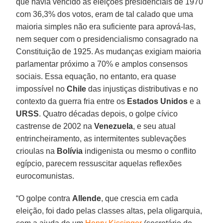
que havia vencido as eleições presidenciais de 1970
com 36,3% dos votos, eram de tal calado que uma
maioria simples não era suficiente para aprová-las,
nem sequer com o presidencialismo consagrado na
Constituição de 1925. As mudanças exigiam maioria
parlamentar próximo a 70% e amplos consensos
sociais. Essa equação, no entanto, era quase
impossível no
Chile
das injustiças distributivas e no
contexto da guerra fria entre os
Estados Unidos
e a
URSS
. Quatro décadas depois, o golpe cívico
castrense de 2002 na
Venezuela
, e seu atual
entrincheiramento, as intermitentes sublevações
crioulas na
Bolívia
indigenista ou mesmo o conflito
egípcio, parecem ressuscitar aquelas reflexões
eurocomunistas.
“O golpe contra
Allende
, que crescia em cada
eleição, foi dado pelas classes altas, pela oligarquia,