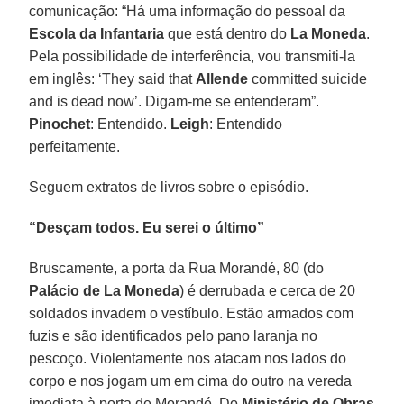
comunicação: “Há uma informação do pessoal da
Escola da Infantaria
que está dentro do
La Moneda
.
Pela possibilidade de interferência, vou transmiti-la
em inglês: ‘They said that
Allende
committed suicide
and is dead now’. Digam-me se entenderam”.
Pinochet
: Entendido.
Leigh
: Entendido
perfeitamente.
Seguem extratos de livros sobre o episódio.
“Desçam todos. Eu serei o último”
Bruscamente, a porta da Rua Morandé, 80 (do
Palácio de La Moneda
) é derrubada e cerca de 20
soldados invadem o vestíbulo. Estão armados com
fuzis e são identificados pelo pano laranja no
pescoço. Violentamente nos atacam nos lados do
corpo e nos jogam um em cima do outro na vereda
imediata à porta de Morandé. Do
Ministério de Obras