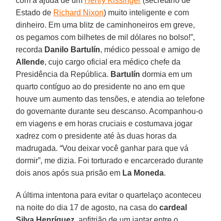
com a ajuda de um
Henry Kissinger
(secretário de
Estado de
Richard Nixon
) muito inteligente e com
dinheiro. Em uma blitz de caminhoneiros em greve,
os pegamos com bilhetes de mil dólares no bolso!”,
recorda
Danilo Bartulín
, médico pessoal e amigo de
Allende
, cujo cargo oficial era médico chefe da
Presidência da República.
Bartulín
dormia em um
quarto contíguo ao do presidente no ano em que
houve um aumento das tensões, e atendia ao telefone
do governante durante seu descanso. Acompanhou-o
em viagens e em horas cruciais e costumava jogar
xadrez com o presidente até às duas horas da
madrugada. “Vou deixar você ganhar para que vá
dormir”, me dizia. Foi torturado e encarcerado durante
dois anos após sua prisão em
La Moneda
.
A última intentona para evitar o quartelaço aconteceu
na noite do dia 17 de agosto, na casa do
cardeal
Silva Henríquez
, anfitrião de um jantar entre o