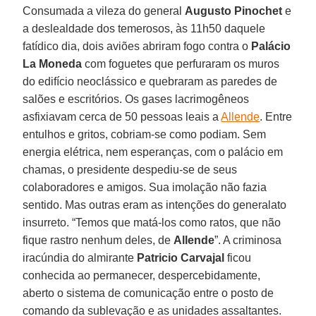
Consumada a vileza do general
Augusto Pinochet
e
a deslealdade dos temerosos, às 11h50 daquele
fatídico dia, dois aviões abriram fogo contra o
Palácio
La Moneda
com foguetes que perfuraram os muros
do edifício neoclássico e quebraram as paredes de
salões e escritórios. Os gases lacrimogêneos
asfixiavam cerca de 50 pessoas leais a
Allende
. Entre
entulhos e gritos, cobriam-se como podiam. Sem
energia elétrica, nem esperanças, com o palácio em
chamas, o presidente despediu-se de seus
colaboradores e amigos. Sua imolação não fazia
sentido. Mas outras eram as intenções do generalato
insurreto. “Temos que matá-los como ratos, que não
fique rastro nenhum deles, de
Allende
”. A criminosa
iracúndia do almirante
Patricio Carvajal
ficou
conhecida ao permanecer, despercebidamente,
aberto o sistema de comunicação entre o posto de
comando da sublevação e as unidades assaltantes.