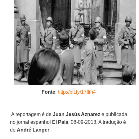
Fonte
:
http://bit.ly/17Ifih4
A reportagem é de
Juan Jesús Aznarez
e publicada
no jornal espanhol
El País
, 08-09-2013. A tradução é
de
André Langer
.