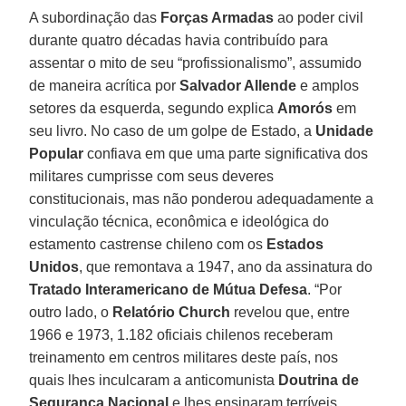
A subordinação das
Forças Armadas
ao poder civil
durante quatro décadas havia contribuído para
assentar o mito de seu “profissionalismo”, assumido
de maneira acrítica por
Salvador Allende
e amplos
setores da esquerda, segundo explica
Amorós
em
seu livro. No caso de um golpe de Estado, a
Unidade
Popular
confiava em que uma parte significativa dos
militares cumprisse com seus deveres
constitucionais, mas não ponderou adequadamente a
vinculação técnica, econômica e ideológica do
estamento castrense chileno com os
Estados
Unidos
, que remontava a 1947, ano da assinatura do
Tratado Interamericano de Mútua
Defesa
. “Por
outro lado, o
Relatório Church
revelou que, entre
1966 e 1973, 1.182 oficiais chilenos receberam
treinamento em centros militares deste país, nos
quais lhes inculcaram a anticomunista
Doutrina de
Segurança Nacional
e lhes ensinaram terríveis