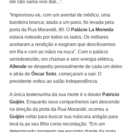
ele não sairia vivo dali...”.
“Improvisou-se, com um avental de médico, uma
bandeira branca; atada a um pano, foi levada pela
porta da Rua Morandé, 80. O
Palácio La Moneda
estava rodeado por todos os lados. Os militares
aceitaram a rendição e exigiram que descêssemos
em fila e com as mãos na nuca”. Com o palácio
semidestruído, em chamas e sem energia elétrica,
Allende
se despediu pessoalmente de cada um deles
e atrás de
Óscar
Soto
, começaram a sair. O
presidente voltou ao salão Independência.
A única testemunha da sua morte é o doutor
Patricio
Guijón
. Enquanto seus companheiros iam descendo
na direção da porta da Rua Morandé, ocorreu a
Guijón
voltar para buscar sua máscara antigás para
levá-la ao seu filho como recordação. “Em um
determinado momento me encontro diante da porta