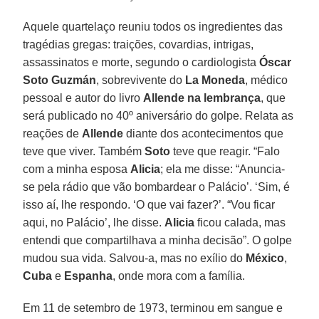
Aquele quartelaço reuniu todos os ingredientes das
tragédias gregas: traições, covardias, intrigas,
assassinatos e morte, segundo o cardiologista
Óscar
Soto Guzmán
, sobrevivente do
La Moneda
, médico
pessoal e autor do livro
Allende na lembrança
, que
será publicado no 40º aniversário do golpe. Relata as
reações de
Allende
diante dos acontecimentos que
teve que viver. Também
Soto
teve que reagir. “Falo
com a minha esposa
Alicia
; ela me disse: “Anuncia-
se pela rádio que vão bombardear o Palácio’. ‘Sim, é
isso aí, lhe respondo. ‘O que vai fazer?’. “Vou ficar
aqui, no Palácio’, lhe disse.
Alicia
ficou calada, mas
entendi que compartilhava a minha decisão”. O golpe
mudou sua vida. Salvou-a, mas no exílio do
México
,
Cuba
e
Espanha
, onde mora com a família.
Em 11 de setembro de 1973, terminou em sangue e