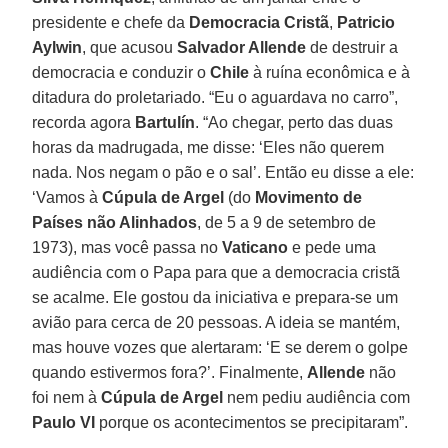
presidente e chefe da
Democracia Cristã
,
Patricio
Aylwin
, que acusou
Salvador Allende
de destruir a
democracia e conduzir o
Chile
à ruína econômica e à
ditadura do proletariado. “Eu o aguardava no carro”,
recorda agora
Bartulín
. “Ao chegar, perto das duas
horas da madrugada, me disse: ‘Eles não querem
nada. Nos negam o pão e o sal’. Então eu disse a ele:
‘Vamos à
Cúpula de Argel
(do
Movimento de
Países não Alinhados
, de 5 a 9 de setembro de
1973), mas você passa no
Vaticano
e pede uma
audiência com o Papa para que a democracia cristã
se acalme. Ele gostou da iniciativa e prepara-se um
avião para cerca de 20 pessoas. A ideia se mantém,
mas houve vozes que alertaram: ‘E se derem o golpe
quando estivermos fora?’. Finalmente,
Allende
não
foi nem à
Cúpula de Argel
nem pediu audiência com
Paulo VI
porque os acontecimentos se precipitaram”.