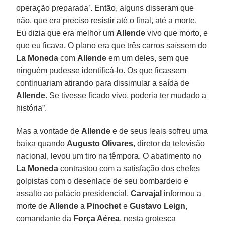
operação preparada’. Então, alguns disseram que
não, que era preciso resistir até o final, até a morte.
Eu dizia que era melhor um
Allende
vivo que morto, e
que eu ficava. O plano era que três carros saíssem do
La Moneda
com
Allende
em um deles, sem que
ninguém pudesse identificá-lo. Os que ficassem
continuariam atirando para dissimular a saída de
Allende
. Se tivesse ficado vivo, poderia ter mudado a
história”.
Mas a vontade de
Allende
e de seus leais sofreu uma
baixa quando
Augusto Olivares
, diretor da televisão
nacional, levou um tiro na têmpora. O abatimento no
La Moneda
contrastou com a satisfação dos chefes
golpistas com o desenlace de seu bombardeio e
assalto ao palácio presidencial.
Carvajal
informou a
morte de
Allende
a
Pinochet
e
Gustavo Leign
,
comandante da
Força Aérea
, nesta grotesca