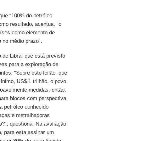
 que “100% do petróleo
omo resultado, acentua, “o
países como elemento de
o no médio prazo”.
o de Libra, que está previsto
reas para a exploração de
ntos. “Sobre este leilão, que
ínimo, US$ 1 trilhão, o povo
oavelmente medidas, então,
 para blocos com perspectiva
oa petróleo conhecido
caças e metralhadoras
?”, questiona. Na avaliação
o, para esta assinar um
eter 80% do lucro líquido