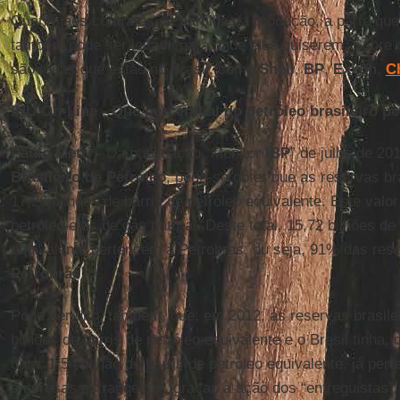
Quanto aos contratos de partilha da produção, a parte qu
também pode ser levada para onde eles quiserem. Sobre qu
são todas que estão no Brasil, como
Shell
,
BP
,
Exxon
,
C
IHU On-Line - Que percentual do petróleo brasileiro p
Paulo Metri -
Da publicação “Monitor
IBP
” de julho de 2
Brasileiro de Petróleo
, pode-se obter que as reservas b
17,26 bilhões de barris de petróleo equivalente. Este valo
petróleo e as de gás natural. Deste total, 15,72 bilhões de
equivalente pertencem à Petrobras, ou seja, 91% das rese
Petrobras
.
Pode ser dito, também, que, em 2012, as reservas brasile
bilhões de barris de petróleo equivalente e o Brasil tinha,
data, 1,54 bilhão de barris de petróleo equivalente, já pe
empresas estrangeiras, graças à ação dos “entreguistas”, 