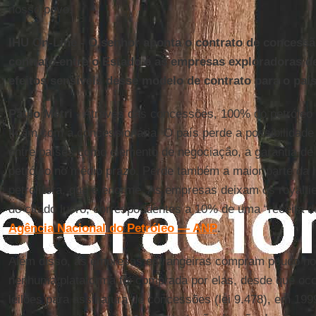
nosso povo.
IHU On-Line - O senhor aponta o contrato de concess
contrato entre o Estado e as empresas exploradoras de
efeitos sensíveis desse modelo de contrato para o paí
Paulo Metri -
Através das concessões, 100% do petróleo 
ficam com a concessionária. O país perde a possibilidade 
entre países como elemento de negociação, a garantia de 
petróleo no médio prazo. Perde também a maior parte da l
petrolífera, que é enorme. As empresas deixam os royalti
do citado lucro, correspondentes a 10% de uma “receita 
Agência Nacional do Petróleo — ANP
.
Além disso, as empresas estrangeiras compram pouco no 
nenhuma plataforma foi comprada por elas, desde que oco
leilões para assinatura de concessões (lei 9.478), em 