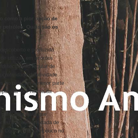
ão como a pior opção de
 petróleo. Quais são os
s?
descoberto e produzido
de utilizar, em acordos
fornecimento regular de
ucratividade da atividade
es no país, uma menor parte
depurada” por norma da
país, haja vista que
rreu a primeira rodada de
1999. Como compram pouco no