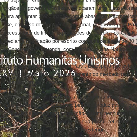
órgãos do governo brasileiro, colocaram uma cláusula no
para aparentar preocupação com o abastecimento nacional
“Se, em caso de emergência nacional, declarada pelo Pre
necessidade de limitar exportações de Petróleo ou Gás Na
mediante notificação por escrito com antecedência de 30 (t
o Concessionário atenda, com Petróleo e Gás Natural por 
nos termos deste Contrato, às necessidades do mercado 
dos estoques estratégicos do País”. Eu espero que esta s
governo possa intervir no atendimento do mercado naciona
ela mais parece o caos.
A verdade é que as petrolíferas estrangeiras impuseram,
para o Brasil, poder exportar o petróleo produzido. Os go
continuam aceitando esta condição. Assim, nenhuma refina
Brasil. A razão é óbvia, pois a maioria possui refinarias 
que dependem do petróleo vindo do exterior.