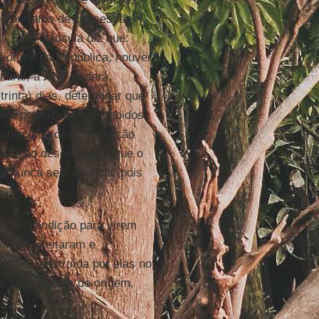
s contratos de concessão
. Esta cláusula diz que:
sidente da República, houver
tural, a
ANP
poderá,
rinta) dias, determinar que
ele produzidos e recebidos
interno ou de composição
ituação descrita para que o
l nunca seja atingida, pois
 como condição para virem
vernos aceitaram e
ria é construída por elas no
nos seus países de origem,