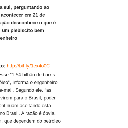
 a sul, perguntando ao
á acontecer em 21 de
ação desconhece o que é
, um plebiscito bem
genheiro
to:
http://bit.ly/1ex4o0C
sse “1,54 bilhão de barris
óleo”, informa o engenheiro
e-mail. Segundo ele, “as
virem para o Brasil, poder
ontinuam aceitando esta
o Brasil. A razão é óbvia,
em, que dependem do petróleo