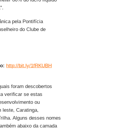
”.
ica pela Pontifícia
selheiro do Clube de
to:
http://bit.ly/1fRKUBH
quais foram descobertos
a verificar se estas
esenvolvimento ou
 leste, Caratinga,
Trilha. Alguns desses nomes
o também abaixo da camada