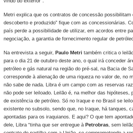
vindo do exterior”.
Metri explica que os contratos de concessão possibilitam
descoberto e produzido” fique com as concessionárias. C
país perde a possibilidade de utilizar, em acordos entre 
negociação, a garantia de fornecimento regular de petróle
Na entrevista a seguir,
Paulo Metri
também critica o leilã
para o dia 21 de outubro deste ano, o qual irá conceder á
petróleo e gás natural na região do pré-sal, na Bacia de Sa
corresponde à alienação de uma riqueza no valor de, no m
não sabe de nada. Libra é um campo com as reservas raz
não pode ser leiloado. Leilão é, na melhor das hipóteses,
de existência de petróleo. Só no Iraque e no Brasil se leil
existente no subsolo, sendo que, no Iraque, há tanques, 
apontadas para os iraquianos. E aqui? O que tem apontado
dele, Libra “tinha que ser entregue à
Petrobras
, sem leilã
contrato de partilha com a União, se comprometendo a rem