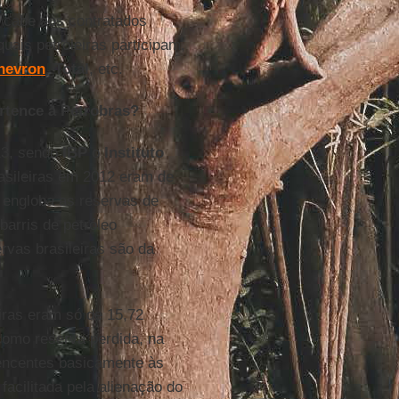
e cabe aos contratados
ais petroleiras participam,
hevron
,
Total
, etc.
ertence à Petrobras?
013, sendo
IBP
o
Instituto
rasileiras em 2012 eram de
r engloba as reservas de
 barris de petróleo
rvas brasileiras são da
iras eram só de 15,72
 como reserva perdida, na
rtencentes basicamente às
facilitada pela alienação do