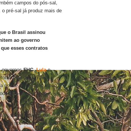
também campos do pós-sal,
 o pré-sal já produz mais de
ue o Brasil assinou
rmitem ao governo
r que esses contratos
s governos
FHC
,
Lula
e
totalidade do petróleo
a posse do petróleo e não
pode levá-lo para onde
das, os defensores da
ara a sociedade brasileira,
gos de direção de diversos