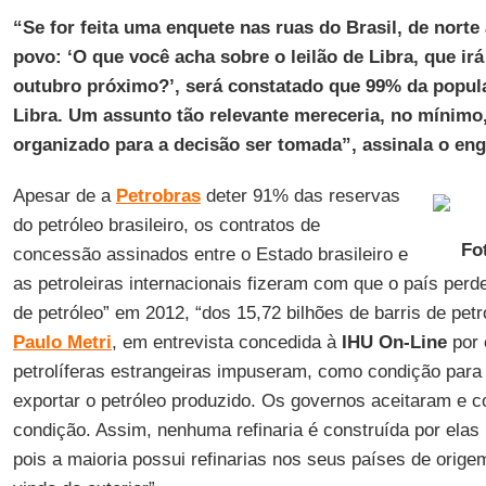
“Se for feita uma enquete nas ruas do Brasil, de norte
povo: ‘O que você acha sobre o leilão de Libra, que ir
outubro próximo?’, será constatado que 99% da popul
Libra. Um assunto tão relevante mereceria, no mínimo
organizado para a decisão ser tomada”, assinala o en
Apesar de a
Petrobras
deter 91% das reservas
do petróleo brasileiro, os contratos de
Fo
concessão assinados entre o Estado brasileiro e
as petroleiras internacionais fizeram com que o país perde
de petróleo” em 2012, “dos 15,72 bilhões de barris de petr
Paulo Metri
, em entrevista concedida à
IHU On-Line
por 
petrolíferas estrangeiras impuseram, como condição para 
exportar o petróleo produzido. Os governos aceitaram e c
condição. Assim, nenhuma refinaria é construída por elas n
pois a maioria possui refinarias nos seus países de orig