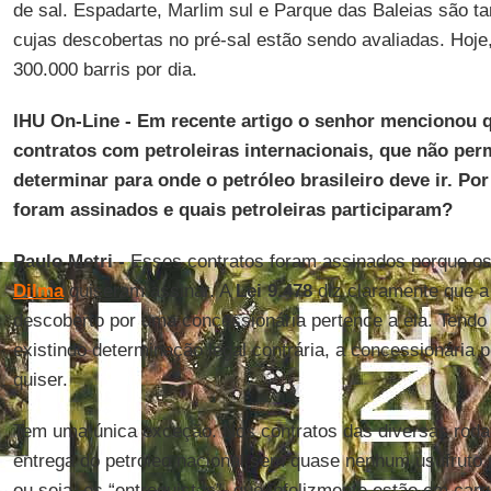
de sal. Espadarte, Marlim sul e Parque das Baleias são 
cujas descobertas no pré-sal estão sendo avaliadas. Hoje,
300.000 barris por dia.
IHU On-Line - Em recente artigo o senhor mencionou q
contratos com petroleiras internacionais, que não pe
determinar para onde o petróleo brasileiro deve ir. Po
foram assinados e quais petroleiras participaram?
Paulo Metri -
Esses contratos foram assinados porque o
Dilma
quiseram assinar. A
Lei 9.478
diz claramente que a 
descoberto por uma concessionária pertence a ela. Tendo 
existindo determinação legal contrária, a concessionária 
quiser.
Tem uma única exceção. Nos contratos das diversas roda
entrega do petróleo nacional sem quase nenhum usufruto p
ou seja, os “entreguistas”, que infelizmente estão em car