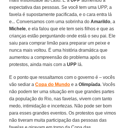
mais visibilidade ao caso. E a
UPP
aumentou a
expectativa das pessoas. Se você tem uma UPP, a
favela é supostamente pacificada, e o cara entra lá
e... Conversamos com uma sobrinha do
Amarildo
, a
Michele
, e ela falou que ele tem seis filhos e que as
crianças estão perguntando onde está o seu pai. Ele
saiu para comprar limão para preparar um peixe e
nunca mais voltou. É uma história dramática que
aumentou a compreensão do problema após os
protestos, ainda mais com a
UPP
lá.
E o ponto que ressaltamos com o governo é – vocês
vão sediar a
Copa do Mundo
e a
Olimpíada
. Vocês
não podem ter uma situação em que grandes partes
da população do Rio, nas favelas, vivem com tanto
medo, intimidação e incertezas. Não pode ser bom
para esses grandes eventos. Os protestos que vimos
não tiveram muita participação das pessoas das
favelas e giravam em torno da Copa das