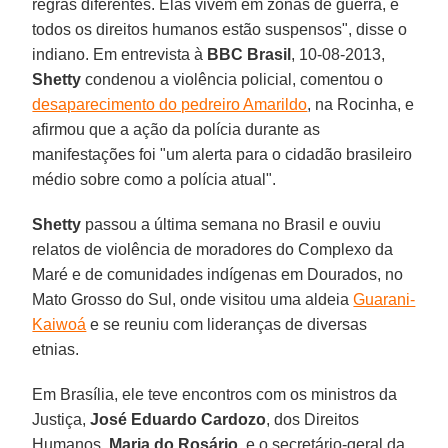
regras diferentes. Elas vivem em zonas de guerra, e
todos os direitos humanos estão suspensos", disse o
indiano. Em entrevista à
BBC Brasil
, 10-08-2013,
Shetty
condenou a violência policial, comentou o
desaparecimento do pedreiro Amarildo
, na Rocinha, e
afirmou que a ação da polícia durante as
manifestações foi "um alerta para o cidadão brasileiro
médio sobre como a polícia atual".
Shetty
passou a última semana no Brasil e ouviu
relatos de violência de moradores do Complexo da
Maré e de comunidades indígenas em Dourados, no
Mato Grosso do Sul, onde visitou uma aldeia
Guarani-
Kaiwoá
e se reuniu com lideranças de diversas
etnias.
Em Brasília, ele teve encontros com os ministros da
Justiça,
José Eduardo Cardozo
, dos Direitos
Humanos,
Maria do Rosário
, e o secretário-geral da