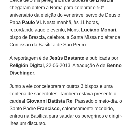
Cerca de 5 mil peregrinos da diocese de
Bréscia
chegaram ontem a Roma para celebrar o 50º
aniversário da eleição do venerável servo de Deus o
Papa
Paulo VI
. Nesta manhã, às 11 horas,
recordando aquele evento, Mons.
Luciano Monari
,
bispo de Bréscia, celebrou a Santa Missa no altar da
Confissão da Basílica de São Pedro.
A reportagem é de
Jesús Bastante
e publicada por
Religión Digital
, 22-06-2013. A tradução é de
Benno
Dischinger
.
Junto a ele concelebraram outros 3 bispos e uma
centena de sacerdotes. Também estava presente o
cardeal
Giovanni Battista Re
. Passado o meio-dia, o
Santo Padre
Francisco
, calorosamente recebido,
entrou na Basílica para saudar os peregrinos e dirigir-
lhes um discurso.