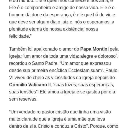
e do mundo. Ele é quem nos conhece e nos ama, e
Ele é o companheiro e amigo de nossa vida. Ele é o
homem da dor e da esperança, é ele que há de vir, e
que deve ser algum dia o juiz e, nós o esperamos, a
plenitude eterna de nossa existência, nossa
felicidade.”
Também foi apaixonado o amor do
Papa Montini
pela
Igreja: “um amor de toda uma vida: alegre e doloroso”,
recordou o Santo Padre. “Um amor que expressou
desde sua primeira encíclica Ecclesiam suam”. Paulo
VI viveu de cheio as vicissitudes da Igreja depois do
Concílio Vaticano II
, “suas luzes, suas esperanças,
suas tensões”. Ele amou a Igreja e se gastou por ela
sem reservas.
“Um verdadeiro pastor cristão que tinha uma visão
muito clara de que a Igreja é uma mãe que leva
dentro de si a Cristo e conduz a Cristo”. Porque, como