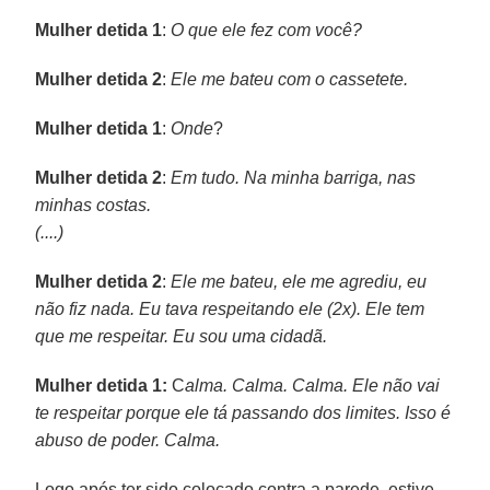
Mulher detida 1
:
O que ele fez com você?
Mulher detida 2
:
Ele me bateu com o cassetete.
Mulher detida 1
:
Onde
?
Mulher detida 2
:
Em tudo. Na minha barriga, nas
minhas costas.
(....)
Mulher detida 2
:
Ele me bateu, ele me agrediu, eu
não fiz nada. Eu tava respeitando ele (2x). Ele tem
que me respeitar. Eu sou uma cidadã.
Mulher detida
1:
C
alma. Calma. Calma. Ele não vai
te respeitar porque ele tá passando dos limites. Isso é
abuso de poder. Calma.
Logo após ter sido colocado contra a parede, estive