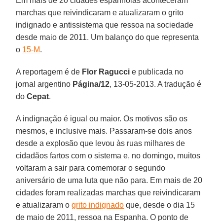
Em mais de 20 cidades espanholas aconteceram
marchas que reivindicaram e atualizaram o grito
indignado e antissistema que ressoa na sociedade
desde maio de 2011. Um balanço do que representa
o
15-M
.
A reportagem é de
Flor Ragucci
e publicada no
jornal argentino
Página/12
, 13-05-2013. A tradução é
do
Cepat
.
A indignação é igual ou maior. Os motivos são os
mesmos, e inclusive mais. Passaram-se dois anos
desde a explosão que levou às ruas milhares de
cidadãos fartos com o sistema e, no domingo, muitos
voltaram a sair para comemorar o segundo
aniversário de uma luta que não para. Em mais de 20
cidades foram realizadas marchas que reivindicaram
e atualizaram o
grito indignado
que, desde o dia 15
de maio de 2011, ressoa na Espanha. O ponto de