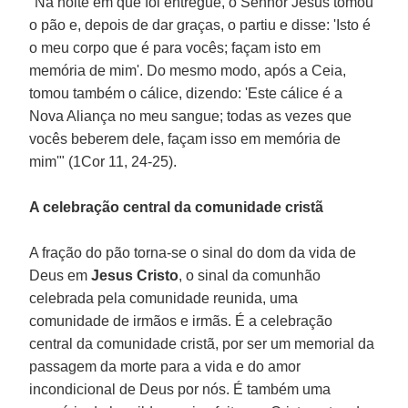
"Na noite em que foi entregue, o Senhor Jesus tomou
o pão e, depois de dar graças, o partiu e disse: 'Isto é
o meu corpo que é para vocês; façam isto em
memória de mim'. Do mesmo modo, após a Ceia,
tomou também o cálice, dizendo: 'Este cálice é a
Nova Aliança no meu sangue; todas as vezes que
vocês beberem dele, façam isso em memória de
mim'" (1Cor 11, 24-25).
A celebração central da comunidade cristã
A fração do pão torna-se o sinal do dom da vida de
Deus em
Jesus Cristo
, o sinal da comunhão
celebrada pela comunidade reunida, uma
comunidade de irmãos e irmãs. É a celebração
central da comunidade cristã, por ser um memorial da
passagem da morte para a vida e do amor
incondicional de Deus por nós. É também uma