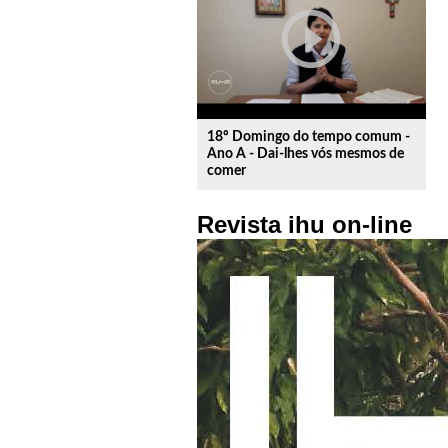
play_circle_outline
18º Domingo do tempo comum -
Ano A - Dai-lhes vós mesmos de
comer
Revista ihu on-line