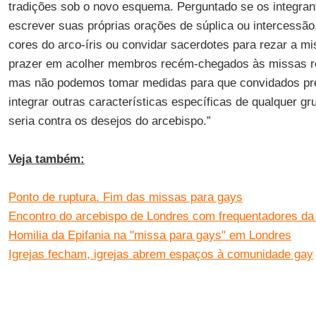
tradições sob o novo esquema. Perguntado se os integran
escrever suas próprias orações de súplica ou intercessã
cores do arco-íris ou convidar sacerdotes para rezar a mi
prazer em acolher membros recém-chegados às missas re
mas não podemos tomar medidas para que convidados pre
integrar outras características específicas de qualquer gr
seria contra os desejos do arcebispo.”
Veja também:
Ponto de ruptura. Fim das missas para gays
Encontro do arcebispo de Londres com frequentadores da
Homilia da Epifania na "missa para gays" em Londres
Igrejas fecham, igrejas abrem espaços à comunidade gay