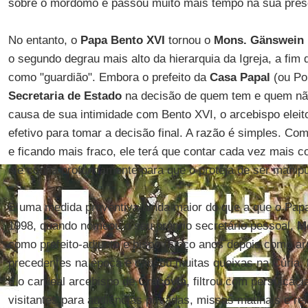
sobre o mordomo e passou muito mais tempo na sua pre
No entanto, o
Papa Bento XVI
tornou o
Mons. Gänswein
o segundo degrau mais alto da hierarquia da Igreja, a fim 
como "guardião". Embora o prefeito da
Casa Papal
(ou Po
Secretaria de Estado
na decisão de quem tem e quem nã
causa de sua intimidade com Bento XVI, o arcebispo elei
efetivo para tomar a decisão final. A razão é simples. C
e ficando mais fraco, ele terá que contar cada vez mai
ele confia profundamente para que o proteja de ser manipu
É uma medida preventiva ainda maior do que a que o Pa
1998, quando nomeou o seu próprio secretário pessoal,
M
como prefeito-adjunto e bispo (cinco anos depois como ar
precedentes na época e causou muitas queixas na Cúria.
é o cardeal arcebispo de
Cracóvia
, filtrou com perspicác
visitantes para audiências privadas, missas matinais e r