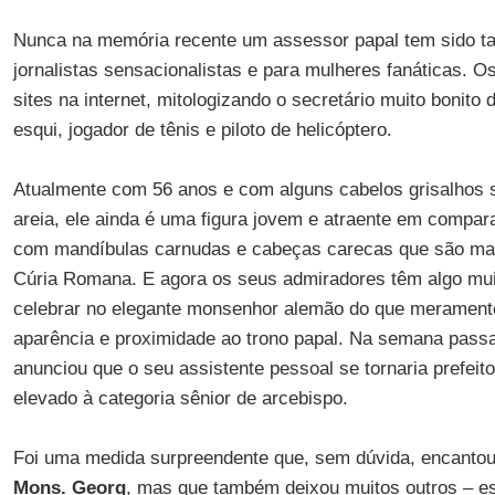
Nunca na memória recente um assessor papal tem sido t
jornalistas sensacionalistas e para mulheres fanáticas. O
sites na internet, mitologizando o secretário muito bonito
esqui, jogador de tênis e piloto de helicóptero.
Atualmente com 56 anos e com alguns cabelos grisalhos s
areia, ele ainda é uma figura jovem e atraente em comp
com mandíbulas carnudas e cabeças carecas que são ma
Cúria Romana. E agora os seus admiradores têm algo mui
celebrar no elegante monsenhor alemão do que merament
aparência e proximidade ao trono papal. Na semana pass
anunciou que o seu assistente pessoal se tornaria prefeit
elevado à categoria sênior de arcebispo.
Foi uma medida surpreendente que, sem dúvida, encantou
Mons. Georg
, mas que também deixou muitos outros – e