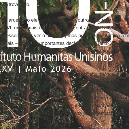
extrovertido.
O arcebispo eleito
Gänswein
, por outro lado, está traba
XVI
, muito mais introvertido. Ao contrário de
Dziwisz
, ele
pessoas para ver o pontífice, mas provavelmente terá a 
mais – sobre as importantes decisões que Bento XVI irá 
envelheça. E é isso que deixa mais nervosos aqueles que 
nova nomeação.
Georg Gänswein
, apesar de sua aparência atlética e jo
conservador. Mas ele tem tido o cuidado de diminuir o to
"tradicionalista". Logo após a eleição de
Bento XVI
, em 20
vida do secretário papal antes da sua fama recém-desco
internet. Só mais tarde é que algumas informações pesso
encontraram o seu caminho de volta para o espaço públic
Uma razão para isso, ao que parece, é que ele, inicialm