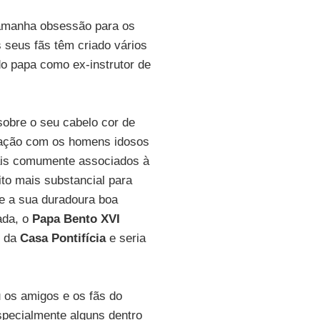
amanha obsessão para os
s seus fãs têm criado vários
 do papa como ex-instrutor de
obre o seu cabelo cor de
aração com os homens idosos
is comumente associados à
to mais substancial para
e a sua duradoura boa
ada, o
Papa Bento XVI
o da
Casa Pontifícia
e seria
 os amigos e os fãs do
specialmente alguns dentro