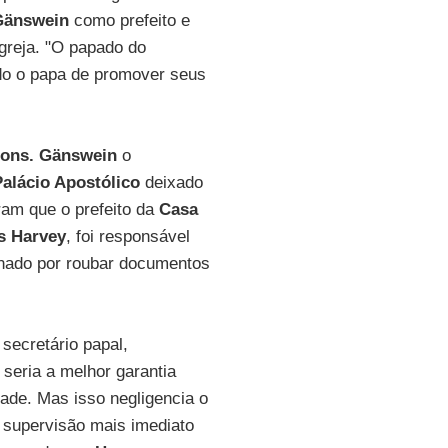
Gänswein
como prefeito e
greja. "O papado do
ndo o papa de promover seus
ons. Gänswein
o
Palácio Apostólico
deixado
ram que o prefeito da
Casa
s Harvey
, foi responsável
enado por roubar documentos
secretário papal,
seria a melhor garantia
dade. Mas isso negligencia o
 supervisão mais imediato