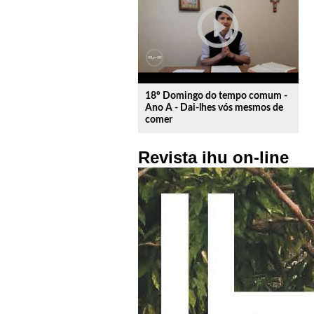
play_circle_outline
18º Domingo do tempo comum -
Ano A - Dai-lhes vós mesmos de
comer
Revista ihu on-line