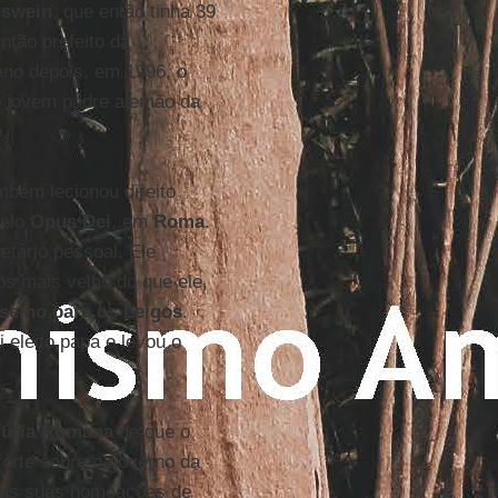
swein
, que então tinha 39
tão prefeito da
ano depois, em 1996, o
 o jovem padre alemão da
é
.
mbém lecionou direito
pelo
Opus Dei
, em
Roma
.
etário pessoal. Ele
s mais velho do que ele,
selho para os Leigos
.
 eleito papa e levou o
úria Romana
de que o
forte sobre o governo da
e as suas nomeações de