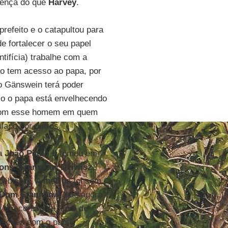
sença do que
Harvey
.
prefeito e o catapultou para
de fortalecer o seu papel
ntifícia) trabalhe com a
o tem acesso ao papa, por
to Gänswein terá poder
omo o papa está envelhecendo
s com esse homem em quem
lado por outros.
pa
João Paulo II
tomou em
ons. Stansilaw Dziwisz
,
cebispo). A medida foi sem
Dom Stanislaw
, que agora
ia um constante fluxo de
efeições com o papa