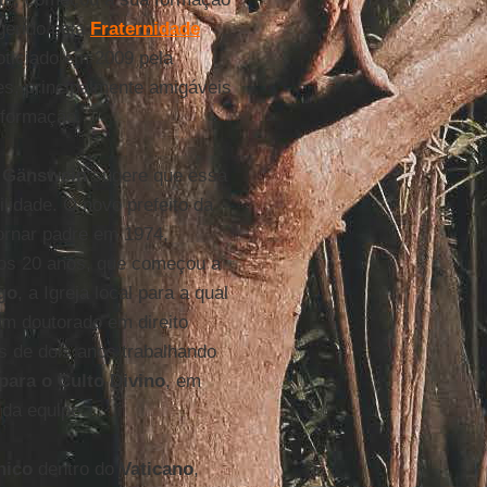
 gerido pela
Fraternidade
noticiado em 2009 pela
tes, principalmente amigáveis
nformação.
o
Gänswein
sugere que essa
lidade. O novo prefeito da
tornar padre em 1974,
aos 20 anos, que começou a
go
, a Igreja local para a qual
m doutorado em direito
is de dois anos trabalhando
ara o Culto Divino
, em
 da equipe.
nico
dentro do
Vaticano
,