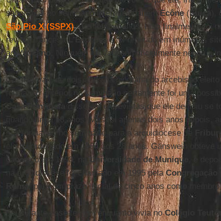
sacerdotal no seminário internacional em
Ecône
(
Suíça
),
São Pio X (SSPX)
, dos lefebvrianos. Isso finalmente foi 
revista francesa
L'Express
e foi repetido em inúmeros si
ao
Vaticano
. Ninguém no Vaticano oficialmente negou a i
Um intervalo de dois anos na biografia do arcebispo eleit
formação anterior no seminário certamente foi uma possibi
Casa Pontifícia
disse em entrevistas que ele decidiu se 
quando tinha 18 anos. Mas foi apenas dois anos depois, 
sua formação no seminário para a arquidiocese de
Fribur
ele foi ordenado em 1984 aos 28 anos. Gänswein obteve u
canônico em 1993, na
Universidade de Munique
, e depo
na arquidiocese foi chamado em 1995 pela
Congregação p
Roma
, para um prazo inicial de cinco anos como membro
Foi durante esse tempo, enquanto vivia no
Colégio Teutô