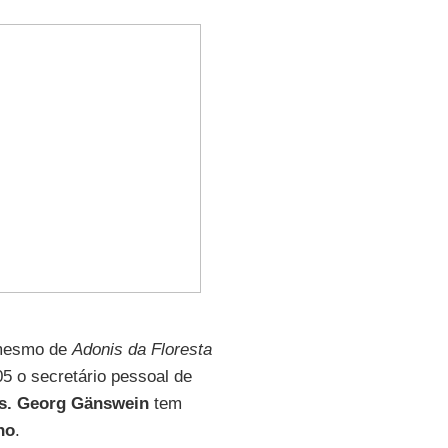
 mesmo de
Adonis da Floresta
05 o secretário pessoal de
s. Georg Gänswein
tem
no
.