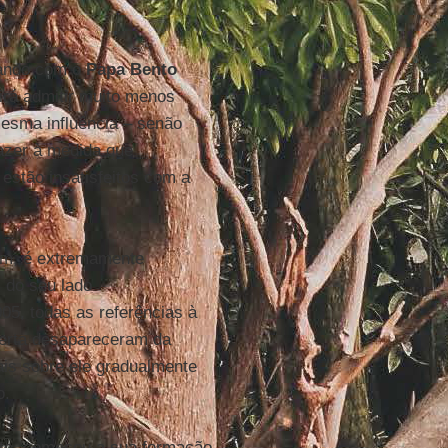
lhando com o
Papa Bento
 irá admitir muito menos
mesma influência – senão
fazer à medida que
estão insatisfeitos com a
vem, é extremamente
m do seu lado
05, todas as referências à
berta desapareceram da
ais sobre ele gradualmente
o.
ente, começou a sua formação