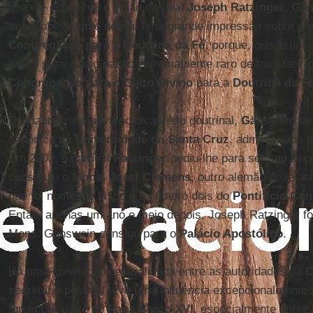
que ele conheceu o então cardeal
Joseph Ratzinger
.
Gän
anos, obviamente deixou uma grande impressão sobre o en
Congregação para a Doutrina da Fé
, porque, quase um 
futuro papa deu o passo extremamente raro de transferir
Congregação para o Culto Divino
para a
Doutrina da F
Enquanto trabalhava no dicastério doutrinal,
Gänswein
ta
canônico na
Universidade da Santa Cruz
, administrada 
Em 2003, o cardeal
Ratzinger
pediu-lhe para ser seu secr
substituiu o
Mons. Josef Clemens,
outro alemão nove ano
que foi nomeado bispo e o número dois do
Pontifício Con
Então, apenas um ano e meio depois, Joseph Ratzinger foi
Mons. Gänswein consigo para o
Palácio Apostólico
.
Há uma convicção generalizada entre as autoridades da
C
secretário pessoal teve uma influência excepcionalmente 
Igreja por parte do
Papa Bento XVI
, especialmente sobr