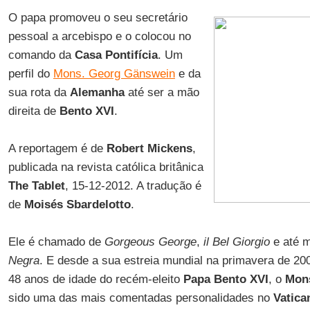
O papa promoveu o seu secretário
pessoal a arcebispo e o colocou no
comando da
Casa Pontifícia
. Um
perfil do
Mons. Georg Gänswein
e da
sua rota da
Alemanha
até ser a mão
direita de
Bento XVI
.
A reportagem é de
Robert Mickens
,
publicada na revista católica britânica
The Tablet
, 15-12-2012. A tradução é
de
Moisés Sbardelotto
.
Ele é chamado de
Gorgeous George
,
il Bel Giorgio
e até
Negra
. E desde a sua estreia mundial na primavera de 20
48 anos de idade do recém-eleito
Papa Bento XVI
, o
Mon
sido uma das mais comentadas personalidades no
Vatica