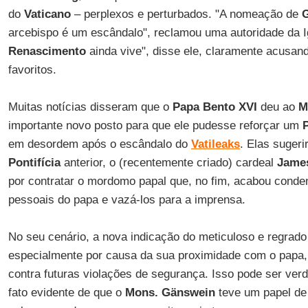
do
Vaticano
– perplexos e perturbados. "A nomeação de
arcebispo é um escândalo", reclamou uma autoridade da I
Renascimento
ainda vive", disse ele, claramente acusa
favoritos.
Muitas notícias disseram que o
Papa Bento XVI
deu ao
M
importante novo posto para que ele pudesse reforçar um
em desordem após o escândalo do
Vatileaks
. Elas sugeri
Pontifícia
anterior, o (recentemente criado) cardeal
Jame
por contratar o mordomo papal que, no fim, acabou cond
pessoais do papa e vazá-los para a imprensa.
No seu cenário, a nova indicação do meticuloso e regrado 
especialmente por causa da sua proximidade com o papa, 
contra futuras violações de segurança. Isso pode ser ver
fato evidente de que o
Mons. Gänswein
teve um papel de