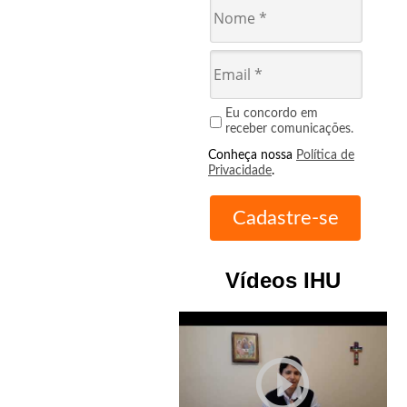
Eu concordo em
receber comunicações.
Conheça nossa
Política de
Privacidade
.
Vídeos IHU
play_circle_outline