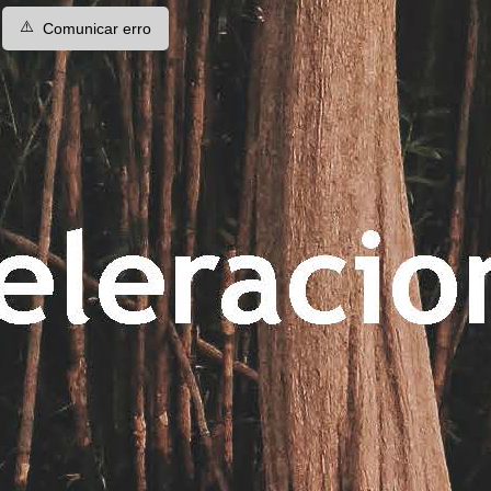
⚠️
Comunicar erro