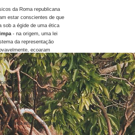
sicos da Roma republicana
am estar conscientes de que
 sob a égide de uma ética
Limpa
- na origem, uma lei
sistema da representação
rovavelmente, ecoaram
 já registrado entre nós em
ocedimentos, tendo em vista
ações de vontade - "núcleo
 das modernas democracias
resentação popular por parte
as insinuações de que essa
a política entre nós, que,