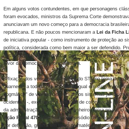
Em alguns votos contundentes, em que personagens clás
foram evocados, ministros da Suprema Corte demonstrav
anunciavam um novo começo para a democracia brasileira
republicana. E não poucos mencionaram a
Lei da Ficha 
de iniciativa popular - como instrumento de proteção ao 
política, considerada como bem maior a ser defendido. P
nesse tribunal os argumentos de maior alcance pedagógico
favor da democracia representativa.
A fixação dos votos dos ministros do STF no tema dos pr
guarnecer a todos com um direito igual em suas manifest
dogmático" de validade universal nos sistemas jurídicos
ocidentais -, execrando a tentativa de colonização da rep
da administração e do poder do dinheiro, deixa no vazio 
Ação Penal 470
seria mais um episódio da judicialização d
por definição, gravita em torno de matéria substantiva.