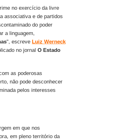
ime no exercício da livre
a associativa e de partidos
escontaminado do poder
ar a linguagem,
mas
", escreve
Luiz Werneck
licado no jornal
O Estado
 com as poderosas
erto, não pode desconhecer
ominada pelos interesses
margem em que nos
a, em pleno território da