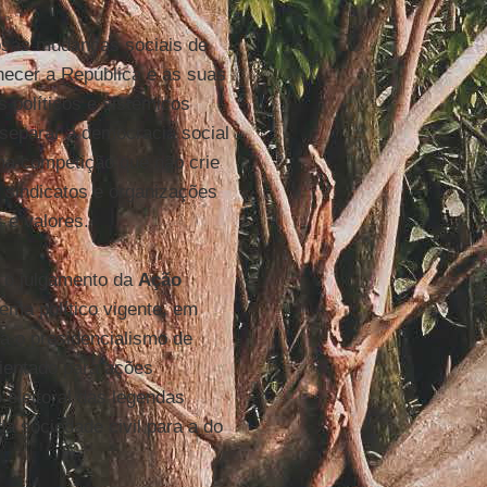
osas mudanças sociais de
hecer a República e as suas
s políticos e sistêmicos
separar a democracia social
ma competição que não crie
, sindicatos e organizações
 e valores.
 o julgamento da
Ação
tema político vigente, em
ca o presidencialismo de
rientado para ações
 eleitoral das legendas
a sociedade civil para a do