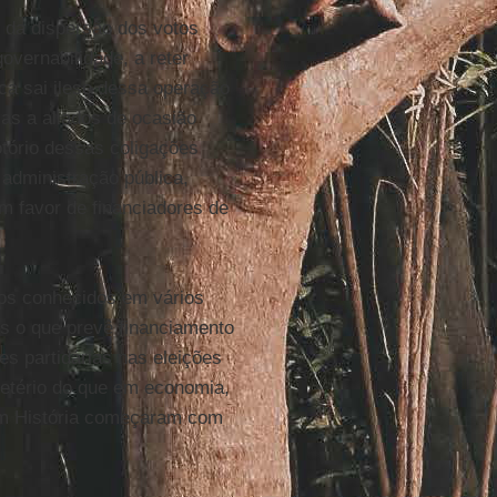
e da dispersão dos votos
overnabilidade, a reter
nca sai ileso dessa operação
ias a aliados de ocasião
otório dessas coligações
 administração pública,
m favor de financiadores de
ios conhecidos em vários
s o que prevê financiamento
es partidárias nas eleições
eletério do que em economia,
am História começaram com