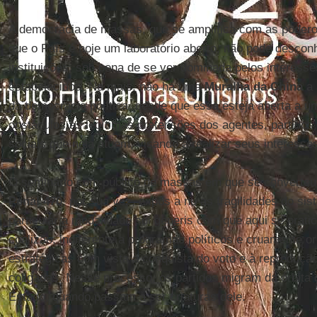
A democracia de massas, que se amplifica com as poder
que o País é hoje um laboratório aberto, não pode descon
instituições, sob pena de se ver dominada pelos interesse
estabelecidos. No mais, não há uma
Muralha da China
a 
da democracia política, desde que essa esteja aberta a u
obstáculos às legítimas pretensões dos agentes, partidos
sociais que nela atuem, visando a realizar seus interesses
O seminário com público de massas em que se converteu
Penal 470
, por sua vez, expôs a nu as fragilidades do sis
particular a modalidade sui generis com que aqui se prati
coalizão, indiferente a programas políticos e cruamente o
estratégicas com vista à conquista do voto e à reprodução
coligadas. Nesse processo, os partidos migram da órbita d
Estado, quando passam a ser criaturas dele.