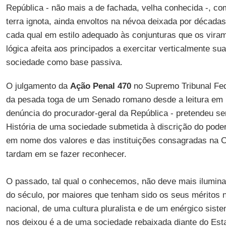
República - não mais a de fachada, velha conhecida -, c
terra ignota, ainda envoltos na névoa deixada por década
cada qual em estilo adequado às conjunturas que os vir
lógica afeita aos principados a exercitar verticalmente s
sociedade como base passiva.
O julgamento da
Ação Penal 470
no Supremo Tribunal Fede
da pesada toga de um Senado romano desde a leitura em pl
denúncia do procurador-geral da República - pretendeu se
História de uma sociedade submetida à discrição do poder
em nome dos valores e das instituições consagradas na 
tardam em se fazer reconhecer.
O passado, tal qual o conhecemos, não deve mais iluminar 
do século, por maiores que tenham sido os seus méritos 
nacional, de uma cultura pluralista e de um enérgico sist
nos deixou é a de uma sociedade rebaixada diante do Es