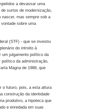
ompelidos a devassar uma
s de surtos de modernização,
am nascer, mas sempre sob a
ua vontade sobre uma
ral (STF) - que se investiu
enário do introito à
r um julgamento político da
 político da administração,
Carta Magna de 1988, que
o futuro, pois, a esta altura
na construção da identidade
ema produtivo, a hipoteca que
tado e enredada em suas