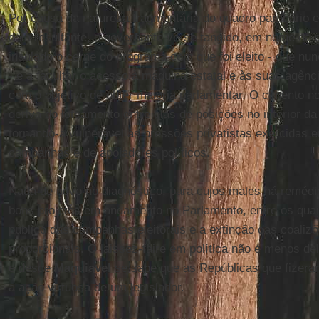
Por causa da natureza fragmentária do quadro partidário 
dela resultante, o governante vê-se tangido, em nome da g
insulado o cerne do programa com que foi eleito - que nu
- e a facultar o acesso à máquina estatal e às suas agênc
com o objetivo de obter maioria parlamentar. O cimento n
deriva do loteamento entre elas de posições no interior da
tornando-a vulnerável às pressões privatistas exercidas e
campanhas e de apoiadores políticos.
Nada de novo no diagnóstico, para cujos males há reméd
bons projetos em andamento no Parlamento, entre os quai
público das campanhas eleitorais e a extinção das coalizõ
proporcionais. O laissez-faire em política não é menos d
e desde
Maquiavel
se sabe que as Repúblicas que fizer
a ação virtuosa de um legislador.