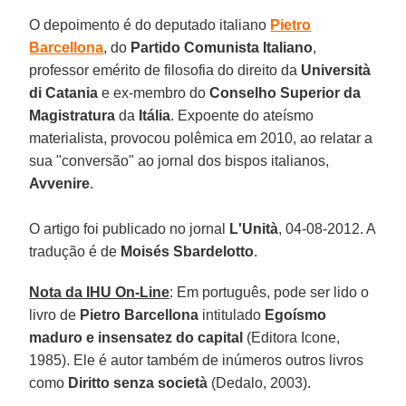
O depoimento é do deputado italiano
Pietro
Barcellona
, do
Partido Comunista Italiano
,
professor emérito de filosofia do direito da
Università
di Catania
e ex-membro do
Conselho Superior da
Magistratura
da
Itália
. Expoente do ateísmo
materialista, provocou polêmica em 2010, ao relatar a
sua "conversão" ao jornal dos bispos italianos,
Avvenire
.
O artigo foi publicado no jornal
L'Unità
, 04-08-2012. A
tradução é de
Moisés Sbardelotto
.
Nota da IHU On-Line
: Em português, pode ser lido o
livro de
Pietro Barcellona
intitulado
Egoísmo
maduro e insensatez do capital
(Editora Icone,
1985). Ele é autor também de inúmeros outros livros
como
Diritto senza società
(Dedalo, 2003).