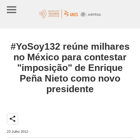
#YoSoy132 reúne milhares
no México para contestar
"imposição" de Enrique
Peña Nieto como novo
presidente
share
23 Julho 2012