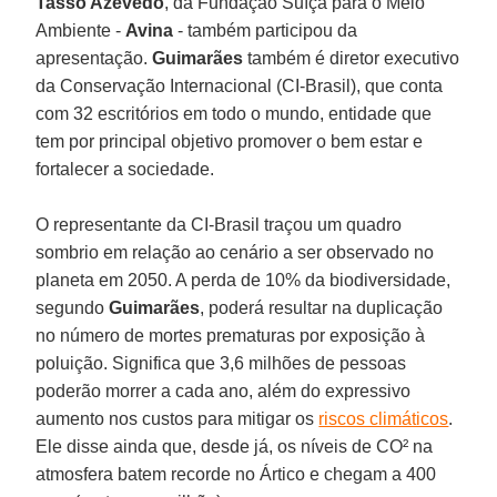
Tasso Azevedo
, da Fundação Suíça para o Meio
Ambiente -
Avina
- também participou da
apresentação.
Guimarães
também é diretor executivo
da Conservação Internacional (CI-Brasil), que conta
com 32 escritórios em todo o mundo, entidade que
tem por principal objetivo promover o bem estar e
fortalecer a sociedade.
O representante da CI-Brasil traçou um quadro
sombrio em relação ao cenário a ser observado no
planeta em 2050. A perda de 10% da biodiversidade,
segundo
Guimarães
, poderá resultar na duplicação
no número de mortes prematuras por exposição à
poluição. Significa que 3,6 milhões de pessoas
poderão morrer a cada ano, além do expressivo
aumento nos custos para mitigar os
riscos climáticos
.
Ele disse ainda que, desde já, os níveis de CO² na
atmosfera batem recorde no Ártico e chegam a 400