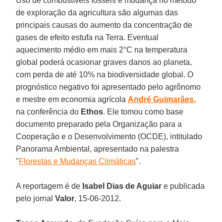
Uso de combustíveis fósseis e mudança no método
de exploração da agricultura são algumas das
principais causas do aumento da concentração de
gases de efeito estufa na Terra. Eventual
aquecimento médio em mais 2°C na temperatura
global poderá ocasionar graves danos ao planeta,
com perda de até 10% na biodiversidade global. O
prognóstico negativo foi apresentado pelo agrônomo
e mestre em economia agrícola
André Guimarães
,
na conferência do
Ethos
. Ele tomou como base
documento preparado pela Organização para a
Cooperação e o Desenvolvimento (OCDE), intitulado
Panorama Ambiental, apresentado na palestra
"
Florestas e Mudanças Climáticas
".
A reportagem é de
Isabel Dias de Aguiar
e publicada
pelo jornal
Valor
, 15-06-2012.