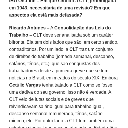
IHU On-Line – Em que sentido a CLT, promulgada
em 1943, necessitaria de uma revisão? Em que
aspectos ela está mais defasada?
Ricardo Antunes –
A
Consolidação das Leis do
Trabalho – CLT
deve ser analisada sob um caráter
bifronte. Ela tem dois lados que são, em certo sentido,
contraditórios. Por um lado, a
CLT
traz um conjunto
de direitos do trabalho (jornada semanal, descanso,
salários, férias, etc.), que são conquistas dos
trabalhadores desde a primeira greve que se tem
notícias no Brasil, em meados do século XIX. Embora
Getúlio Vargas
tenha tratado a CLT como se fosse
uma dádiva do seu governo, isso não é verdade. A
CLT veio de lutas sociais e de greves que
reivindicavam salário igual para trabalho igual,
descanso semanal remunerado, férias, salário
mínimo, etc. Por outro lado, a CLT tem também uma
estrutura sindical que nasceu atrelada ao Estado. Era