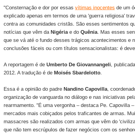
"Consternação e dor por essas
vítimas inocentes
de um ód
explicado apenas em termos de uma 'guerra religiosa' tr
contra as comunidades cristãs. São esses sentimentos q
notícias que vêm da
Nigéria
e do
Quênia
. Mas esses sen
que se vá até o fundo desses trágicos acontecimentos e 
conclusões fáceis ou com títulos sensacionalistas: é deve
A reportagem é de
Umberto De Giovannangeli
, publicad
2012. A tradução é de
Moisés Sbardelotto
.
Essa é a opinião do padre
Nandino Capovilla
, coordenad
organização de vanguarda no diálogo e nas iniciativas pel
rearmamento. "É uma vergonha – destaca Pe. Capovilla –
mercados mais cobiçados pelos traficantes de armas. Mu
massacres são realizados com armas que vêm do 'civiliza
que não tem escrúpulos de fazer negócios com os senhor