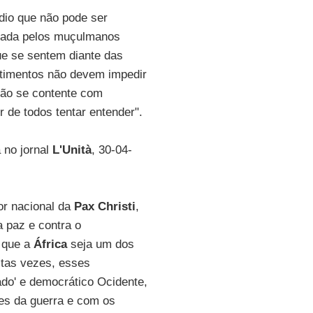
io que não pode ser
avada pelos muçulmanos
ue se sentem diante das
timentos não devem impedir
não se contente com
r de todos tentar entender".
a no jornal
L'Unità
, 30-04-
or nacional da
Pax Christi
,
a paz e contra o
 que a
África
seja um dos
itas vezes, esses
do' e democrático Ocidente,
es da guerra e com os