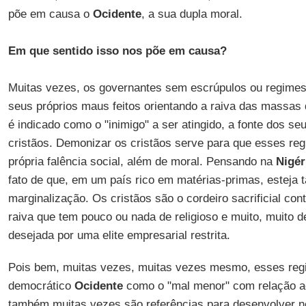
põe em causa o
Ocidente
, a sua dupla moral.
Em que sentido isso nos põe em causa?
Muitas vezes, os governantes sem escrúpulos ou regimes l
seus próprios maus feitos orientando a raiva das massas
é indicado como o "inimigo" a ser atingido, a fonte dos s
cristãos. Demonizar os cristãos serve para que esses r
própria falência social, além de moral. Pensando na
Nigér
fato de que, em um país rico em matérias-primas, esteja t
marginalização. Os cristãos são o cordeiro sacrificial con
raiva que tem pouco ou nada de religioso e muito, muito 
desejada por uma elite empresarial restrita.
Pois bem, muitas vezes, muitas vezes mesmo, esses reg
democrático
Ocidente
como o "mal menor" com relação ao
também muitas vezes são referências para desenvolver n