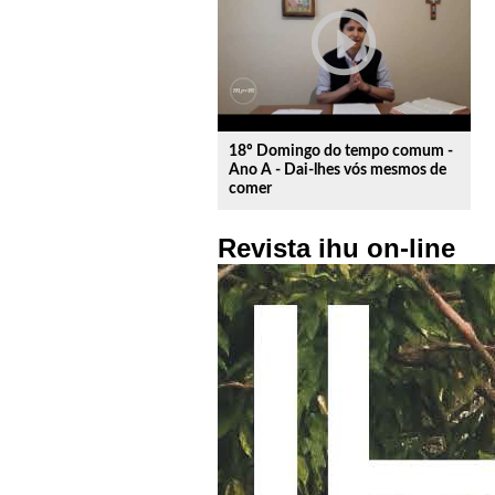
play_circle_outline
18º Domingo do tempo comum -
Ano A - Dai-lhes vós mesmos de
comer
Revista ihu on-line