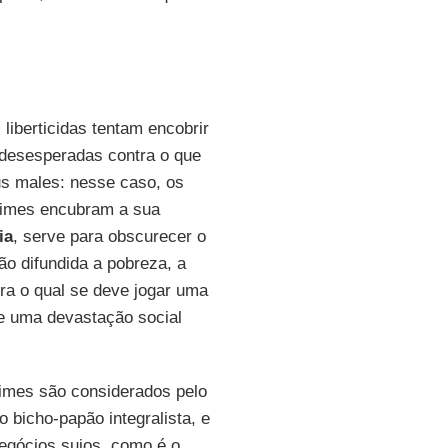
iberticidas tentam encobrir
 desesperadas contra o que
eus males: nesse caso, os
egimes encubram a sua
ia
, serve para obscurecer o
ão difundida a pobreza, a
tra o qual se deve jogar uma
de uma devastação social
imes são considerados pelo
 bicho-papão integralista, e
egócios sujos, como é o