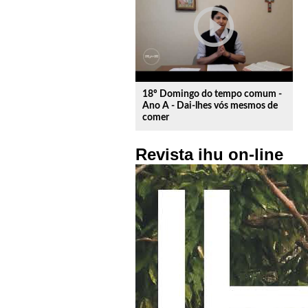
play_circle_outline
18º Domingo do tempo comum -
Ano A - Dai-lhes vós mesmos de
comer
Revista ihu on-line