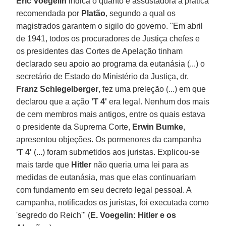
Eric Voegelin
indica o quanto é assustadora a prática
recomendada por
Platão
, segundo a qual os
magistrados garantem o sigilo do governo. "Em abril
de 1941, todos os procuradores de Justiça chefes e
os presidentes das Cortes de Apelação tinham
declarado seu apoio ao programa da eutanásia (...) o
secretário de Estado do Ministério da Justiça, dr.
Franz Schlegelberger
, fez uma preleção (...) em que
declarou que a ação
'T 4'
era legal. Nenhum dos mais
de cem membros mais antigos, entre os quais estava
o presidente da Suprema Corte,
Erwin Bumke
,
apresentou objeções. Os pormenores da campanha
'T 4'
(...) foram submetidos aos juristas. Explicou-se
mais tarde que
Hitler
não queria uma lei para as
medidas de eutanásia, mas que elas continuariam
com fundamento em seu decreto legal pessoal. A
campanha, notificados os juristas, foi executada como
'segredo do Reich'" (
E. Voegelin: Hitler e os