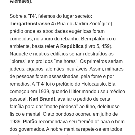
Alemães
).
Sobre a
'T4'
, falemos do lugar secreto:
Tiergartenstrasse 4
(Rua do Jardim Zoológico),
prédio onde as atrocidades eugênicas foram
cometidas, no apuro do rebanho. Bem platônico o
ambiente, basta reler
A República
(livro 5, 459).
Naquele e noutros edifícios seriam destruídos os
"piores" em prol dos "melhores". Os primeiros seriam
judeus, ciganos, alemães incuráveis. Assim, milhares
de pessoas foram assassinadas, pela fome e por
remédios. A '
T 4
' foi o prelúdio do Holocausto. Ela
começou em 1939, quando Hitler mandou seu médico
pessoal,
Karl Brandt
, avaliar o pedido de certa
família para dar "morte piedosa" ao filho, defeituoso
físico e mental. O ato bondoso ocorreu em julho de
1939.
Platão
recomendava seu "remédio" para o bem
dos governados. A nobre mentira repete-se em todos