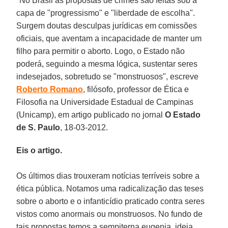
"No Brasil as propostas de crimes são feitas sob a
capa de "progressismo" e "liberdade de escolha".
Surgem doutas desculpas jurídicas em comissões
oficiais, que aventam a incapacidade de manter um
filho para permitir o aborto. Logo, o Estado não
poderá, seguindo a mesma lógica, sustentar seres
indesejados, sobretudo se "monstruosos", escreve
Roberto Romano
, filósofo, professor de Ética e
Filosofia na Universidade Estadual de Campinas
(Unicamp), em artigo publicado no jornal
O Estado
de S. Paulo
, 18-03-2012.
Eis o artigo.
Os últimos dias trouxeram notícias terríveis sobre a
ética pública. Notamos uma radicalização das teses
sobre o aborto e o infanticídio praticado contra seres
vistos como anormais ou monstruosos. No fundo de
tais propostas temos a sempiterna eugenia, ideia