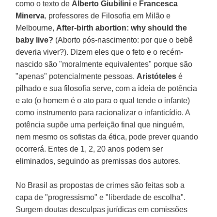
como o texto de
Alberto Giubilini
e
Francesca
Minerva
, professores de Filosofia em Milão e
Melbourne,
After-birth abortion: why should the
baby live?
(Aborto pós-nascimento: por que o bebê
deveria viver?). Dizem eles que o feto e o recém-
nascido são "moralmente equivalentes" porque são
"apenas" potencialmente pessoas.
Aristóteles
é
pilhado e sua filosofia serve, com a ideia de potência
e ato (o homem é o ato para o qual tende o infante)
como instrumento para racionalizar o infanticídio. A
potência supõe uma perfeição final que ninguém,
nem mesmo os sofistas da ética, pode prever quando
ocorrerá. Entes de 1, 2, 20 anos podem ser
eliminados, seguindo as premissas dos autores.
No Brasil as propostas de crimes são feitas sob a
capa de "progressismo" e "liberdade de escolha".
Surgem doutas desculpas jurídicas em comissões