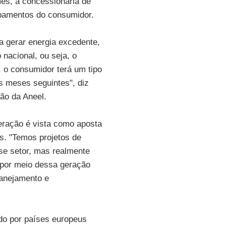
mês, a concessionária de
ipamentos do consumidor.
 gerar energia excedente,
 nacional, ou seja, o
, o consumidor terá um tipo
s meses seguintes", diz
ção da Aneel.
eração é vista como aposta
ís. "Temos projetos de
se setor, mas realmente
á por meio dessa geração
lanejamento e
ido por países europeus