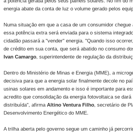
a potência gerada pelos seus painéis solares. No fim do 
energia abate da conta de luz o volume gerado pelos equ
Numa situação em que a casa de um consumidor chegue a
essa potência extra será enviada para o sistema integrado
cidadão passará a "vender" energia. "Quando isso ocorrer
de crédito em sua conta, que será abatido no consumo do
Ivan Camargo
, superintendente de regulação da distribui
Dentro do Ministério de Minas e Energia (MME), a microg
decisiva para que a energia solar finalmente decole no pa
usinas solares em andamento e isso é importante para es
acredito que consolidação da energia fotovoltaica se dar
distribuída", afirma
Altino Ventura Filho
, secretário de P
Desenvolvimento Energético do MME.
A trilha aberta pelo governo segue um caminho já percorr