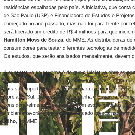
residências espalhadas pelo país. A iniciativa, que conta
de São Paulo (USP) e Financiadora de Estudos e Projetos 
começado no ano passado, mas não foi para frente por re
será liberado um crédito de R$ 4 milhões para que iniciemo
Hamilton Moss de Souza
, do MME. As distribuidoras de 
consumidores para testar diferentes tecnologias de medido
Os estudos, que serão analisados mensalmente, devem du
A expectativa do governo é de que a iniciativa abra as po
indústria nacional de energia solar. Hoje, quase 100% do
país são importados. "De um ano para cá temos recebido 
Coreia do Sul, Japão, China, Alemanha e Espanha. O preç
consideravelmente a cada ano. Com essas medidas, o gov
ambiente favorável para que o mercado cresça naturalmen
Filho
, do MME.