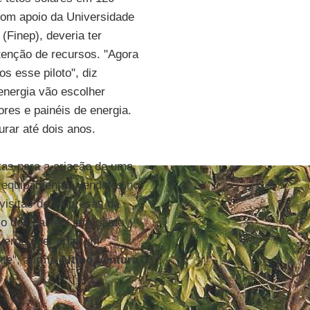
 com apoio da Universidade
(Finep), deveria ter
tenção de recursos. "Agora
s esse piloto", diz
energia vão escolher
res e painéis de energia.
rar até dois anos.
rtas para a criação de uma
s equipamentos vendidos no
visitas de empresas da
o dos painéis tem caído
erno quer criar um
te", afirma
Altino Ventura