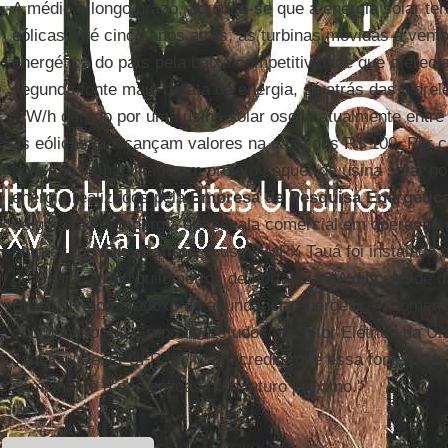
A médio e longo prazo, acredita-se que a energia solar t
eólicas. Até cinco anos atrás, as turbinas movidas a vent
energética do país pela baixa competitividade que ofereci
segunda fonte mais barata de energia, só atrás das hidrel
MW/h gerado por uma usina solar oscila atualmente entre
as eólicas já alcançam valores na casa dos R$ 100. Por c
hoje não foi habilitado um projeto sequer de usina solar n
energia realizados pela
Empresa de Pesquisa Energétic
de geração de energia em escala comercial em operação n
empresário
Eike Batista
. A usina MPX Tauá foi instalada 
do Ceará, a 360 quilômetros de Fortaleza. "A dificuldade d
Brasil vive o paradoxo da abundância energética", comen
coordenador do Grupo de Estudos do Setor Elétrico da Un
Janeiro (Gesel-UFRJ). "Mas acredito que essa fonte pode
semelhante a das eólicas num futuro próximo."