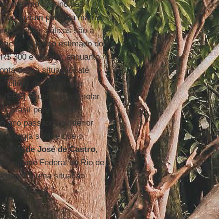
erá o mesmo destino das
o não faziam parte da matriz
am. Hoje, as eólicas são a
étricas. O preço estimado do
 R$ 300 e R$ 500, enquanto
onta dessa situação, até
os leilões de compra de
a (EPE
). A única usina solar
o Brasil pertence ao
no ano passado no interior
a energia solar é que o
ta
Nivalde José de Castro
,
iversidade Federal do Rio de
 chegar a uma situação