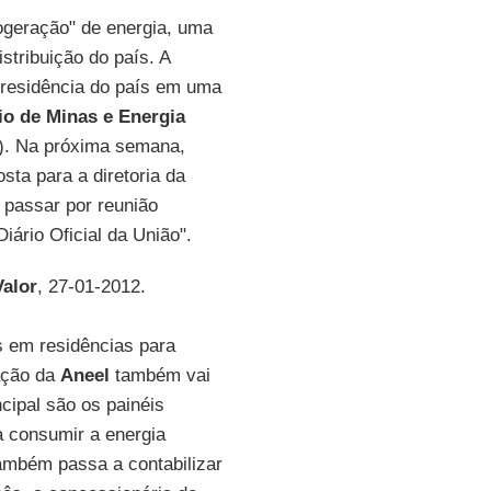
rogeração" de energia, uma
stribuição do país. A
 residência do país em uma
io de Minas e Energia
). Na próxima semana,
sta para a diretoria da
 passar por reunião
iário Oficial da União".
Valor
, 27-01-2012.
s em residências para
ação da
Aneel
também vai
ncipal são os painéis
a consumir a energia
também passa a contabilizar