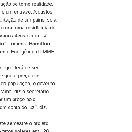
ção se torne realidade,
 é um entrave. A custos
lantação de um painel solar
rutura, uma residência de
vários itens como TV,
ado", comenta
Hamilton
mento Energético do MME.
- que terá de ser
 é que o preço dos
 da população, o governo
rama, diz o secretário
ar um preço pelo
m conta de luz", diz.
ste semestre o projeto
e tetos solares em 120