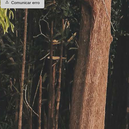
⚠️
Comunicar erro