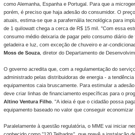
como Alemanha, Espanha e Portugal. Para que a microgera
porém, é preciso que haja adesão do consumidor. O preço
atuais, estima-se que a parafernália tecnológica para imp
de 1 quilowatt chega a cerca de R$ 15 mil. "Com essa est
consumo médio deixaria de pagar pelo consumo diário de 
geladeira e luz, com exceção de chuveiro e ar-condicion
Moss de Souza
, diretor do Departamento de Desenvolvi
O governo acredita que, com a regulamentação do serviço 
administrado pelas distribuidoras de energia - a tendência
equipamentos caia bruscamente. Para estimular a adesão
deve criar linhas de financiamento específicas para o prog
Altino Ventura Filho
. "A ideia é que o cidadão possa pag
equipamento baseado no valor que conseguir economizar e
Paralelamente à questão regulatória, o MME vai iniciar ne
conhecido como "120 Telhados", que prevê a instalação d