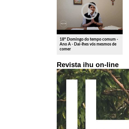
play_circle_outline
18º Domingo do tempo comum -
Ano A - Dai-lhes vós mesmos de
comer
Revista ihu on-line