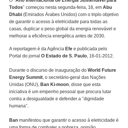
O "
Ano Internacional de Energia Sustentável para
Todos
" começou nesta segunda-feira, 16, em
Abu
Dhabi
(Emirados Árabes Unidos) com o triplo objetivo
de garantir o acesso à eletricidade para todas as
casas, duplicar o peso global da energia renovável e
melhorar a eficiência energética antes de 2030.
A reportagem é da Agência
Efe
e publicada pelo
Portal do jornal
O Estado de S. Paulo
, 16-01-2012.
Durante o discurso de inauguração do
World Future
Energy Summit
, o secretário-geral das Nações
Unidas (ONU),
Ban Ki-moon
, disse que esta
iniciativa é um empenho pessoal que procura lutar
contra a desigualdade e defender a "dignidade
humana".
Ban
manifestou que garantir o acesso à eletricidade é
uma forma de combater a pobreza, opinião