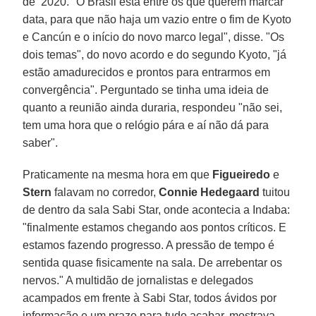
de 2020. "O Brasil está entre os que querem marcar
data, para que não haja um vazio entre o fim de Kyoto
e Cancún e o início do novo marco legal", disse. "Os
dois temas", do novo acordo e do segundo Kyoto, "já
estão amadurecidos e prontos para entrarmos em
convergência". Perguntado se tinha uma ideia de
quanto a reunião ainda duraria, respondeu "não sei,
tem uma hora que o relógio pára e aí não dá para
saber".
Praticamente na mesma hora em que
Figueiredo
e
Stern
falavam no corredor,
Connie Hedegaard
tuitou
de dentro da sala Sabi Star, onde acontecia a Indaba:
"finalmente estamos chegando aos pontos críticos. E
estamos fazendo progresso. A pressão de tempo é
sentida quase fisicamente na sala. De arrebentar os
nervos." A multidão de jornalistas e delegados
acampados em frente à Sabi Star, todos ávidos por
informação e um prazo para tudo acabar, mostrava