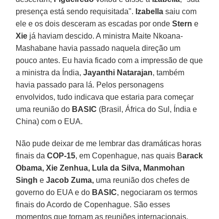
presença está sendo requisitada".
Izabella
saiu com
ele e os dois desceram as escadas por onde
Stern
e
Xie
já haviam descido. A ministra Maite Nkoana-
Mashabane havia passado naquela direção um
pouco antes. Eu havia ficado com a impressão de que
a ministra da Índia,
Jayanthi Natarajan
, também
havia passado para lá. Pelos personagens
envolvidos, tudo indicava que estaria para começar
uma reunião do
BASIC
(Brasil, África do Sul, Índia e
China) com o EUA.
Não pude deixar de me lembrar das dramáticas horas
finais da
COP-15
, em Copenhague, nas quais B
arack
Obama, Xie Zenhua, Lula da Silva, Manmohan
Singh
e
Jacob Zuma,
uma reunião dos chefes de
governo do EUA e do
BASIC
, negociaram os termos
finais do Acordo de Copenhague. São esses
momentos que tornam as reuniões internacionais,