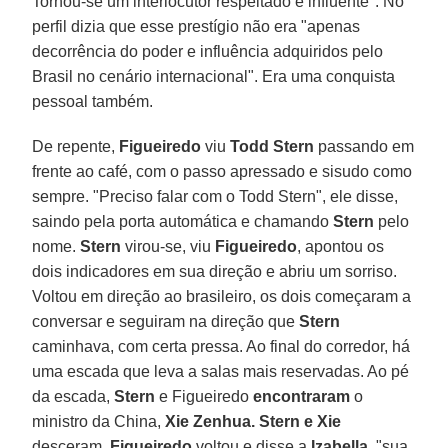
Tornou-se um interlocutor respeitado e influente". No
perfil dizia que esse prestígio não era "apenas
decorrência do poder e influência adquiridos pelo
Brasil no cenário internacional". Era uma conquista
pessoal também.
De repente,
Figueiredo
viu
Todd Stern
passando em
frente ao café, com o passo apressado e sisudo como
sempre. "Preciso falar com o Todd Stern", ele disse,
saindo pela porta automática e chamando
Stern
pelo
nome.
Stern
virou-se, viu
Figueiredo
, apontou os
dois indicadores em sua direção e abriu um sorriso.
Voltou em direção ao brasileiro, os dois começaram a
conversar e seguiram na direção que
Stern
caminhava, com certa pressa. Ao final do corredor, há
uma escada que leva a salas mais reservadas. Ao pé
da escada,
Stern
e Figueiredo
encontraram
o
ministro da China,
Xie Zenhua. Stern e Xie
desceram,
Figueiredo
voltou e disse a
Izabella
, "sua