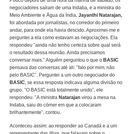
Pouco depois de uma hora da manhã de sábado, os
negociadores saíram de uma Indaba, e a ministra do
Meio Ambiente e Água da Índia,
Jayanthi Natarajan,
foi abordada por jornalistas, no corredor do primeiro
andar, para onde ela havia descido. Aproximei-me e
perguntei a ela como estavam as negociações. Ela
respondeu "ainda não tenho certeza sobre qual será
o resultado dessa reunião. Ainda precisamos
conversar mais." Alguém perguntou o que o
BASIC
pensava das conversas até ali: "falo por mim, não
pelo BASIC". Perguntei a um outro negociador do
BASIC
, se essa resposta indicava alguma divisão no
grupo. "O BASIC está totalmente unido", ele
respondeu. "A ministra
Natarajan
virou a mesa na
Indaba, saiu do córner em que a colocaram
brilhantemente", contou.
Aconteceu assim: ao responder ao Canadá e a um
representante das ilhas, que falavam sobre o