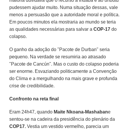
maioria duvidava que o recurso à Indaba e ao unbutu
pudessem ajudar muito. Numa situação dessas, vale
menos a persuasão que a autoridade moral e política.
Em poucos minutos ela mostraria ao mundo se teria
as qualidades necessárias para salvar a
COP-17
do
colapso.
O ganho da adoção do "Pacote de Durban" seria
pequeno. Na verdade se resumiria ao atrasado
"Pacote de Cancún". Mas o custo do colapso poderia
ser enorme. Esvaziando politicamente a Convenção
do Clima e a mergulhando na mais grave e profunda
crise de credibilidade.
Confronto na reta final
Eram 24h47, quando
Maite Nkoana-Mashaban
e
sentou-se na cadeira da presidência do plenário da
COP17.
Vestia um vestido vermelho, parecia um