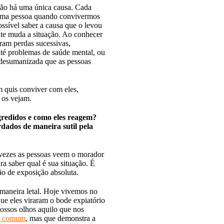
não há uma única causa. Cada
 uma pessoa quando convivermos
ossível saber a causa que o levou
nte muda a situação. Ao conhecer
ram perdas sucessivas,
 até problemas de saúde mental, ou
o desumanizada que as pessoas
m quis conviver com eles,
 os vejam.
redidos e como eles reagem?
rdados de maneira sutil pela
vezes as pessoas veem o morador
a saber qual é sua situação. É
ão de exposição absoluta.
e maneira letal. Hoje vivemos no
ue eles viraram o bode expiatório
nossos olhos aquilo que nos
do comum
, mas que demonstra a