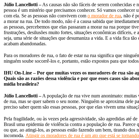
Júlio Lancellotti –
As causas não são fáceis de serem conhecidas e 
pessoa é um mistério que precisamos conhecer. Só vamos conhecer
com ela. Se as pessoas não convivem com
o morador de rua
, não é p
a morar na rua. De todo modo, não é a causa sabida que imediatame
as pessoas, percebemos que elas passaram a morar na rua porque tive
frustrações, desilusões muito fortes, situações econômicas difíceis, e
seja, uma série de situações que desumaniza a vida. E a vida fica tã
acabam abandonadas.
Para os moradores de rua, o fato de estar na rua significa que ningué
ninguém soube socorrê-los e, portanto, estão expostos para que todos
IHU On-Line – Por que muitas vezes os moradores de rua são ag
Quais são as razões dessa violência e por que esses casos são abo
mídia brasileira?
Júlio Lancellotti –
A população de rua vive num anonimato: muitas 
de rua, mas se quer sabem o seu nome. Ninguém se aproxima dele par
preciso saber quem são essas pessoas, por que elas vivem uma situaç
Pela fragilidade, ou às vezes pela agressividade, são agredidas até d
Brasil uma epidemia de violência contra a população de rua. Parece q
ou que, ao atingi-los, as pessoas estão fazendo um bem, tirando dos 
incomoda.
Atingir os moradores de rua é um ato que está se tornan