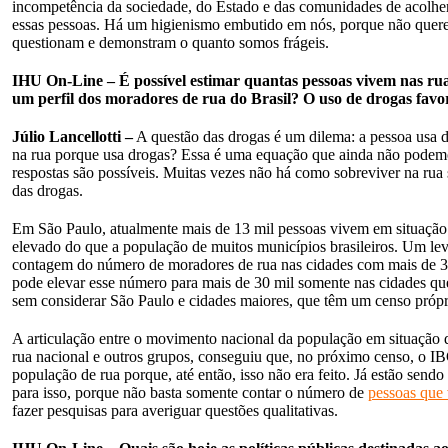
incompetência da sociedade, do Estado e das comunidades de acolh
essas pessoas. Há um higienismo embutido em nós, porque não quer
questionam e demonstram o quanto somos frágeis.
IHU On-Line – É possível estimar quantas pessoas vivem nas rua
um perfil dos moradores de rua do Brasil? O uso de drogas favo
Júlio Lancellotti –
A questão das drogas é um dilema: a pessoa usa d
na rua porque usa drogas? Essa é uma equação que ainda não podemo
respostas são possíveis. Muitas vezes não há como sobreviver na rua
das drogas.
Em São Paulo, atualmente mais de 13 mil pessoas vivem em situação
elevado do que a população de muitos municípios brasileiros. Um le
contagem do número de moradores de rua nas cidades com mais de 300
pode elevar esse número para mais de 30 mil somente nas cidades qu
sem considerar São Paulo e cidades maiores, que têm um censo própr
A articulação entre o movimento nacional da população em situação de
rua nacional e outros grupos, conseguiu que, no próximo censo, o 
população de rua porque, até então, isso não era feito. Já estão sendo
para isso, porque não basta somente contar o número de
pessoas que 
fazer pesquisas para averiguar questões qualitativas.