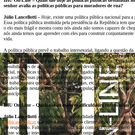
IHU On-Line – Quais são hoje as políticas públicas destinadas
senhor avalia as políticas públicas para moradores de rua?
Júlio Lancellotti –
Hoje, existe uma política pública nacional para a
Essa política pública instituída pela presidência da República tem qu
o elo mais frágil e mostra como nós ainda não somos capazes de cheg
nós ainda temos que aprender com eles para construir conjuntamente 
vida.
A política pública prevê o trabalho intersetorial, ligando a questão da
educação, do acolhimento destas pessoas. Hoje existe o
Centro de At
Social – CREAS
, que atende pessoas em situação de rua. As cidade
possibilidades de atender a essas pessoas, devido às políticas de assis
social, repúblicas terapêuticas, trabalhos ligados à saúde mental. Tam
em acolher essas pessoas em pequenos grupos, de ter atividades produt
de trabalho para que elas sejam empregadas, etc.. Esse é um trabalho 
estabelecidas nesta política nacional da população de rua e precisa se
municípios.
IHU On-Line – Quais são as maiores dificuldades enfrentadas p
Júlio Lancellotti –
O desprezo, a invisibilidade, o não levar em conta
políticas públicas
que não o tenham como clientes, mas como uma pess
ser respeitado. Falta um trabalho para lidar com essa questão como 
existe solução imediata como internação compulsória, ações higenista