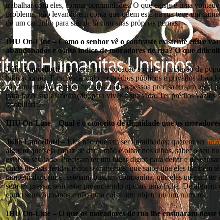
trabalhar com eles, formar comunidades. O que existe é uma vontade 
problema, não levando em conta que quem está na rua teve um caminh
de um caminho para sair de lá com suas próprias pernas.
IHU On-Line – Como o senhor vê o contraste existente entre vári
abandonados e o alto índice de moradores de rua? O que dificulta
Júlio Lancellotti –
Poderia haver locação social e a inclusão da po
habitacionais. É um escândalo ter prédios públicos e privados abandon
fundamentais da pessoa humana: toda a pessoa precisa ter um local pa
para fazer sua alimentação, para viver a sua vida. Ter prédios vazios
imobiliária.
IHU On-Line – Qual é o conceito de dignidade que os moradore
Júlio Lancellotti –
Eles não querem ser humilhados; querem ser
tra
alguém que seja capaz de dar a mão e olhar nos olhos, saber o seu n
estar ao seu lado. Precisam ter um lugar digno para deitar e descansar
cuide de suas feridas e dos sofrimentos, que saiba que eles também t
também dançam e festejam, buscam companhia, que eles querem ter 
sem ter pressa, sem estar preenchendo apenas uma ficha. De alguém q
como seres humanos e não uma coisa, um objeto ou um número.
IHU On-Line – O que os moradores de rua lhe ensinaram nesse