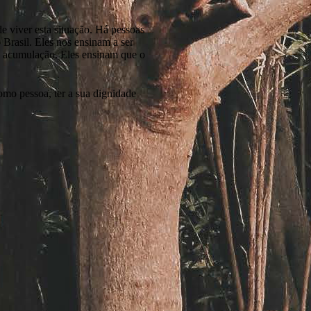
de viver esta situação. Há pessoas
o Brasil. Eles nos ensinam a ser
 a acumulação. Eles ensinam que o
omo pessoa, ter a sua dignidade