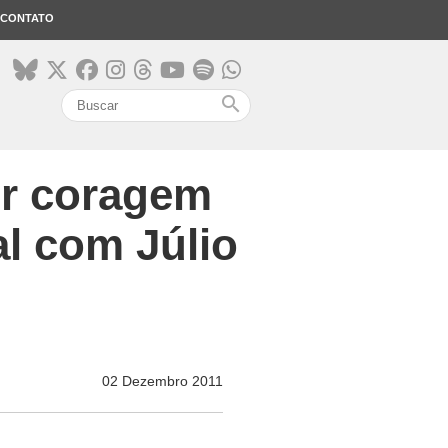
CONTATO
search
er coragem
al com Júlio
02 Dezembro 2011