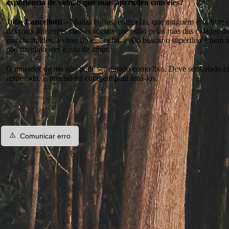
experiência de vida, o que mais aprendeu com eles?
Júlio Lancellotti –
Muitas coisas, entre elas, que ninguém está livre 
das mais diferentes classes sociais que estão pelas ruas das cidades d
mais humildes, a viver do essencial, a não buscar o supérfluo e nem
pão dividido tem gosto de amor.
O morador de rua não pode ser tratado como lixo. Deve ser tratado c
respeitada. É preciso ter coragem para amá-los.
⚠️
Comunicar erro