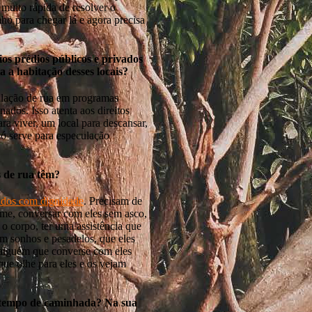
muito rápida de resolver o
o para chegar lá e agora precisa
os prédios públicos e privados
 a habitação desses locais?
pulação de rua em programas
ados. Isso atenta aos direitos
ra viver, um local para descansar,
 só serve para especulação
s de rua têm?
tados com dignidade
. Precisam de
ome, conversar com eles sem asco,
 o corpo, ter uma assistência que
êm sonhos e pesadelos, que eles
alguém que converse com eles
ue olhe para eles e os vejam
 tempo de caminhada? Na sua