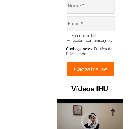
Eu concordo em
receber comunicações.
Conheça nossa
Política de
Privacidade
.
Vídeos IHU
play_circle_outline