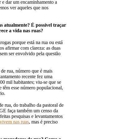
er e dar um encaminhamento a
emos ver aqueles que nos
s atualmente? É possível traçar
rece a vida nas ruas?
rogas porque está na rua ou está
s afirmar com clareza: as duas
 sem ser envolvido pela questão
 de rua, número que é mais
vantamento recente fez uma
 mil habitantes; viu-se que se
e têm esse número populacional,
io.
 rua, do trabalho da pastoral de
IBGE faça também um censo da
 feitas pesquisas e levantamentos
vivem nas ruas
, mas é preciso