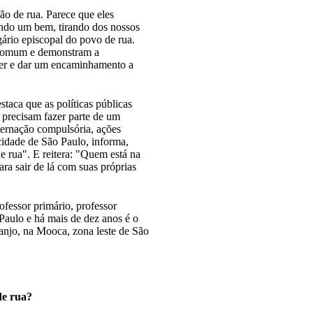
ão de rua. Parece que eles
zendo um bem, tirando dos nossos
gário episcopal do povo de rua.
o comum e demonstram a
her e dar um encaminhamento a
staca que as políticas públicas
 precisam fazer parte de um
ernação compulsória, ações
cidade de São Paulo, informa,
 rua". E reitera: "Quem está na
ra sair de lá com suas próprias
fessor primário, professor
Paulo e há mais de dez anos é o
anjo, na Mooca, zona leste de São
de rua?