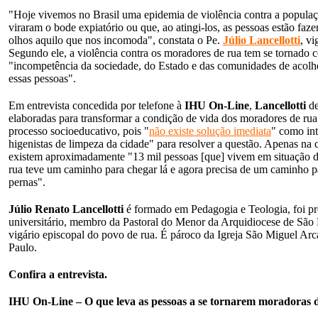
"Hoje vivemos no Brasil uma epidemia de violência contra a populaç
viraram o bode expiatório ou que, ao atingi-los, as pessoas estão fa
olhos aquilo que nos incomoda", constata o Pe.
Júlio Lancellotti
, vi
Segundo ele, a violência contra os moradores de rua tem se tornad
"incompetência da sociedade, do Estado e das comunidades de acol
essas pessoas".
Em entrevista concedida por telefone à
IHU On-Line
,
Lancellotti
de
elaboradas para transformar a condição de vida dos moradores de rua
processo socioeducativo, pois "
não existe solução imediata
"
como int
higenistas de limpeza da cidade" para resolver a questão. Apenas na 
existem aproximadamente "13 mil pessoas [que] vivem em situação de
rua teve um caminho para chegar lá e agora precisa de um caminho pa
pernas".
Júlio Renato Lancellotti
é formado em Pedagogia e Teologia, foi pro
universitário, membro da Pastoral do Menor da Arquidiocese de São 
vigário episcopal do povo de rua. É pároco da Igreja São Miguel Arc
Paulo.
Confira a entrevista.
IHU On-Line – O que leva as pessoas a se tornarem moradoras 