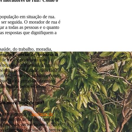
 aos moradores de rua? Como o
 população em situação de rua.
e ser seguida. O morador de rua é
ar a todas as pessoas e o quanto
as respostas que dignifiquem a
 saúde, do trabalho, moradia,
enção Especial de Assistência
s de menor porte têm mais
tência social, moradia, aluguel
bém há possibilidade mais fácil
ivas, frentes de trabalho, cotas
que já está com suas diretrizes
r assumida pelos estados e
elos moradores de rua?
 a indiferença, a
ausência de
oa sujeita de direitos que deve
um processo socioeducativo. Não
s de limpeza da cidade. É preciso