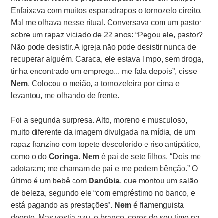
Enfaixava com muitos esparadrapos o tornozelo direito.
Mal me olhava nesse ritual. Conversava com um pastor
sobre um rapaz viciado de 22 anos: “Pegou ele, pastor?
Não pode desistir. A igreja não pode desistir nunca de
recuperar alguém. Caraca, ele estava limpo, sem droga,
tinha encontrado um emprego... me fala depois”, disse
Nem
. Colocou o meião, a tornozeleira por cima e
levantou, me olhando de frente.
Foi a segunda surpresa. Alto, moreno e musculoso,
muito diferente da imagem divulgada na mídia, de um
rapaz franzino com topete descolorido e riso antipático,
como o do
Coringa
.
Nem
é pai de sete filhos. “Dois me
adotaram; me chamam de pai e me pedem bênção.” O
último é um bebê com
Danúbia
, que montou um salão
de beleza, segundo ele “com empréstimo no banco, e
está pagando as prestações”.
Nem
é flamenguista
doente. Mas vestia azul e branco, cores de seu time na