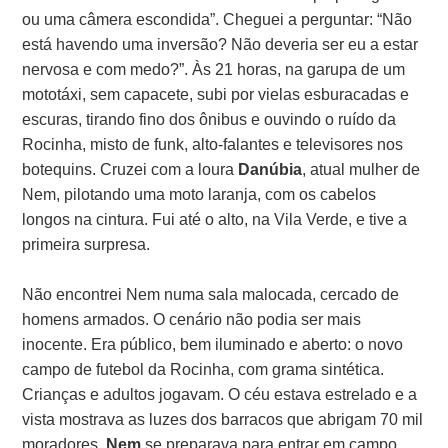
ou uma câmera escondida”. Cheguei a perguntar: “Não
está havendo uma inversão? Não deveria ser eu a estar
nervosa e com medo?”. Às 21 horas, na garupa de um
mototáxi, sem capacete, subi por vielas esburacadas e
escuras, tirando fino dos ônibus e ouvindo o ruído da
Rocinha, misto de funk, alto-falantes e televisores nos
botequins. Cruzei com a loura
Danúbia
, atual mulher de
Nem, pilotando uma moto laranja, com os cabelos
longos na cintura. Fui até o alto, na Vila Verde, e tive a
primeira surpresa.
Não encontrei Nem numa sala malocada, cercado de
homens armados. O cenário não podia ser mais
inocente. Era público, bem iluminado e aberto: o novo
campo de futebol da Rocinha, com grama sintética.
Crianças e adultos jogavam. O céu estava estrelado e a
vista mostrava as luzes dos barracos que abrigam 70 mil
moradores.
Nem
se preparava para entrar em campo.