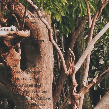
m absoluto transcendente
de-se falar de experiência
um Deus pessoal. Pode-se
dade suprema além dos
, ou do Tao chinês.
a tratar da questão das
om o filósofo Régis
ialogar com o filósofo
stá muito preocupado em
ades modernas. Nisso, ele
smo de certo número de
o com certo obscurantismo.
ção nacional de um relatório
importância do “religioso”