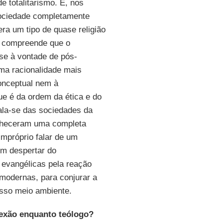
 totalitarismo. E, nos
sociedade completamente
era um tipo de quase religião
e compreende que o
-se à vontade de pós-
ma racionalidade mais
conceptual nem à
ue é da ordem da ética e do
fala-se das sociedades da
onheceram uma completa
impróprio falar de um
 um despertar do
 evangélicas pela reação
modernas, para conjurar a
osso meio ambiente.
flexão enquanto teólogo?