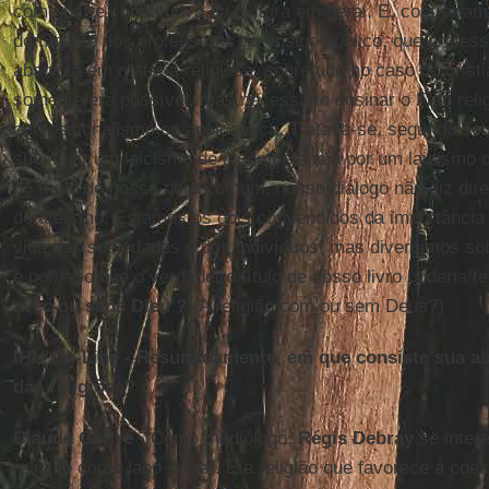
como parte constitutiva da cultura em geral. E, contraria
dominante dos professores do ensino público, que profes
absoluta em matéria religiosa, sobretudo no caso do crist
somente era possível, mas necessário ensinar o Fato reli
confessionalismo ou apologética. Tratava-se, segundo seu
substituir um laicismo de incompetência por um laicismo d
do título de nossa obra comum, nosso diálogo não diz dir
do ateísmo. Estamos os dois convencidos da importância 
vida das sociedades e dos indivíduos, mas divergimos sob
é por isso que o verdadeiro título de nosso livro poderia 
avec ou sans Dieu ?
(A religião com ou sem Deus?)
IHU On-Line - Resumidamente, em que consiste sua 
das religiões?
Claude Geffré
- Como mediólogo,
Régis Debray
se inter
religião como laço social. É a religião que favorece a co