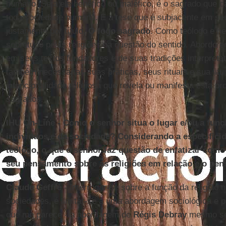
humano. Seja ele benéfico ou maléfico, é o sagrado que ca
toda sociedade humana. É a tese que é subjacente em seu
justamente por título,
O fogo sagrado
. Como teólogo e h
sobretudo pelas religiões na questão do sentido. Abordo e
em seus textos fundadores e de suas tradições interpretat
também necessárias suas práticas, seus rituais e sua litu
intencionalidade religiosa que revela ou manifesta esta pr
sagrados.
IHU On-Line - Como o senhor situa o lugar e/ou a funçã
indivíduos e da sociedade? Considerando a especific
teólogo, o que o senhor faz questão de enfatizar com
seu pensamento sobre as religiões em relação e o pe
Claude Geffré
- Interrogar-se sobre a função da religião 
sociedades, é limitar-se a uma abordagem sociológica e psi
que me parece - a abordagem de
Régis
Debray
mesmo se 