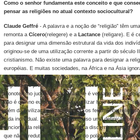
Como o senhor fundamenta este conceito e que conseq
pensar as religiões no atual contexto sociocultural?
Claude Geffré
- A palavra e a noção de “religião” têm uma
remonta a
Cícero
(relegere) e a
Lactance
(religare). E é c
para designar uma dimensão estrutural da vida dos indiv
originou-se de uma utilização corrente a partir do século II
cristianismo. Não existe uma palavra para designar a relig
européias. E muitas sociedades, na África e na Ásia igno
religião. A noção de religião pressupõe, na verdade, uma d
sagrado e o profano, distinção que deve muito à noção de 
monoteísmo judeu-cristão. Mas, se é verdade que a noção 
não é cair no europeocentrismo utilizar hoje a palavra “re
além da civilização ocidental, seja os fenômenos religiosos
vida individual. Como teólogo, recuso uma definição pura
funcional da religião e sou tentado a discernir em todo se
que não é redutível aos domínios do político, da ética ou 