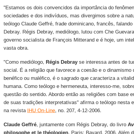
"Estamos os dois convencidos da importância do fenômeno
sociedades e dos indivíduos, mas divergimos sobre a natur
teólogo Claude Geffré, frade dominicano, francês, faland
Debray. Régis Debray, mediólogo, lutou com Che Guevara n
governo socialista de François Mitterand e é hoje, um inte
vasta obra.
"Como mediólogo,
Régis Debray
se interessa antes de tu
social. É a religião que favorece a coesão e o dinamismo
benéfico ou maléfico, é o sagrado que caracteriza a vital
humana. Como teólogo e hermeneuta, interesso-me, sobret
questão do sentido. Abordo então as religiões com base 
de suas tradições interpretativas" afirma o teólogo nesta e
na revista
IHU On-Line
, no. 207, 4-12-2006.
Claude Geffré
, juntamente com Régis Debray, do livro
Av
philosophe et le théologien.
Paris: Bayard, 2006. Além d