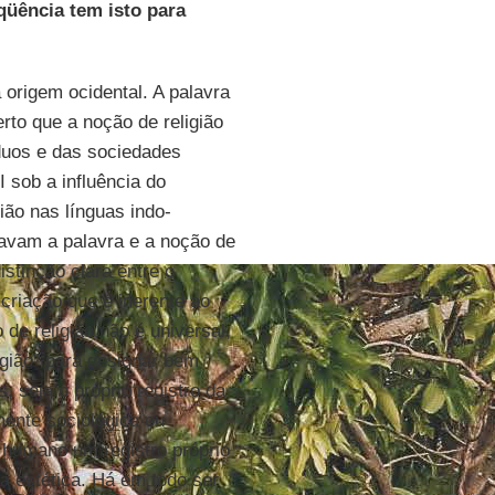
üência tem isto para
 origem ocidental. A palavra
erto que a noção de religião
íduos e das sociedades
I sob a influência do
ião nas línguas indo-
ravam a palavra e a noção de
istinção clara entre o
criação que é inerente ao
de religião não é universal,
ligião” para designar bem
, seja o próprio registro da
mente sociológica ou
r humano um registro próprio
da estética. Há em todo ser