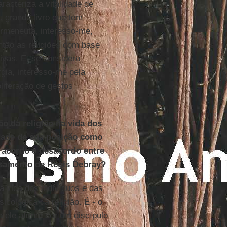
racteriza a vitalidade de
 grande livro que tem
ermeneuta, interesso-me,
ntão as religiões com base
ivas. E, se considero
rgia, interesso-me pela
oliferação de gestos
o da religião na vida dos
idade de sua posição como
o acordo e desacordo entre
nsamento de Régis Debray?
na vida dos indivíduos e das
cológica da religião. É - o
ele afirma ser um discípulo