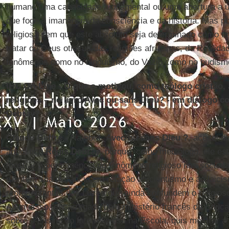
humano uma capacidade fundamental ou uma abertura a u
que foge à imanência da consciência e da história. Mas po
religiosa sem que este absoluto seja determinado como 
tratar do Deus otiosus das religiões africanas, da Reali
fenômenos como no hinduismo, do Vazio como no budismo
IHU On-Line - O que o motivou, como teólogo cristão, 
religiões – no livro Avec ou sans Dieu? - em diálogo c
Debray?
Claude Geffré
- Na obra,
Avec ou sans Dieu ?
, aceitei d
agnóstico
Régis Debray
, porque, como mediólogo, ele e
mostrar a permanência do fenômeno religioso nas socied
mantém sua distância em relação ao cientismo e ao laici
representantes das Luzes que ainda confundem o religios
Além disso, encarregado pelo ministério francês da Educa
sobre o ensino do fato religioso na Escola, quis mostrar a 