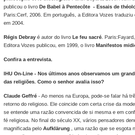
publicou o livro
De Babel à Pentecôte - Essais de théolo
Paris:Cerf, 2006. Em português, a Editora Vozes traduziu 
em 2004.
Régis Debray
é autor do livro
Le feu sacré
. Paris:Fayard
Editora Vozes publicou, em 1999, o livro
Manifestos midi
Confira a entrevista.
IHU On-Line - Nos últimos anos observamos um gran
das religiões. Como o senhor avalia isso?
Claude Geffré
- Ao menos na Europa, pode-se falar há tr
retorno do religioso. Ele coincide com certa crise da mod
se entende uma razão convencida de si mesma e em confli
fé religiosa. No final do século XX, vários pensadores de
magnificada pelo
Aufklärung
, uma razão que se esgota n