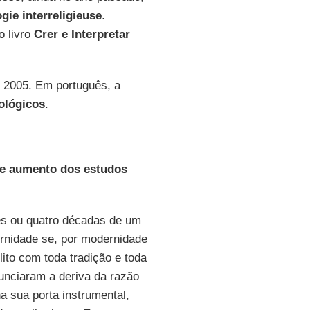
gie interreligieuse
.
o livro
Crer e Interpretar
, 2005. Em português, a
ológicos
.
de aumento dos estudos
ês ou quatro décadas de um
ernidade se, por modernidade
to com toda tradição e toda
nunciaram a deriva da razão
a sua porta instrumental,