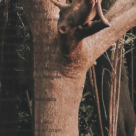
mente à mentalidade
sam uma neutralidade
ianismo, ele provou que não
gioso sem cair no
s próprios termos, de
e inteligência. Mas apesar
etamente respeito à questão
do fenômeno religioso na
re a natureza da religião. E
ter sido também:
La réligion
abordagem hermenêutica
essa antes de tudo pela
esão e o dinamismo do grupo