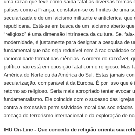
uma razão que teve como saída fatal as diversas formas de
países como a França, constatam-se os limites de uma 
secularizada e de um laicismo militante e anticlerical que 
republicana. Está-se em busca de um laicismo aberto qu
“religioso” é uma dimensão intrínseca da cultura. Se, fala
modernidade, é justamente para designar a pesquisa de u
fundamental que não seja redutível nem à racionalidade 
racionalidade formal das ciências. A ordem do razoável, q
político não está em oposição fatal com o religioso. Mas 
América do Norte ou da América do Sul. Estas jamais c
secularização, comparável à da Europa. É por isso que é 
retorno ao religioso. Seria mais apropriado tentar evocar
fundamentalismo. Ele coincide com o sucesso das igrejas
contra a excessiva permissividade moral das sociedades 
ameaça do terrorismo internacional e da exploração de n
IHU On-Line - Que conceito de religião orienta sua re