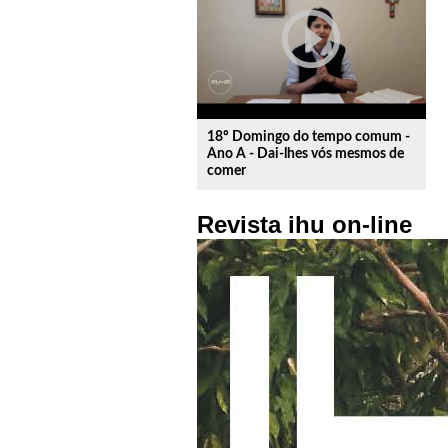
play_circle_outline
18º Domingo do tempo comum -
Ano A - Dai-lhes vós mesmos de
comer
Revista ihu on-line