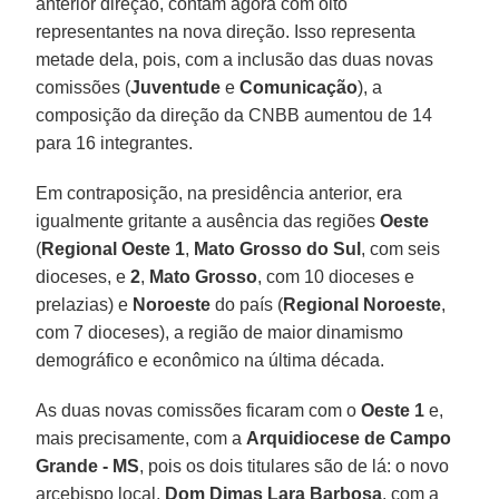
anterior direção, contam agora com oito
representantes na nova direção. Isso representa
metade dela, pois, com a inclusão das duas novas
comissões (
Juventude
e
Comunicação
), a
composição da direção da CNBB aumentou de 14
para 16 integrantes.
Em contraposição, na presidência anterior, era
igualmente gritante a ausência das regiões
Oeste
(
Regional Oeste 1
,
Mato Grosso do Sul
, com seis
dioceses, e
2
,
Mato Grosso
, com 10 dioceses e
prelazias) e
Noroeste
do país (
Regional Noroeste
,
com 7 dioceses), a região de maior dinamismo
demográfico e econômico na última década.
As duas novas comissões ficaram com o
Oeste 1
e,
mais precisamente, com a
Arquidiocese de Campo
Grande - MS
, pois os dois titulares são de lá: o novo
arcebispo local,
Dom Dimas Lara Barbosa
, com a