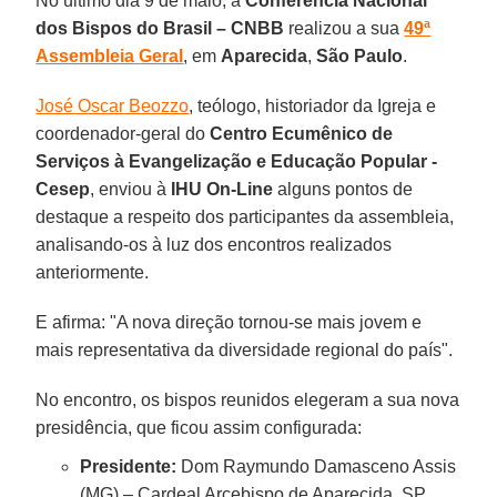
No último dia 9 de maio, a
Conferência Nacional
dos Bispos do Brasil – CNBB
realizou a sua
49ª
Assembleia
Geral
, em
Aparecida
,
São Paulo
.
José Oscar Beozzo
, teólogo, historiador da Igreja e
coordenador-geral do
Centro Ecumênico de
Serviços à Evangelização e
Educação Popular -
Cesep
, enviou à
IHU On-Line
alguns pontos de
destaque a respeito dos participantes da assembleia,
analisando-os à luz dos encontros realizados
anteriormente.
E afirma: "A nova direção tornou-se mais jovem e
mais representativa da diversidade regional do país".
No encontro, os bispos reunidos elegeram a sua nova
presidência, que ficou assim configurada:
Presidente:
Dom Raymundo Damasceno Assis
(MG) – Cardeal Arcebispo de Aparecida, SP