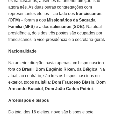
os franciscanos, ausentes na anterior direção, são
agora três. As duas outras congregações com
representantes eleitos – ao lado dos
franciscanos
(
OFM
) – foram a dos
Missionários da Sagrada
Família
(
MFS
) e a dos
salesianos
(
SDB
). Na atual
presidência, dois dos três postos são ocupados por
franciscanos: a vice-presidência e a secretaria-geral.
Nacionalidade
Na anterior direção, havia apenas um bispo nascido
fora do
Brasil
,
Dom Eugênio Rixen
, da
Bélgica
. Na
atual, ao contrário, são três os bispos nascidos no
exterior, todos na
Itália
:
Dom Franceso Biasin
,
Dom
Armando Bucciol
,
Dom João Carlos
Petrini
.
Arcebispos e bispos
Do total dos 16 eleitos, nove são bispos e sete