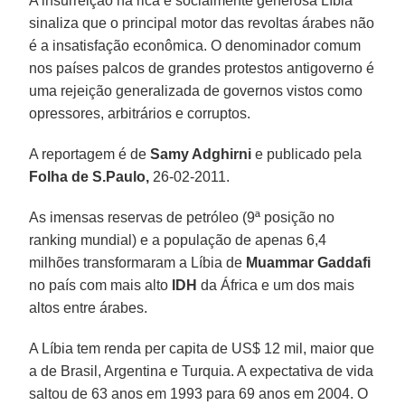
A insurreição na rica e socialmente generosa Líbia
sinaliza que o principal motor das revoltas árabes não
é a insatisfação econômica. O denominador comum
nos países palcos de grandes protestos antigoverno é
uma rejeição generalizada de governos vistos como
opressores, arbitrários e corruptos.
A reportagem é de
Samy Adghirni
e publicado pela
Folha de S.Paulo,
26-02-2011.
As imensas reservas de petróleo (9ª posição no
ranking mundial) e a população de apenas 6,4
milhões transformaram a Líbia de
Muammar Gaddafi
no país com mais alto
IDH
da África e um dos mais
altos entre árabes.
A Líbia tem renda per capita de US$ 12 mil, maior que
a de Brasil, Argentina e Turquia. A expectativa de vida
saltou de 63 anos em 1993 para 69 anos em 2004. O